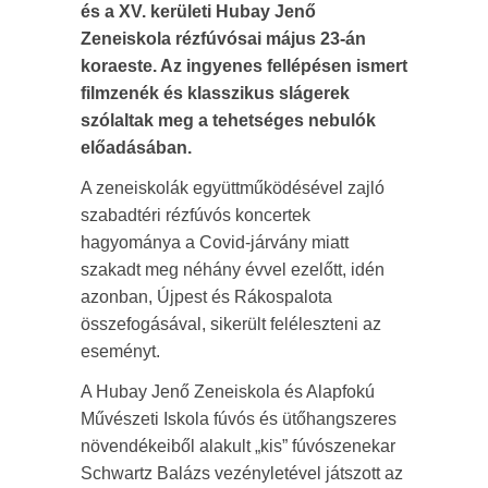
és a XV. kerületi Hubay Jenő
Zeneiskola rézfúvósai május 23-án
koraeste. Az ingyenes fellépésen ismert
filmzenék és klasszikus slágerek
szólaltak meg a tehetséges nebulók
előadásában.
A zeneiskolák együttműködésével zajló
szabadtéri rézfúvós koncertek
hagyománya a Covid-járvány miatt
szakadt meg néhány évvel ezelőtt, idén
azonban, Újpest és Rákospalota
összefogásával, sikerült feléleszteni az
eseményt.
A Hubay Jenő Zeneiskola és Alapfokú
Művészeti Iskola fúvós és ütőhangszeres
növendékeiből alakult „kis” fúvószenekar
Schwartz Balázs vezényletével játszott az