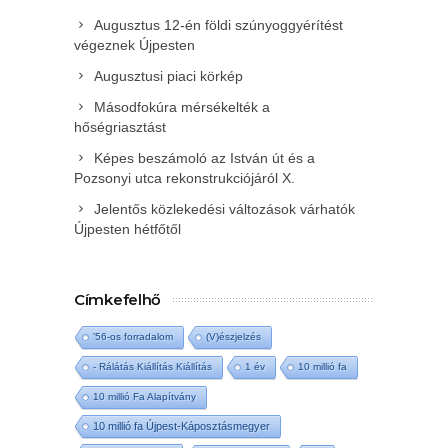
Augusztus 12-én földi szúnyoggyérítést
végeznek Újpesten
Augusztusi piaci körkép
Másodfokúra mérsékelték a
hőségriasztást
Képes beszámoló az István út és a
Pozsonyi utca rekonstrukciójáról X.
Jelentős közlekedési változások várhatók
Újpesten hétfőtől
Címkefelhő
'56-os forradalom
(V)észjelzés
- Rálátás Kiállítás Kiállítás
1 év
10 millió fa
10 millió Fa Alapítvány
10 millió fa Újpest-Káposztásmegyer