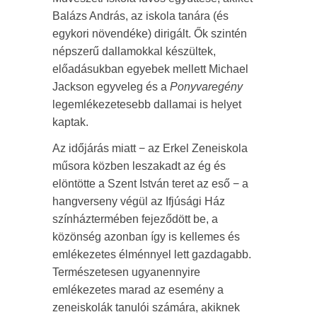
Balázs András, az iskola tanára (és
egykori növendéke) dirigált. Ők szintén
népszerű dallamokkal készültek,
előadásukban egyebek mellett Michael
Jackson egyveleg és a
Ponyvaregény
legemlékezetesebb dallamai is helyet
kaptak.
Az időjárás miatt − az Erkel Zeneiskola
műsora közben leszakadt az ég és
elöntötte a Szent István teret az eső − a
hangverseny végül az Ifjúsági Ház
színháztermében fejeződött be, a
közönség azonban így is kellemes és
emlékezetes élménnyel lett gazdagabb.
Természetesen ugyanennyire
emlékezetes marad az esemény a
zeneiskolák tanulói számára, akiknek