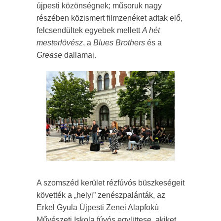
újpesti közönségnek; műsoruk nagy
részében közismert filmzenéket adtak elő,
felcsendültek egyebek mellett
A hét
mesterlövész
, a
Blues Brothers
és a
Grease
dallamai.
A szomszéd kerület rézfúvós büszkeségeit
követték a „helyi” zenészpalánták, az
Erkel Gyula Újpesti Zenei Alapfokú
Művészeti Iskola fúvós együttese, akiket