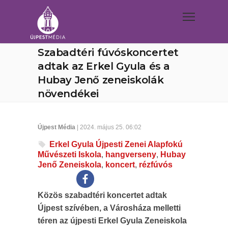
Szabadtéri fúvóskoncertet
adtak az Erkel Gyula és a
Hubay Jenő zeneiskolák
növendékei
Újpest Média
| 2024. május 25. 06:02
Erkel Gyula Újpesti Zenei Alapfokú
Művészeti Iskola
,
hangverseny
,
Hubay
Jenő Zeneiskola
,
koncert
,
rézfúvós
Közös szabadtéri koncertet adtak
Újpest szívében, a Városháza melletti
téren az újpesti Erkel Gyula Zeneiskola