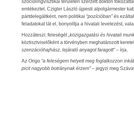
szociolingvisztikai területen szerzett doktori fokozat
emlékeztet. Czigler László újpesti alpolgármester ka
pártdelegáltként, nem politikai
“pozícióban”
és ezálta
feladatokat lát el, bonyolítja a hivatali levelezést, va
Hozzáteszi: feleségét
„közigazgatási és hivatali mun
köztisztviselőként a törvényben meghatározott keretek
szenzációhajhász, lejárató anyagot faragott”
– írja.
Az Origo
“a feleségem helyett meg foglalkozzon inkáb
picit nagyobb botránynak érzem” –
jegyzi meg Szávay