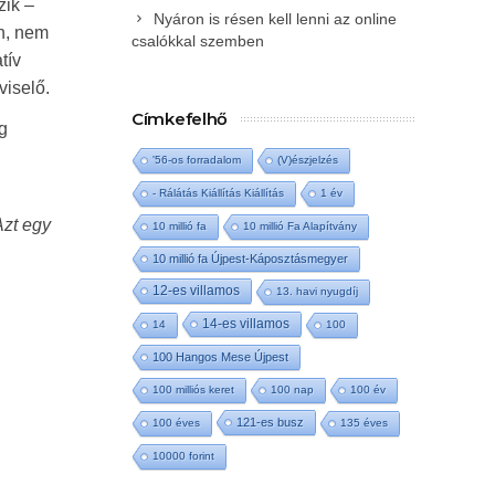
zik –
Nyáron is résen kell lenni az online
en, nem
csalókkal szemben
tív
viselő.
Címkefelhő
g
'56-os forradalom
(V)észjelzés
- Rálátás Kiállítás Kiállítás
1 év
Azt egy
10 millió fa
10 millió Fa Alapítvány
10 millió fa Újpest-Káposztásmegyer
12-es villamos
13. havi nyugdíj
14-es villamos
14
100
100 Hangos Mese Újpest
100 milliós keret
100 nap
100 év
121-es busz
100 éves
135 éves
10000 forint