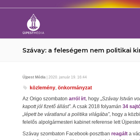
Szávay: a feleségem nem politikai k
Újpest Média
| 2020. január 19. 16:44
közlemény
,
önkormányzat
Az Origo szombaton
arról írt
, hogy „
Szávay István vo
kapott jól fizető állást”
. A csak 2018 folyamán
34 sajt
„lépett be váratlanul a politika világába”
, hogy a közb
felelős alpolgármesteri kabinet referense lett Újpeste
Szávay szombaton Facebook-posztban
reagált
a vád