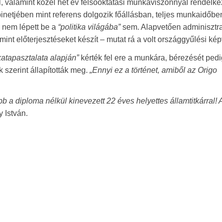
tal, valamint közel hét év felsőoktatási munkaviszonnyal rendelke
binetjében mint referens dolgozik főállásban, teljes munkaidőb
l nem lépett be a
“politika világába”
sem. Alapvetően adminisztra
lamint előterjesztéseket készít – mutat rá a volt országgyűlési kép
katapasztalata alapján”
kérték fel ere a munkára, bérezését pedi
 szerint állapították meg.
„Ennyi ez a történet, amiből az Origo
b a diploma nélkül kinevezett 22 éves helyettes államtitkárral! 
 István.