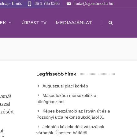
Holnap: Emõd
36-1-785-0366
iroda@ujpestmedia.hu
|
EK
ÚJPEST TV
MEDIAAJÁNLAT
Legfrissebb hírek
Augusztusi piaci körkép
Másodfokúra mérsékelték a
atnál
hőségriasztást
azzal
Képes beszámoló az István út és a
ezésért
Pozsonyi utca rekonstrukciójáról X.
Jelentős közlekedési változások
al,
várhatók Újpesten hétfőtől