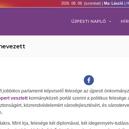
2026. 08. 08. (szombat) |
Ma: László
| 
ÚJPESTI NAPLÓ
HÍR
inevezett
lt jobbikos parlamenti képviselő felesége az újpesti önkormányz
ópert vesztett
kormányközeli portál szerint a politikus felesége 
iztonságért, közrendvédelemért városfejlesztésért, és városterv
n.
akra. Mint írja, felesége két diplomával, két idegennyelv-tudáss