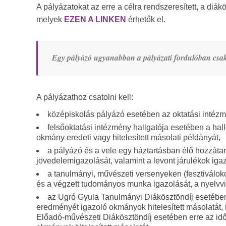
A pályázatokat az erre a célra rendszeresített, a diá
melyek
EZEN A LINKEN
érhetők el.
Egy pályázó ugyanabban a pályázati fordulóban csak
A pályázathoz csatolni kell:
középiskolás pályázó esetében az oktatási intézm
felsőoktatási intézmény hallgatója esetében a hall
okmány eredeti vagy hitelesített másolati példányát,
a pályázó és a vele egy háztartásban élő hozzátar
jövedelemigazolását, valamint a levont járulékok igaz
a tanulmányi, művészeti versenyeken (fesztiválok
és a végzett tudományos munka igazolását, a nyelvv
az Ugró Gyula Tanulmányi Diákösztöndíj esetében
eredményét igazoló okmányok hitelesített másolatát, 
Előadó-művészeti Diákösztöndíj esetében erre az id