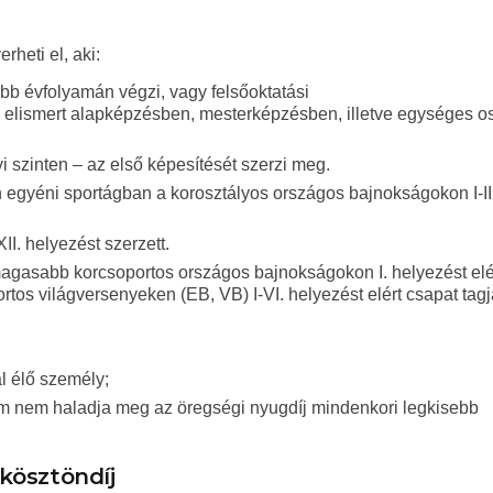
heti el, aki:
bb évfolyamán végzi, vagy felsőoktatási
g elismert alapképzésben, mesterképzésben, illetve egységes os
i szinten – az első képesítését szerzi meg.
egyéni sportágban a korosztályos országos bajnokságokon I-III
I. helyezést szerzett.
 magasabb korcsoportos országos bajnokságokon I. helyezést elé
rtos világversenyeken (EB, VB) I-VI. helyezést elért csapat tagj
l élő személy;
lem nem haladja meg az öregségi nyugdíj mindenkori legkisebb
ákösztöndíj