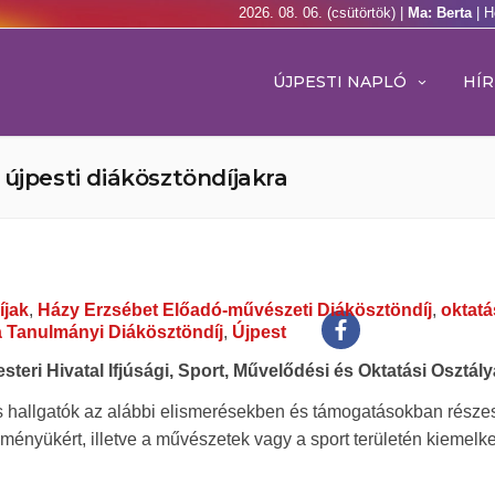
2026. 08. 06. (csütörtök) |
Ma: Berta
| H
ÚJPESTI NAPLÓ
HÍR
újpesti diákösztöndíjakra
íjak
,
Házy Erzsébet Előadó-művészeti Diákösztöndíj
,
oktatá
 Tanulmányi Diákösztöndíj
,
Újpest
teri Hivatal Ifjúsági, Sport, Művelődési és Oktatási Osztály
és hallgatók az alábbi elismerésekben és támogatásokban része
dményükért, illetve a művészetek vagy a sport területén kiemelk