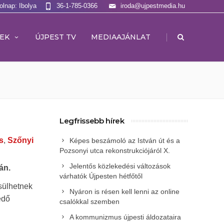
olnap: Ibolya
36-1-785-0366
iroda@ujpestmedia.hu
|
EK
ÚJPEST TV
MEDIAAJÁNLAT
Legfrissebb hírek
s
,
Szőnyi
Képes beszámoló az István út és a
Pozsonyi utca rekonstrukciójáról X.
Jelentős közlekedési változások
án.
várhatók Újpesten hétfőtől
sülhetnek
Nyáron is résen kell lenni az online
edő
csalókkal szemben
A kommunizmus újpesti áldozataira