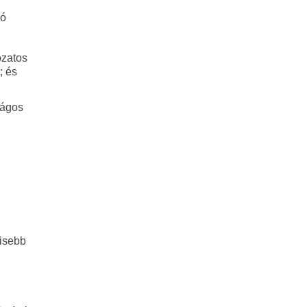
zó
ozatos
; és
zágos
kisebb