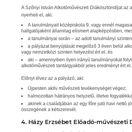
A Szőnyi István Alkotóművészeti Diákösztöndíjat az
nyerheti el, aki:
A tanulmányait középiskola 9. vagy ennél magasa
hallgatójaként államilag elismert alapképzésben, me
a tanulmányai során – az adott tanulmányi szinten
a pályázat benyújtását megelőző 3 éven belül alk
vagy nemzetközi szinten helyezést ért el, és
aki – amennyiben ilyen irányú tanulmányokat foly
alkotóművészeti tantárgyakból jeles eredményt ért el.
Előnyt élvez az a pályázó, aki:
Újpesten aktív művészeti tevékenységet végez;
halmozottan hátrányos helyzetű, illetve fogyatékka
akinek a családjában az egy főre jutó havi nettó
összegének a kétszeresét.
4. Házy Erzsébet Előadó-művészeti 