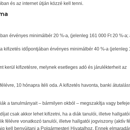
ban és az internet útján közzé kell tenni.
ama
jában érvényes minimálbér 20 %-a, (jelenleg 161 000 Ft 20 %-a;
 a kifizetés időpontjában érvényes minimálbér 40 %-a (jelenleg
t kerül kifizetésre, melynek esetleges adó és járulékterheit az
félévre, 10 hónapra ítéli oda. A kifizetés havonta, banki átutalás
 diák a tanulmányait – bármilyen okból – megszakítja vagy befeje
at csak akkor lehet kifizetni, ha a diák tanulói, illetve hallgatói
félévre vonatkozó tanulói, illetve hallgatói jogviszony (aktív fé
áig kell benyújtani a Polgármesteri Hivatalhoz. Ennek elmaradá