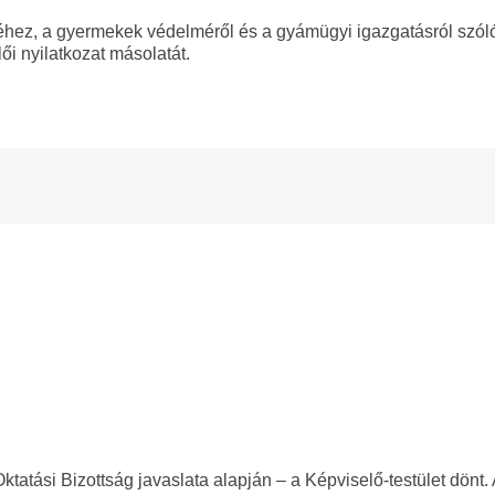
léhez, a gyermekek védelméről és a gyámügyi igazgatásról szól
ői nyilatkozat másolatát.
tatási Bizottság javaslata alapján – a Képviselő-testület dönt. 