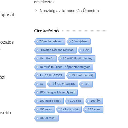
emlékeztek
Nosztalgiavillamosozás Újpesten
újtását
Címkefelhő
gozatos
'56-os forradalom
(V)észjelzés
.
- Rálátás Kiállítás Kiállítás
1 év
10 millió fa
10 millió Fa Alapítvány
10 millió fa Újpest-Káposztásmegyer
12-es villamos
13. havi nyugdíj
özi
14-es villamos
14
100
100 Hangos Mese Újpest
100 milliós keret
100 nap
100 év
121-es busz
100 éves
135 éves
kisebb
10000 forint