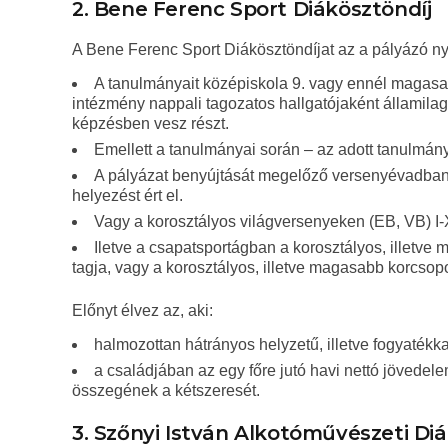
2. Bene Ferenc Sport Diákösztöndíj
A Bene Ferenc Sport Diákösztöndíjat az a pályázó nyer
A tanulmányait középiskola 9. vagy ennél magasa
intézmény nappali tagozatos hallgatójaként államila
képzésben vesz részt.
Emellett a tanulmányai során – az adott tanulmány
A pályázat benyújtását megelőző versenyévadban 
helyezést ért el.
Vagy a korosztályos világversenyeken (EB, VB) I-XI
Iletve a csapatsportágban a korosztályos, illetve
tagja, vagy a korosztályos, illetve magasabb korcsopo
Előnyt élvez az, aki:
halmozottan hátrányos helyzetű, illetve fogyatékka
a családjában az egy főre jutó havi nettó jövede
összegének a kétszeresét.
3. Szőnyi István Alkotóművészeti Di