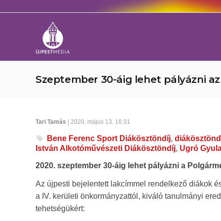
Szeptember 30-áig lehet pályázni az 
Tari Tamás
| 2020. május 13. 16:31
Bene Ferenc Sport Diákösztöndíj
,
diákösztönd
István Alkotóművészeti Diákösztöndíj
,
Ugró Gyula
2020. szeptember 30-áig lehet pályázni a Polgármes
Az újpesti bejelentett lakcímmel rendelkező diákok 
a IV. kerületi önkormányzattól, kiváló tanulmányi ere
tehetségükért: