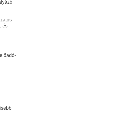
ályázó
ozatos
, és
 előadó-
kisebb