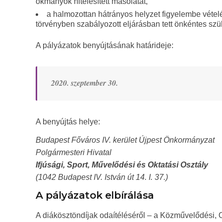
okmányok hitelesített másolatát,
a halmozottan hátrányos helyzet figyelembe véte
törvényben szabályozott eljárásban tett önkéntes szül
A pályázatok benyújtásának határideje:
2020. szeptember 30.
A benyújtás helye:
Budapest Főváros IV. kerület Újpest Önkormányzat
Polgármesteri Hivatal
Ifjúsági, Sport, Művelődési és Oktatási Osztály
(1042 Budapest IV. István út 14. I. 37.)
A pályázatok elbírálása
A diákösztöndíjak odaítéléséről – a Közművelődési, Ok