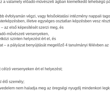
az a valamely előadó-művészeti ágban kiemelkedő tehetségű p
bb évfolyamán végzi, vagy felsőoktatási intézmény nappali tag
sterképzésben, illetve egységes osztatlan képzésben vesz részt
 – az első képesítését szerzi meg, és
őadó-művészeti versenyeken,
közi szinten helyezést ért el, és
tat – a pályázat benyújtását megelőző 4 tanulmányi félévben az
 célzó versenyeken ért el helyezést;
l élő személy;
 jövedelem nem haladja meg az öregségi nyugdíj mindenkori leg