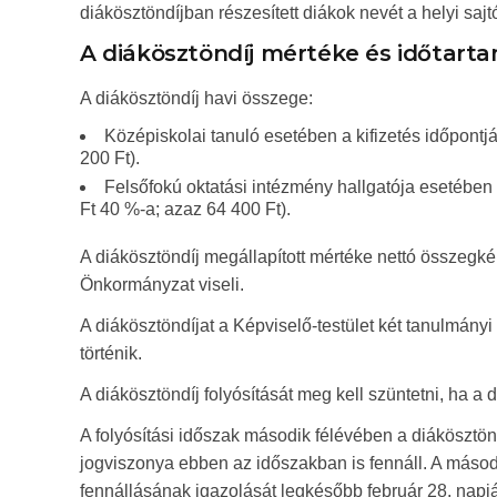
diákösztöndíjban részesített diákok nevét a helyi sajtó
A diákösztöndíj mértéke és időtart
A diákösztöndíj havi összege:
Középiskolai tanuló esetében a kifizetés időpont
200 Ft).
Felsőfokú oktatási intézmény hallgatója esetében
Ft 40 %-a; azaz 64 400 Ft).
A diákösztöndíj megállapított mértéke nettó összegkén
Önkormányzat viseli.
A diákösztöndíjat a Képviselő-testület két tanulmányi 
történik.
A diákösztöndíj folyósítását meg kell szüntetni, ha a
A folyósítási időszak második félévében a diákösztöndíj
jogviszonya ebben az időszakban is fennáll. A második 
fennállásának igazolását legkésőbb február 28. napj