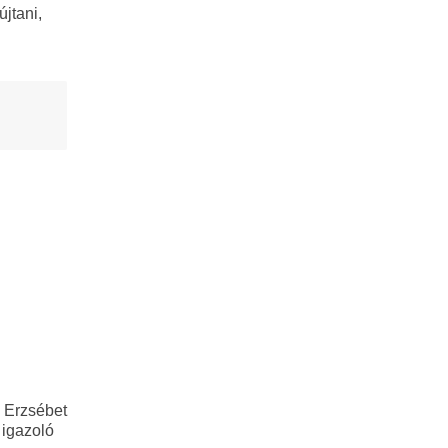
újtani,
y Erzsébet
 igazoló