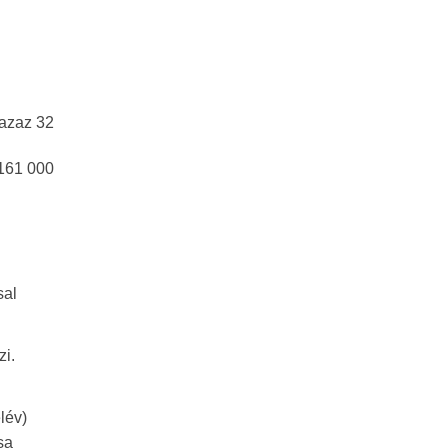
 azaz 32
 161 000
sal
zi.
lév)
sa