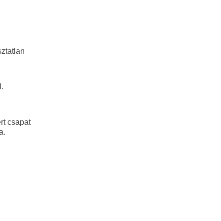
ztatlan
.
rt csapat
a.