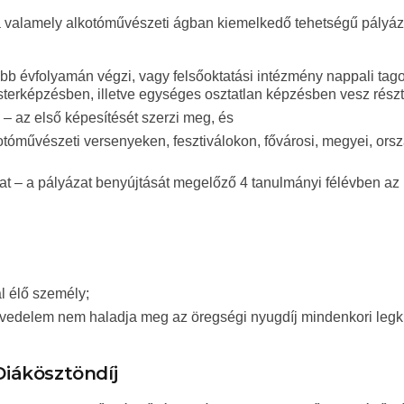
 a valamely alkotóművészeti ágban kiemelkedő tehetségű pályá
bb évfolyamán végzi, vagy felsőoktatási intézmény nappali tag
sterképzésben, illetve egységes osztatlan képzésben vesz részt
 – az első képesítését szerzi meg, és
otóművészeti versenyeken, fesztiválokon, fővárosi, megyei, ors
tat – a pályázat benyújtását megelőző 4 tanulmányi félévben az
l élő személy;
 jövedelem nem haladja meg az öregségi nyugdíj mindenkori leg
Diákösztöndíj