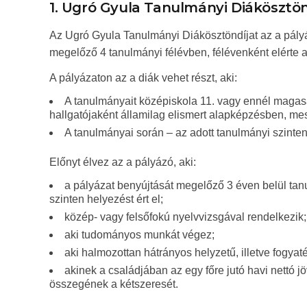
1. Ugró Gyula Tanulmányi Diákösztön
Az Ugró Gyula Tanulmányi Diákösztöndíjat az a pályá
megelőző 4 tanulmányi félévben, félévenként elérte a
A pályázaton az a diák vehet részt, aki:
A tanulmányait középiskola 11. vagy ennél magas
hallgatójaként államilag elismert alapképzésben, me
A tanulmányai során – az adott tanulmányi szinten
Előnyt élvez az a pályázó, aki:
a pályázat benyújtását megelőző 3 éven belül ta
szinten helyezést ért el;
közép- vagy felsőfokú nyelvvizsgával rendelkezik;
aki tudományos munkát végez;
aki halmozottan hátrányos helyzetű, illetve fogyat
akinek a családjában az egy főre jutó havi nettó
összegének a kétszeresét.