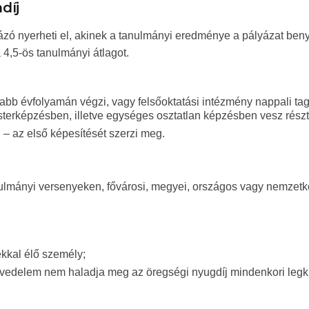
díj
zó nyerheti el, akinek a tanulmányi eredménye a pályázat beny
 4,5-ös tanulmányi átlagot.
abb évfolyamán végzi, vagy felsőoktatási intézmény nappali ta
sterképzésben, illetve egységes osztatlan képzésben vesz részt
 – az első képesítését szerzi meg.
nulmányi versenyeken, fővárosi, megyei, országos vagy nemzetk
ékkal élő személy;
 jövedelem nem haladja meg az öregségi nyugdíj mindenkori leg