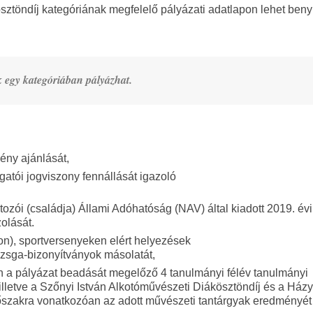
kösztöndíj kategóriának megfelelő pályázati adatlapon lehet beny
 egy kategóriában pályázhat.
ény ajánlását,
gatói jogviszony fennállását igazoló
tozói (családja) Állami Adóhatóság (NAV) által kiadott 2019. évi
olását.
on), sportversenyeken elért helyezések
izsga-bizonyítványok másolatát,
 a pályázat beadását megelőző 4 tanulmányi félév tanulmányi
illetve a Szőnyi István Alkotóművészeti Diákösztöndíj és a Ház
őszakra vonatkozóan az adott művészeti tantárgyak eredményét