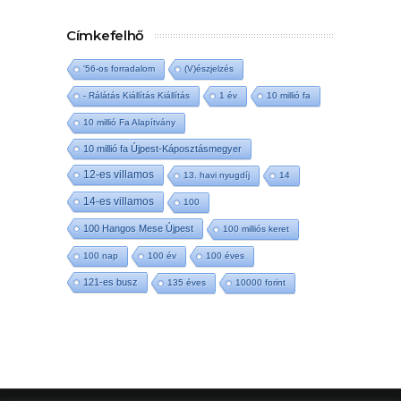
Címkefelhő
'56-os forradalom
(V)észjelzés
- Rálátás Kiállítás Kiállítás
1 év
10 millió fa
10 millió Fa Alapítvány
10 millió fa Újpest-Káposztásmegyer
12-es villamos
13. havi nyugdíj
14
14-es villamos
100
100 Hangos Mese Újpest
100 milliós keret
100 nap
100 év
100 éves
121-es busz
135 éves
10000 forint