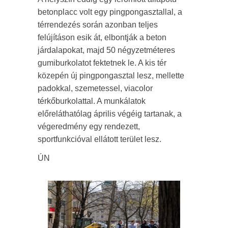
betonplacc volt egy pingpongasztallal, a
térrendezés során azonban teljes
felújításon esik át, elbontják a beton
járdalapokat, majd 50 négyzetméteres
gumiburkolatot fektetnek le. A kis tér
közepén új pingpongasztal lesz, mellette
padokkal, szemetessel, viacolor
térkőburkolattal. A munkálatok
előreláthatólag április végéig tartanak, a
végeredmény egy rendezett,
sportfunkcióval ellátott terület lesz.
ÚN