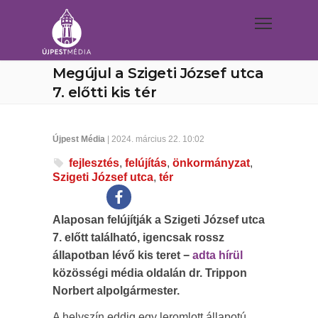
Megújul a Szigeti József utca
7. előtti kis tér
Újpest Média
| 2024. március 22. 10:02
fejlesztés
,
felújítás
,
önkormányzat
,
Szigeti József utca
,
tér
Alaposan felújítják a Szigeti József utca
7. előtt található, igencsak rossz
állapotban lévő kis teret −
adta hírül
közösségi média oldalán dr. Trippon
Norbert alpolgármester.
A helyszín eddig egy leromlott állapotú