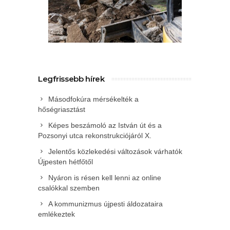
Legfrissebb hírek
Másodfokúra mérsékelték a
hőségriasztást
Képes beszámoló az István út és a
Pozsonyi utca rekonstrukciójáról X.
Jelentős közlekedési változások várhatók
Újpesten hétfőtől
Nyáron is résen kell lenni az online
csalókkal szemben
A kommunizmus újpesti áldozataira
emlékeztek