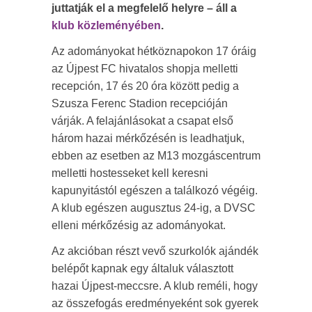
juttatják el a megfelelő helyre – áll a
klub közleményében
.
Az adományokat hétköznapokon 17 óráig
az Újpest FC hivatalos shopja melletti
recepción, 17 és 20 óra között pedig a
Szusza Ferenc Stadion recepcióján
várják. A felajánlásokat a csapat első
három hazai mérkőzésén is leadhatjuk,
ebben az esetben az M13 mozgáscentrum
melletti hostesseket kell keresni
kapunyitástól egészen a találkozó végéig.
A klub egészen augusztus 24-ig, a DVSC
elleni mérkőzésig az adományokat.
Az akcióban részt vevő szurkolók ajándék
belépőt kapnak egy általuk választott
hazai Újpest-meccsre. A klub reméli, hogy
az összefogás eredményeként sok gyerek