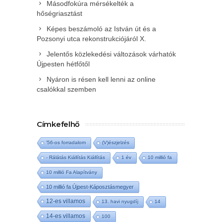
Másodfokúra mérsékelték a
hőségriasztást
Képes beszámoló az István út és a
Pozsonyi utca rekonstrukciójáról X.
Jelentős közlekedési változások várhatók
Újpesten hétfőtől
Nyáron is résen kell lenni az online
csalókkal szemben
Címkefelhő
'56-os forradalom
(V)észjelzés
- Rálátás Kiállítás Kiállítás
1 év
10 millió fa
10 millió Fa Alapítvány
10 millió fa Újpest-Káposztásmegyer
12-es villamos
13. havi nyugdíj
14
14-es villamos
100