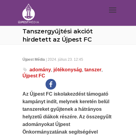
Tanszergyűjtési akciót
hirdetett az Újpest FC
Újpest Média
| 2024. július 23. 12:45
adomány
,
jótékonyság
,
tanszer
,
Újpest FC
Az Újpest FC iskolakezdést támogató
kampányt indít, melynek keretén belül
tanszereket gyűjtenek a hátrányos
helyzetű diákok részére. Az összegyűlt
adományokat Újpest
Önkormányzatának segítségével