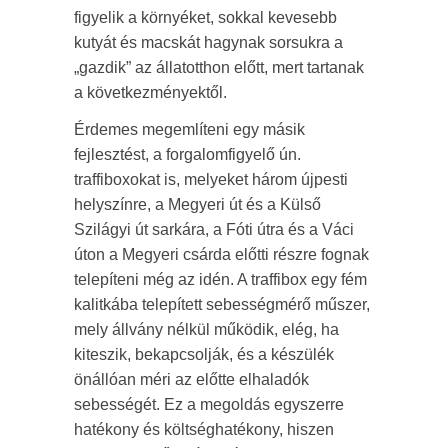
figyelik a környéket, sokkal kevesebb
kutyát és macskát hagynak sorsukra a
„gazdik” az állatotthon előtt, mert tartanak
a következményektől.
Érdemes megemlíteni egy másik
fejlesztést, a forgalomfigyelő ún.
traffiboxokat is, melyeket három újpesti
helyszínre, a Megyeri út és a Külső
Szilágyi út sarkára, a Fóti útra és a Váci
úton a Megyeri csárda előtti részre fognak
telepíteni még az idén. A traffibox egy fém
kalitkába telepített sebességmérő műszer,
mely állvány nélkül működik, elég, ha
kiteszik, bekapcsolják, és a készülék
önállóan méri az előtte elhaladók
sebességét. Ez a megoldás egyszerre
hatékony és költséghatékony, hiszen