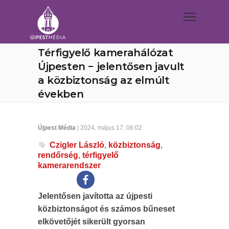
Térfigyelő kamerahálózat
Újpesten − jelentősen javult
a közbiztonság az elmúlt
években
Újpest Média
| 2024. május 17. 06:02
Czigler László
,
közbiztonság
,
rendőrség
,
térfigyelő
kamerarendszer
Jelentősen javította az újpesti
közbiztonságot és számos bűneset
elkövetőjét sikerült gyorsan