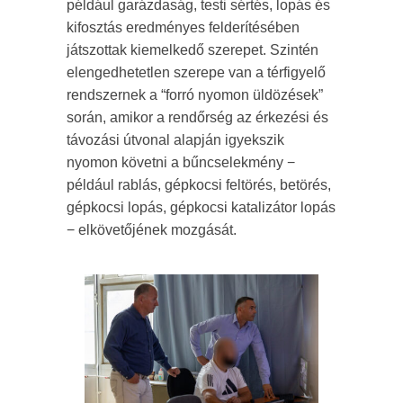
például garázdaság, testi sértés, lopás és
kifosztás eredményes felderítésében
játszottak kiemelkedő szerepet. Szintén
elengedhetetlen szerepe van a térfigyelő
rendszernek a “forró nyomon üldözések”
során, amikor a rendőrség az érkezési és
távozási útvonal alapján igyekszik
nyomon követni a bűncselekmény −
például rablás, gépkocsi feltörés, betörés,
gépkocsi lopás, gépkocsi katalizátor lopás
− elkövetőjének mozgását.