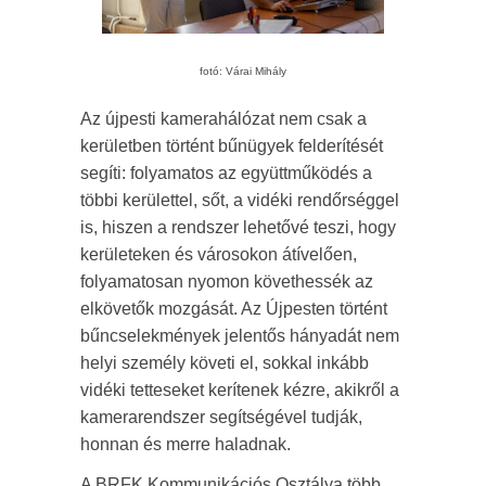
fotó: Várai Mihály
Az újpesti kamerahálózat nem csak a
kerületben történt bűnügyek felderítését
segíti: folyamatos az együttműködés a
többi kerülettel, sőt, a vidéki rendőrséggel
is, hiszen a rendszer lehetővé teszi, hogy
kerületeken és városokon átívelően,
folyamatosan nyomon követhessék az
elkövetők mozgását. Az Újpesten történt
bűncselekmények jelentős hányadát nem
helyi személy követi el, sokkal inkább
vidéki tetteseket kerítenek kézre, akikről a
kamerarendszer segítségével tudják,
honnan és merre haladnak.
A BRFK Kommunikációs Osztálya több