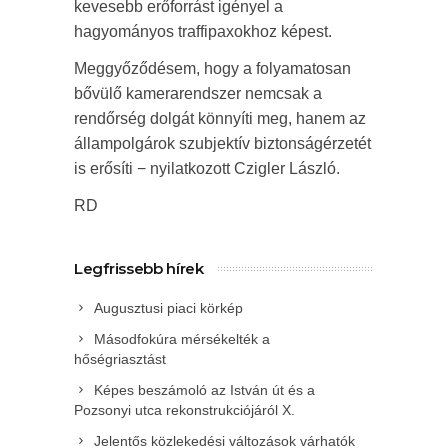
kevesebb erőforrást igényel a
hagyományos traffipaxokhoz képest.
Meggyőződésem, hogy a folyamatosan
bővülő kamerarendszer nemcsak a
rendőrség dolgát könnyíti meg, hanem az
állampolgárok szubjektív biztonságérzetét
is erősíti − nyilatkozott Czigler László.
RD
Legfrissebb hírek
Augusztusi piaci körkép
Másodfokúra mérsékelték a
hőségriasztást
Képes beszámoló az István út és a
Pozsonyi utca rekonstrukciójáról X.
Jelentős közlekedési változások várhatók