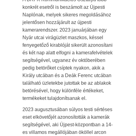
konkrét esetről is beszámolt az Újpesti
Naplónak, melyek sikeres megoldásához
jelentősen hozzájárult az újpesti
kamerarendszer. 2023 januárjában egy
Nyár utcai virágüzlet maszkos, késsel
fenyegetőző kirablóját sikerült azonosítani
és két nap alatt elfogni a kamerafelvételek
segítségével, ugyanez év októberében
pedig betörőket csíptek nyakon, akik a
Király utcában és a Deák Ferenc utcában
található üzletekbe jutottak be az ablakok
betörésével, hogy különféle értékeket,
termékeket tulajdonítsanak el.
2023 augusztusában súlyos testi sértéses
eset elkövetőjét azonosították a kamerák
segítségével, aki Újpest-központban a 14-
es villamos megállójában ököllel arcon