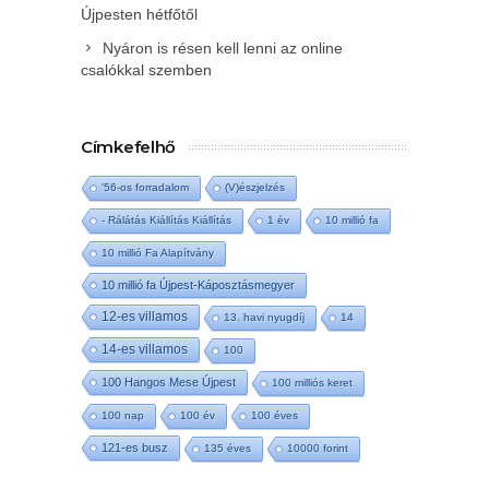
Újpesten hétfőtől
Nyáron is résen kell lenni az online
csalókkal szemben
Címkefelhő
'56-os forradalom
(V)észjelzés
- Rálátás Kiállítás Kiállítás
1 év
10 millió fa
10 millió Fa Alapítvány
10 millió fa Újpest-Káposztásmegyer
12-es villamos
13. havi nyugdíj
14
14-es villamos
100
100 Hangos Mese Újpest
100 milliós keret
100 nap
100 év
100 éves
121-es busz
135 éves
10000 forint