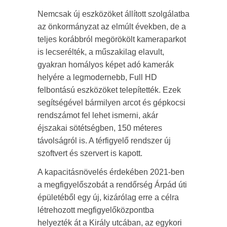
Nemcsak új eszközöket állított szolgálatba
az önkormányzat az elmúlt években, de a
teljes korábbról megörökölt kameraparkot
is lecserélték, a műszakilag elavult,
gyakran homályos képet adó kamerák
helyére a legmodernebb, Full HD
felbontású eszközöket telepítették. Ezek
segítségével bármilyen arcot és gépkocsi
rendszámot fel lehet ismerni, akár
éjszakai sötétségben, 150 méteres
távolságról is. A térfigyelő rendszer új
szoftvert és szervert is kapott.
A kapacitásnövelés érdekében 2021-ben
a megfigyelőszobát a rendőrség Árpád úti
épületéből egy új, kizárólag erre a célra
létrehozott megfigyelőközpontba
helyezték át a Király utcában, az egykori