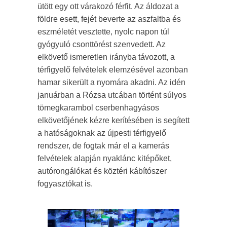
ütött egy ott várakozó férfit. Az áldozat a
földre esett, fejét beverte az aszfaltba és
eszméletét vesztette, nyolc napon túl
gyógyuló csonttörést szenvedett. Az
elkövető ismeretlen irányba távozott, a
térfigyelő felvételek elemzésével azonban
hamar sikerült a nyomára akadni. Az idén
januárban a Rózsa utcában történt súlyos
tömegkarambol cserbenhagyásos
elkövetőjének kézre kerítésében is segített
a hatóságoknak az újpesti térfigyelő
rendszer, de fogtak már el a kamerás
felvételek alapján nyaklánc kitépőket,
autórongálókat és köztéri kábítószer
fogyasztókat is.