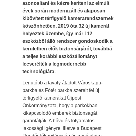
azonosítani és kézre keríteni az elmúlt
évek során modernizált és alaposan
kibővített térfigyelő kamerarendszernek
köszönhetően. 2019 óta 32 új kamerát
helyeztek üzembe, így már 112
eszközből álló rendszer gondoskodik a
kerületben élők biztonságáról, továbbá
a teljes korábbi eszközállományt
lecserélték a legmodernebb
technológiára.
Legutóbb a tavaly átadott Városkapu-
parkba és Főtér parkba szerelt fel új
térfigyelő kamerákat Újpest
Önkormányzata, hogy a parkokban
kikapcsolódó emberek biztonságát
garantálják. A bővülés folyamatos,
lakossági igényre, illetve a Budapesti
Rendőr-főkapitányság észrevételeire,