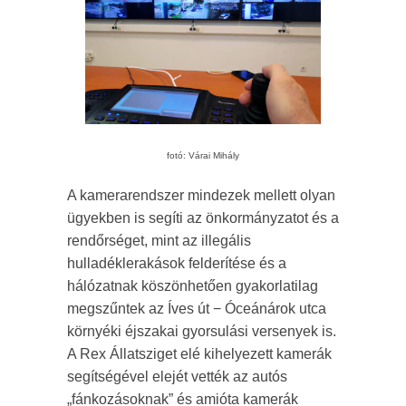
fotó: Várai Mihály
A kamerarendszer mindezek mellett olyan
ügyekben is segíti az önkormányzatot és a
rendőrséget, mint az illegális
hulladéklerakások felderítése és a
hálózatnak köszönhetően gyakorlatilag
megszűntek az Íves út − Óceánárok utca
környéki éjszakai gyorsulási versenyek is.
A Rex Állatsziget elé kihelyezett kamerák
segítségével elejét vették az autós
„fánkozásoknak” és amióta kamerák