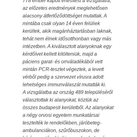
778 ember kapott értesítést a vizsgálatra,
az előzetes eredmények meglehetősen
alacsony átfertőződöttséget mutattak. A
mintába csak olyan 14 éven felüliek
kerültek, akik magánháztartásban laknak,
tehát nem élnek idősotthonban vagy más
intézetben. A kiválasztott alanyoknak egy
kérdőívet kellett kitölteniük, majd a
páciens garat- és orrváladékából vett
mintán PCR-tesztet végeztek, a levett
vérből pedig a szervezet vírusra adott
lehetséges immunválaszát mutatták ki.
A vizsgálatba az ország 489 településéről
választottak ki alanyokat, köztük az
összes budapesti kerületből. Az alanyokat
a négy orvosi egyetem munkatársai
tesztelték le rendelőkben, járóbeteg-
ambulanciákon, szűrőbuszokon, de