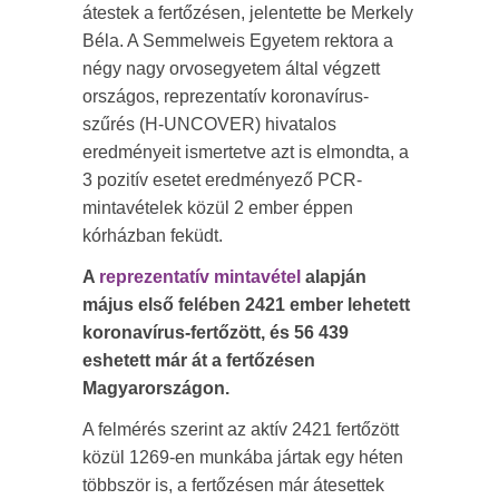
átestek a fertőzésen, jelentette be Merkely
Béla. A Semmelweis Egyetem rektora a
négy nagy orvosegyetem által végzett
országos, reprezentatív koronavírus-
szűrés (H-UNCOVER) hivatalos
eredményeit ismertetve azt is elmondta, a
3 pozitív esetet eredményező PCR-
mintavételek közül 2 ember éppen
kórházban feküdt.
A
reprezentatív mintavétel
alapján
május első felében 2421 ember lehetett
koronavírus-fertőzött, és 56 439
eshetett már át a fertőzésen
Magyarországon.
A felmérés szerint az aktív 2421 fertőzött
közül 1269-en munkába jártak egy héten
többször is, a fertőzésen már átesettek