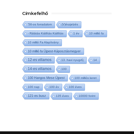
Címkefelhő
'56-os forradalom
(V)észjelzés
- Rálátás Kiállítás Kiállítás
1 év
10 millió fa
10 millió Fa Alapítvány
10 millió fa Újpest-Káposztásmegyer
12-es villamos
13. havi nyugdíj
14
14-es villamos
100
100 Hangos Mese Újpest
100 milliós keret
100 nap
100 év
100 éves
121-es busz
135 éves
10000 forint