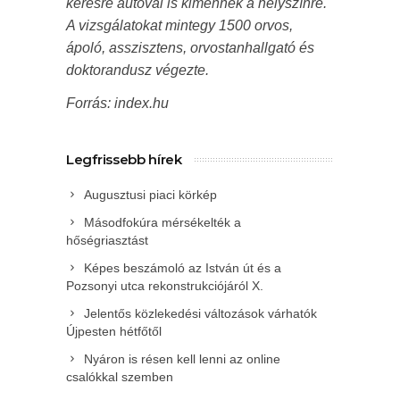
kérésre autóval is kimennek a helyszínre.
A vizsgálatokat mintegy 1500 orvos,
ápoló, asszisztens, orvostanhallgató és
doktorandusz végezte.
Forrás: index.hu
Legfrissebb hírek
Augusztusi piaci körkép
Másodfokúra mérsékelték a
hőségriasztást
Képes beszámoló az István út és a
Pozsonyi utca rekonstrukciójáról X.
Jelentős közlekedési változások várhatók
Újpesten hétfőtől
Nyáron is résen kell lenni az online
csalókkal szemben