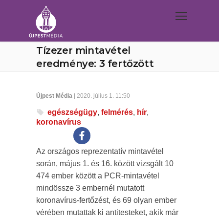
Tízezer mintavétel
eredménye: 3 fertőzött
Újpest Média
| 2020. július 1. 11:50
egészségügy
,
felmérés
,
hír
,
koronavírus
Az országos reprezentatív mintavétel
során, május 1. és 16. között vizsgált 10
474 ember között a PCR-mintavétel
mindössze 3 embernél mutatott
koronavírus-fertőzést, és 69 olyan ember
vérében mutattak ki antitesteket, akik már