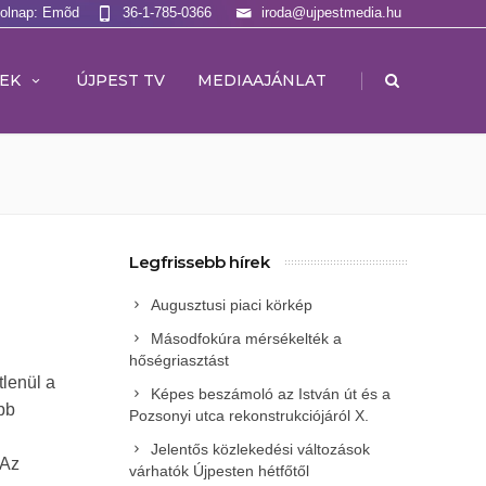
Holnap: Emõd
36-1-785-0366
iroda@ujpestmedia.hu
|
EK
ÚJPEST TV
MEDIAAJÁNLAT
Legfrissebb hírek
Augusztusi piaci körkép
Másodfokúra mérsékelték a
hőségriasztást
tlenül a
Képes beszámoló az István út és a
bb
Pozsonyi utca rekonstrukciójáról X.
Jelentős közlekedési változások
 Az
várhatók Újpesten hétfőtől