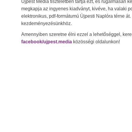
Újpest Média tiszteletben tartja ezt, és rugalmasan ke
megkapja az ingyenes kiadványt, kivéve, ha valaki 
elektronikus, pdf-formátumú Újpesti Naplóra térne át
kezdeményezésünkhöz.
Amennyiben szeretne élni ezzel a lehetőséggel, keres
facebook/ujpest.media
közösségi oldalunkon!