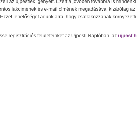
zeli az újpestiek igényeit. Ezért a jövőben továbbra is mindenki
pontos lakcímének és e-mail címének megadásával kizárólag az
. Ezzel lehetőséget adunk arra, hogy csatlakozzanak környezett
se regisztrációs felületeinket az Újpesti Naplóban, az
ujpest.