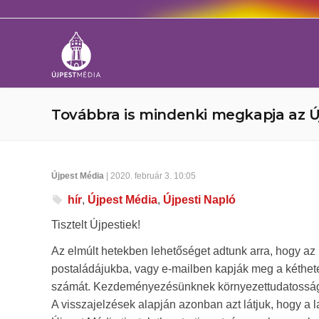
Továbbra is mindenki megkapja az Ú
Újpest Média
| 2020. február 3. 10:05
hír
,
Újpest Média
,
Újpesti Napló
Tisztelt Újpestiek!
Az elmúlt hetekben lehetőséget adtunk arra, hogy az
postaládájukba, vagy e-mailben kapják meg a kéthet
számát. Kezdeményezésünknek környezettudatossági
A visszajelzések alapján azonban azt látjuk, hogy a l