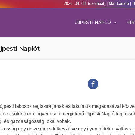
2026. 08. 08. (szombat) |
Ma: László
| 
ÚJPESTI NAPLÓ
HÍR
jpesti Naplót
 újpesti lakosok regisztráljanak és lakcímük megadásával közve
ente csütörtökön ingyenesen megjelenő Újpesti Napló legfrisse
 és gazdaságossági okai voltak.
akosság egy része nincs felkészülve egy ilyen hirtelen váltásra.