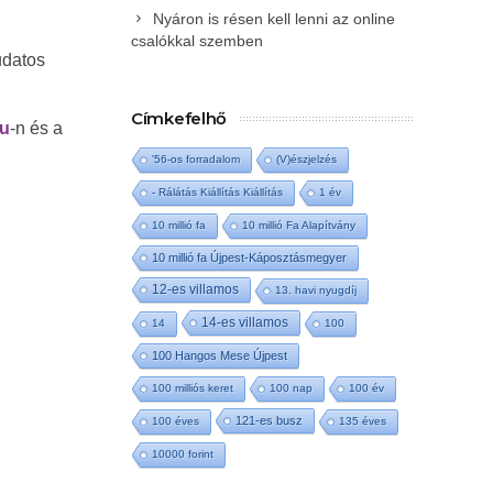
Nyáron is résen kell lenni az online
csalókkal szemben
udatos
Címkefelhő
hu
-n és a
'56-os forradalom
(V)észjelzés
- Rálátás Kiállítás Kiállítás
1 év
10 millió fa
10 millió Fa Alapítvány
10 millió fa Újpest-Káposztásmegyer
12-es villamos
13. havi nyugdíj
14-es villamos
14
100
100 Hangos Mese Újpest
100 milliós keret
100 nap
100 év
121-es busz
100 éves
135 éves
10000 forint