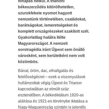
főhajtás nélkül. A trianoni
békeszerződés kitörölhetetlen,
szurokfekete nyomot hagyott
nemzetünk történetében, családokat,
barátságokat, ismeretségeket és
komplett országrészeket szakított szét.
Gyakorlatilag halálra ítélte
Magyarországot. A nemzeti
sorstragédia iránt Újpest sem önálló
városként, sem kerületként nem volt
közömbös.
Bánat, öröm, dac, elhallgatás és
felelősségérzet – ezek a viszonyulások
hullámzottak végig Újpest és Trianon
kapcsolatában az elmúlt száz
esztendőben. A békediktátum 1920-as
aláírása és 1921-es törvénybe iktatása a
Nagy-Magyarország szintjén is jelentős