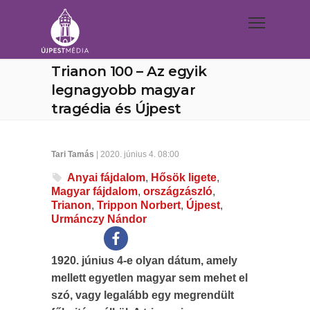
Trianon 100 – Az egyik
legnagyobb magyar
tragédia és Újpest
Tari Tamás
| 2020. június 4. 08:00
Anyai fájdalom
,
Hősök ligete
,
Magyar fájdalom
,
országzászló
,
Trianon
,
Trippon Norbert
,
Újpest
,
Urmánczy Nándor
1920. június 4-e olyan dátum, amely
mellett egyetlen magyar sem mehet el
szó, vagy legalább egy megrendült