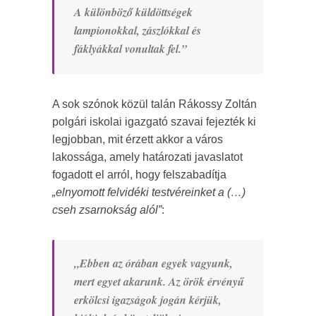
A különböző küldöttségek
lampionokkal, zászlókkal és
fáklyákkal vonultak fel.”
A sok szónok közül talán Rákossy Zoltán
polgári iskolai igazgató szavai fejezték ki
legjobban, mit érzett akkor a város
lakossága, amely határozati javaslatot
fogadott el arról, hogy felszabadítja
„elnyomott felvidéki testvéreinket a (…)
cseh zsarnokság alól”
:
„Ebben az órában egyek vagyunk,
mert egyet akarunk. Az örök érvényű
erkölcsi igazságok jogán kérjük,