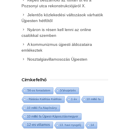
Pozsonyi utca rekonstrukciójáról X.
Jelentős közlekedési változások várhatók
Újpesten hétfőtől
Nyáron is résen kell lenni az online
csalókkal szemben
A kommunizmus újpesti áldozataira
emlékeztek
Nosztalgiavillamosozás Újpesten
Címkefelhő
'56-os forradalom
(V)észjelzés
- Rálátás Kiállítás Kiállítás
1 év
10 millió fa
10 millió Fa Alapítvány
10 millió fa Újpest-Káposztásmegyer
12-es villamos
13. havi nyugdíj
14