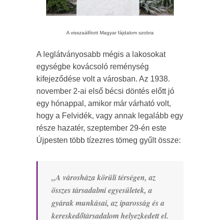
A visszaállított Magyar fájdalom szobra
A leglátványosabb mégis a lakosokat
egységbe kovácsoló reménység
kifejeződése volt a városban. Az 1938.
november 2-ai első bécsi döntés előtt jó
egy hónappal, amikor már várható volt,
hogy a Felvidék, vagy annak legalább egy
része hazatér, szeptember 29-én este
Újpesten több tízezres tömeg gyűlt össze:
„A városháza körüli térségen, az
összes társadalmi egyesületek, a
gyárak munkásai, az iparosság és a
kereskedőtársadalom helyezkedett el.