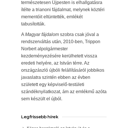
természetesen Újpesten is elhallgatásra
ítélte a trianoni fájdalmat, melynek köztéri
mementóit eltüntették, emlékét
tabusították.
A
Magyar fájdalom
szobra csak jóval a
rendszerváltás után, 2010-ben, Trippon
Norbert alpolgármester
kezdeményezésére kerülhetett vissza
eredeti helyére, az István térre. Az
országzászló újbóli felállításáról jobbikos
javaslatra szintén ebben az évben
született egy képviselő-testületi
szándéknyilatkozat, ám az emlékmű azóta
sem készült el újból.
Legfrissebb hírek
Képes beszámoló az István út és a