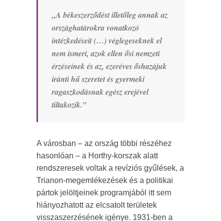
„A békeszerződést illetőleg annak az
országhatárokra vonatkozó
intézkedéseit (…) véglegeseknek el
nem ismeri, azok ellen ősi nemzeti
érzéseinek és az, ezeréves őshazájuk
iránti hű szeretet és gyermeki
ragaszkodásnak egész erejével
tiltakozik.”
A városban – az ország többi részéhez
hasonlóan – a Horthy-korszak alatt
rendszeresek voltak a revíziós gyűlések, a
Trianon-megemlékezések és a politikai
pártok jelöltjeinek programjából itt sem
hiányozhatott az elcsatolt területek
visszaszerzésének igénye. 1931-ben a