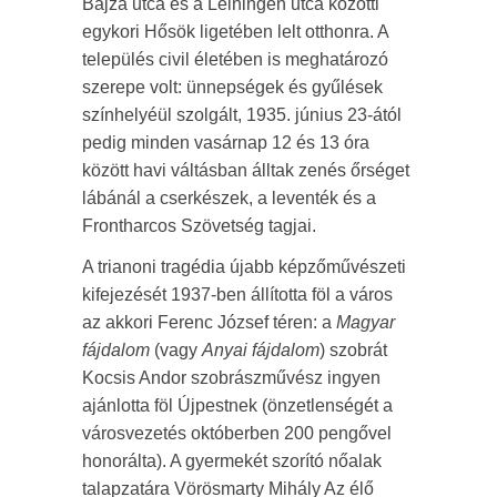
Bajza utca és a Leiningen utca közötti
egykori Hősök ligetében lelt otthonra. A
település civil életében is meghatározó
szerepe volt: ünnepségek és gyűlések
színhelyéül szolgált, 1935. június 23-ától
pedig minden vasárnap 12 és 13 óra
között havi váltásban álltak zenés őrséget
lábánál a cserkészek, a leventék és a
Frontharcos Szövetség tagjai.
A trianoni tragédia újabb képzőművészeti
kifejezését 1937-ben állította föl a város
az akkori Ferenc József téren: a
Magyar
fájdalom
(vagy
Anyai fájdalom
) szobrát
Kocsis Andor szobrászművész ingyen
ajánlotta föl Újpestnek (önzetlenségét a
városvezetés októberben 200 pengővel
honorálta). A gyermekét szorító nőalak
talapzatára Vörösmarty Mihály Az élő