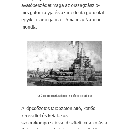
avatóbeszédet maga az országzászló-
mozgalom atyja és az irredenta gondolat
egyik fő támogatója, Urmánczy Nándor
mondta.
Az újpesti országzászló a Hősök ligetében
A lépcsőzetes talapzaton álló, kettős
kereszttel és kétalakos
szoborkompozícióval díszített műalkotás a