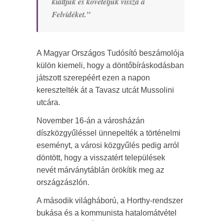
kiáltjuk és követeljük vissza a
Felvidéket.”
A Magyar Országos Tudósító beszámolója
külön kiemeli, hogy a döntőbíráskodásban
játszott szerepéért ezen a napon
keresztelték át a Tavasz utcát Mussolini
utcára.
November 16-án a városházán
díszközgyűléssel ünnepelték a történelmi
eseményt, a városi közgyűlés pedig arról
döntött, hogy a visszatért települések
nevét márványtáblán örökítik meg az
országzászlón.
A második világháború, a Horthy-rendszer
bukása és a kommunista hatalomátvétel