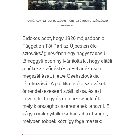
Urmánczy Nándor beszédet mond az újpesti országzászló
avatásán
Érdekes adat, hogy 1920 májusában a
Független Tót Párt az Újpesten élő
szlovákság nevében egy nagyszabású
tömeggyűlésen nyilvánította ki, hogy elítéli
a békeszerződést és a Felvidék cseh
megszállását, illetve Csehszlovákia
létrehozását. A politikai erő a szlovákok
önrendelkezéséért szállt síkra, és azt
követelte, hogy ők dönthessenek róla,
melyik országhoz szeretnének tartozni. E
vágyuknak nyilatkozatban adtak hangot,
melyben többek közt így fogalmaztak: