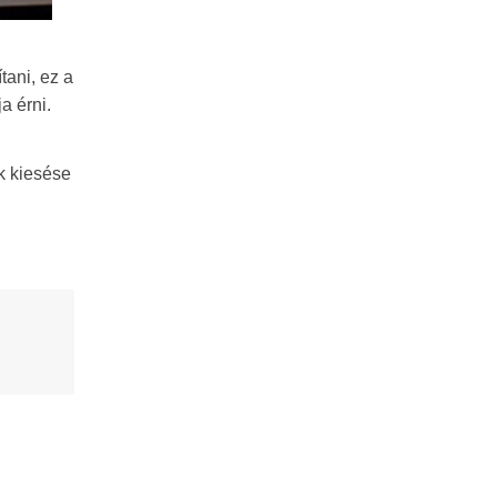
tani, ez a
a érni.
k kiesése