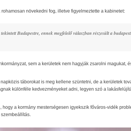
rohamosan növekedni fog, illetve figyelmeztette a kabinetet:
kintett Budapestre, ennek megfelelő válaszban részesült a budapest
nkormányzat, sem a kerületek nem hagyják zsarolni magukat, é
.
napközis táborokat is meg kellene szüntetni, de a kerületek tov
ságnak különféle kedvezményeket adni, legyen szó a lakásfelújít
, hogy a kormány mesterségesen igyekszik főváros-vidék probl
s szembeállítás.