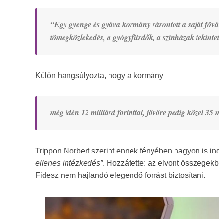
“Egy gyenge és gyáva kormány rárontott a saját fővár
tömegközlekedés, a gyógyfürdők, a színházak tekintet
Külön hangsúlyozta, hogy a kormány
még idén 12 milliárd forinttal, jövőre pedig közel 35 m
Trippon Norbert szerint ennek fényében nagyon is ind
ellenes intézkedés”
. Hozzátette: az elvont összegekb
Fidesz nem hajlandó elegendő forrást biztosítani.