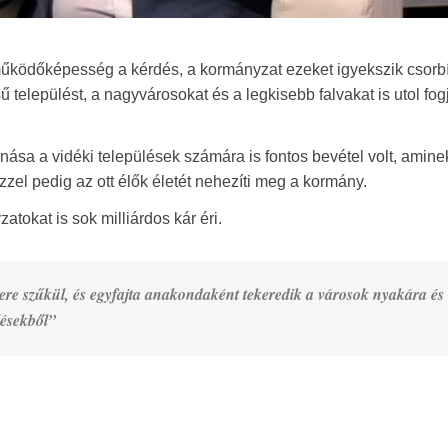
működőképesség a kérdés, a kormányzat ezeket igyekszik csorbí
elepülést, a nagyvárosokat és a legkisebb falvakat is utol fogj
ása a vidéki települések számára is fontos bevétel volt, amine
ezzel pedig az ott élők életét nehezíti meg a kormány.
tokat is sok milliárdos kár éri.
re szűkül, és egyfajta anakondaként tekeredik a városok nyakára és
ülésekből”