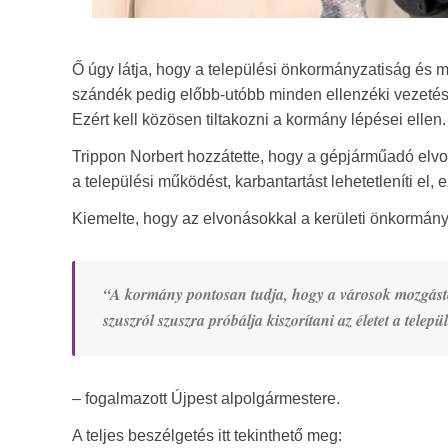
Ő úgy látja, hogy a települési önkormányzatiság és 
szándék pedig előbb-utóbb minden ellenzéki vezetésű t
Ezért kell közösen tiltakozni a kormány lépései ellen.
Trippon Norbert hozzátette, hogy a gépjárműadó elvon
a települési működést, karbantartást lehetetleníti el, 
Kiemelte, hogy az elvonásokkal a kerületi önkormányza
“A kormány pontosan tudja, hogy a városok mozgáste
szuszról szuszra próbálja kiszorítani az életet a telep
– fogalmazott Újpest alpolgármestere.
A teljes beszélgetés itt tekinthető meg: