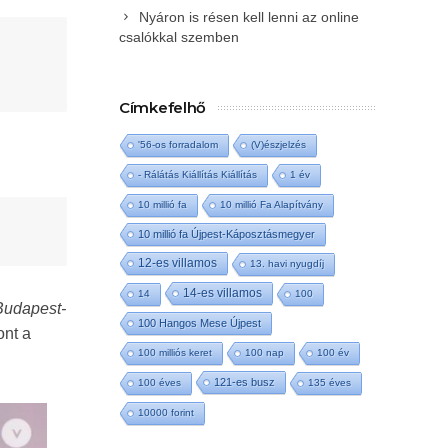
Nyáron is résen kell lenni az online
csalókkal szemben
Címkefelhő
'56-os forradalom
(V)észjelzés
- Rálátás Kiállítás Kiállítás
1 év
10 millió fa
10 millió Fa Alapítvány
10 millió fa Újpest-Káposztásmegyer
12-es villamos
13. havi nyugdíj
14-es villamos
14
100
Budapest-
100 Hangos Mese Újpest
ont a
100 milliós keret
100 nap
100 év
121-es busz
100 éves
135 éves
10000 forint