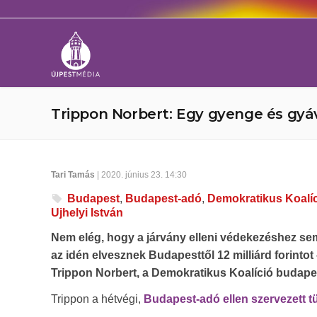
Trippon Norbert: Egy gyenge és gyá
Tari Tamás
| 2020. június 23. 14:30
Budapest
,
Budapest-adó
,
Demokratikus Koalí
Ujhelyi István
Nem elég, hogy a járvány elleni védekezéshez se
az idén elvesznek Budapesttől 12 milliárd forintot
Trippon Norbert, a Demokratikus Koalíció budapes
Trippon a hétvégi,
Budapest-adó ellen szervezett t