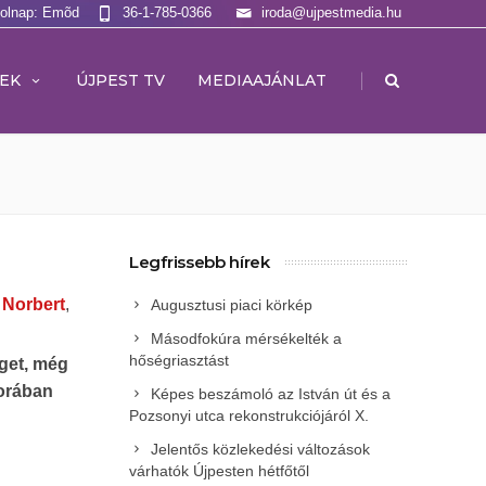
Holnap: Emõd
36-1-785-0366
iroda@ujpestmedia.hu
|
EK
ÚJPEST TV
MEDIAAJÁNLAT
Legfrissebb hírek
 Norbert
,
Augusztusi piaci körkép
Másodfokúra mérsékelték a
hőségriasztást
get, még
orában
Képes beszámoló az István út és a
Pozsonyi utca rekonstrukciójáról X.
Jelentős közlekedési változások
várhatók Újpesten hétfőtől