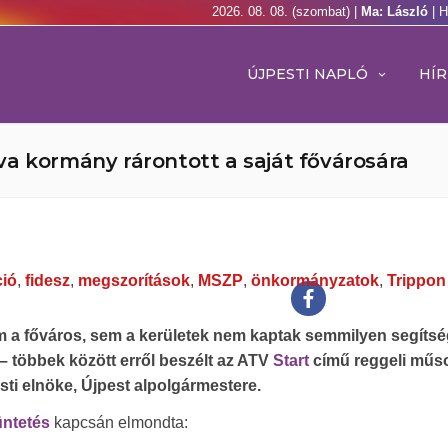
2026. 08. 08. (szombat) |
Ma: László
| 
ÚJPESTI NAPLÓ
HÍR
va kormány rárontott a saját fővárosára
ció
,
fidesz
,
megszorítások
,
MSZP
,
önkormányzatok
,
Trippon
m a főváros, sem a kerületek nem kaptak semmilyen segítsé
 – többek között erről beszélt az ATV
Start
című reggeli műs
ti elnöke, Újpest alpolgármestere.
üntetés
kapcsán elmondta: