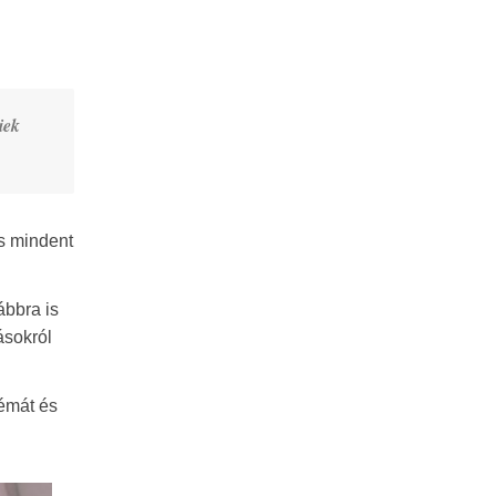
iek
s mindent
ábbra is
ásokról
émát és