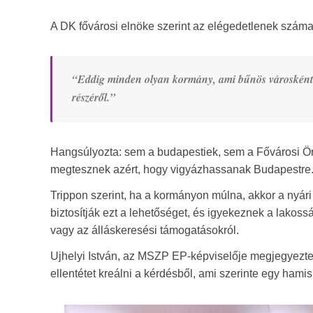
A DK fővárosi elnöke szerint az elégedetlenek száma 
“Eddig minden olyan kormány, ami bűnös városként te
részéről.”
Hangsúlyozta: sem a budapestiek, sem a Fővárosi Ö
megtesznek azért, hogy vigyázhassanak Budapestre
Trippon szerint, ha a kormányon múlna, akkor a nyári 
biztosítják ezt a lehetőséget, és igyekeznek a lakos
vagy az álláskeresési támogatásokról.
Ujhelyi István, az MSZP EP-képviselője megjegyezte
ellentétet kreálni a kérdésből, ami szerinte egy hami