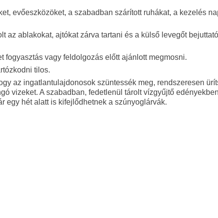
ket, evőeszközöket, a szabadban szárított ruhákat, a kezelés n
t az ablakokat, ajtókat zárva tartani és a külső levegőt bejuttat
.
t fogyasztás vagy feldolgozás előtt ajánlott megmosni.
tózkodni tilos.
 hogy az ingatlantulajdonosok szüntessék meg, rendszeresen ürí
angó vizeket. A szabadban, fedetlenül tárolt vízgyűjtő edényekben
egy hét alatt is kifejlődhetnek a szúnyoglárvák.