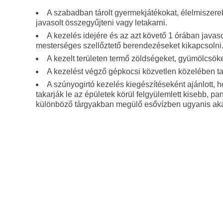
A szabadban tárolt gyermekjátékokat, élelmiszere
javasolt összegyűjteni vagy letakarni.
A kezelés idejére és az azt követő 1 órában javasol
mesterséges szellőztető berendezéseket kikapcsolni
A kezelt területen termő zöldségeket, gyümölcsöke
A kezelést végző gépkocsi közvetlen közelében tar
A szúnyogirtó kezelés kiegészítéseként ajánlott,
takarják le az épületek körül felgyülemlett kisebb, p
különböző tárgyakban megülő esővízben ugyanis akár 