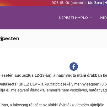
2026. 08. 06. (csütörtök) |
Ma: Berta
| H
ÚJPESTI NAPLÓ
HÍR
Újpesten
ő esetén augusztus 12-13-án), a napnyugta utáni órákban ker
 Deltasect Plus 1,2 ULV – a kijuttatott csekély mennyiségben (0,6
ztítja el, melegvérű állatokra, emberre nem veszélyes, hatóany
rtás, a lakosság részére az alábbi óvintézkedéseket ajánlják: