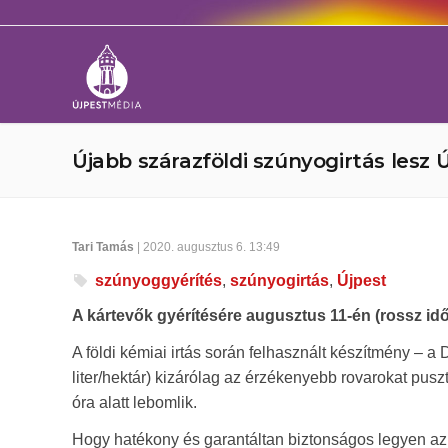
Újabb szárazföldi szúnyogirtás lesz 
Tari Tamás
| 2020. augusztus 6. 13:49
szúnyoggyérítés
,
szúnyogirtás
,
Újpest
A kártevők gyérítésére augusztus 11-én (rossz id
A földi kémiai irtás során felhasznált készítmény – a
liter/hektár) kizárólag az érzékenyebb rovarokat pus
óra alatt lebomlik.
Hogy hatékony és garantáltan biztonságos legyen az i