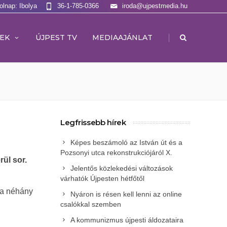
olnap: Ibolya
36-1-785-0366
iroda@ujpestmedia.hu
|
EK
ÚJPEST TV
MEDIAAJÁNLAT
Legfrissebb hírek
Képes beszámoló az István út és a
Pozsonyi utca rekonstrukciójáról X.
ül sor.
Jelentős közlekedési változások
várhatók Újpesten hétfőtől
aga néhány
Nyáron is résen kell lenni az online
csalókkal szemben
A kommunizmus újpesti áldozataira