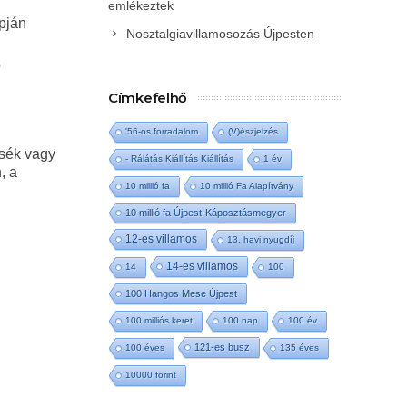
emlékeztek
apján
Nosztalgiavillamosozás Újpesten
ó
Címkefelhő
'56-os forradalom
(V)észjelzés
tsék vagy
- Rálátás Kiállítás Kiállítás
1 év
, a
10 millió fa
10 millió Fa Alapítvány
10 millió fa Újpest-Káposztásmegyer
12-es villamos
13. havi nyugdíj
14-es villamos
14
100
100 Hangos Mese Újpest
100 milliós keret
100 nap
100 év
121-es busz
100 éves
135 éves
10000 forint