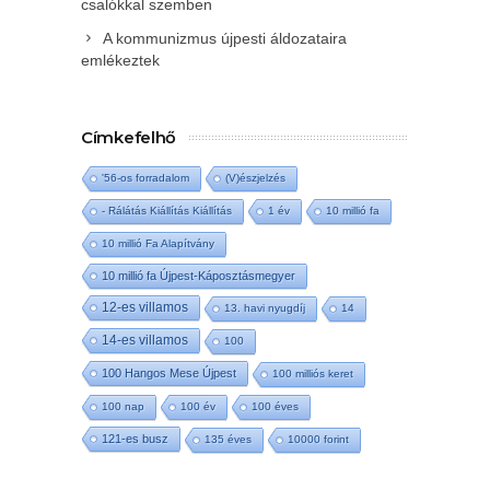
csalókkal szemben
A kommunizmus újpesti áldozataira
emlékeztek
Címkefelhő
'56-os forradalom
(V)észjelzés
- Rálátás Kiállítás Kiállítás
1 év
10 millió fa
10 millió Fa Alapítvány
10 millió fa Újpest-Káposztásmegyer
12-es villamos
13. havi nyugdíj
14
14-es villamos
100
100 Hangos Mese Újpest
100 milliós keret
100 nap
100 év
100 éves
121-es busz
135 éves
10000 forint