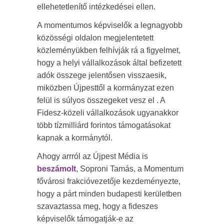
ellehetetlenítő intézkedései ellen.
A momentumos képviselők a legnagyobb
közösségi oldalon megjelentetett
közleményükben felhívják rá a figyelmet,
hogy a helyi vállalkozások által befizetett
adók összege jelentősen visszaesik,
miközben Újpesttől a kormányzat ezen
felül is súlyos összegeket vesz el . A
Fidesz-közeli vállalkozások ugyanakkor
több tízmilliárd forintos támogatásokat
kapnak a kormánytól.
Ahogy arrról az Újpest Média is
beszámolt
, Soproni Tamás, a Momentum
fővárosi frakcióvezetője kezdeményezte,
hogy a párt minden budapesti kerületben
szavaztassa meg, hogy a fideszes
képviselők támogatják-e az