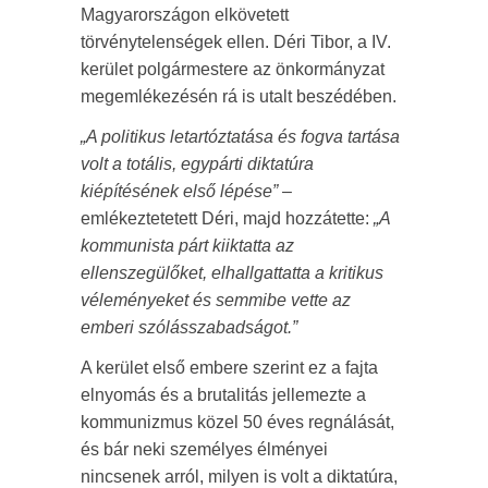
Magyarországon elkövetett
törvénytelenségek ellen. Déri Tibor, a IV.
kerület polgármestere az önkormányzat
megemlékezésén rá is utalt beszédében.
„A politikus letartóztatása és fogva tartása
volt a totális, egypárti diktatúra
kiépítésének első lépése”
–
emlékeztetetett Déri, majd hozzátette:
„A
kommunista párt kiiktatta az
ellenszegülőket, elhallgattatta a kritikus
véleményeket és semmibe vette az
emberi szólásszabadságot.”
A kerület első embere szerint ez a fajta
elnyomás és a brutalitás jellemezte a
kommunizmus közel 50 éves regnálását,
és bár neki személyes élményei
nincsenek arról, milyen is volt a diktatúra,