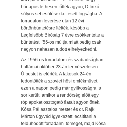
hónapos terhesen lőtték agyon, Dilinkó
súlyos sebesülésekkel esett fogságba. A
forradalom leverése után 12 évi
börtönbüntetésre ítélték, később a
Legfelsőbb Bíróság 7 évre csökkentette a
büntetést. ’56-os múltja miatt pedig csak
nagyon nehezen tudott elhelyezkedni.
Az 1956-os forradalom és szabadságharc
hullámai október 23-án természetesen
Újpestet is elérték. A lakosok 24-én
ledöntötték a szovjet hősi emlékművet,
ezen a napon pedig már gyilkosságra is
sor került, amikor a rendőrség előtt egy
röplapokat osztogató fiatalt agyonlőttek.
Kósa Pál asztalos mester és dr. Rajki
Márton ügyvéd igyekezett lecsitítani a
feldühödött forradalmi tömeget, majd Kósa