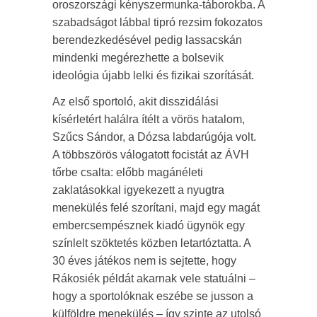
oroszországi kényszermunka-táborokba. A
szabadságot lábbal tipró rezsim fokozatos
berendezkedésével pedig lassacskán
mindenki megérezhette a bolsevik
ideológia újabb lelki és fizikai szorítását.
Az első sportoló, akit disszidálási
kísérletért halálra ítélt a vörös hatalom,
Szűcs Sándor, a Dózsa labdarúgója volt.
A többszörös válogatott focistát az ÁVH
tőrbe csalta: előbb magánéleti
zaklatásokkal igyekezett a nyugtra
menekülés felé szorítani, majd egy magát
embercsempésznek kiadó ügynök egy
színlelt szöktetés közben letartóztatta. A
30 éves játékos nem is sejtette, hogy
Rákosiék példát akarnak vele statuálni –
hogy a sportolóknak eszébe se jusson a
külföldre menekülés – így szinte az utolsó