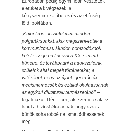
Európában pedig egymillióan vesztették
életüket a kivégzések, a
kényszermunkatáborok és az éhínség
földi poklában.
„Különleges tisztelet illeti minden
polgártársunkat, akik megszenvedték a
kommunizmust. Minden nemzedéknek
kötelessége emlékezni a XX. század
bűneire, és továbbadni a nagyszüleink,
szüleink által megélt történeteket, a
valóságot, hogy az újabb generációk
megismerhessék és ezáltal okulhassanak
az egykori diktatúrák természetéből”
–
fogalmazott Déri Tibor., aki szerint csak ez
lehet a biztosítéka annak, hogy ezek a
bűnök soha többé ne ismétlődhessenek
meg.