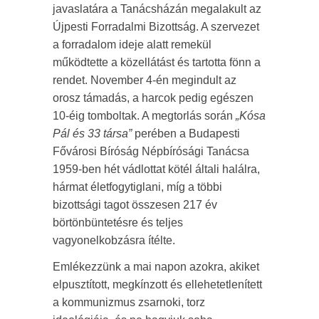
javaslatára a Tanácsházán megalakult az
Újpesti Forradalmi Bizottság. A szervezet
a forradalom ideje alatt remekül
működtette a közellátást és tartotta fönn a
rendet. November 4-én megindult az
orosz támadás, a harcok pedig egészen
10-éig tomboltak. A megtorlás során
„Kósa
Pál és 33 társa”
perében a Budapesti
Fővárosi Bíróság Népbírósági Tanácsa
1959-ben hét vádlottat kötél általi halálra,
hármat életfogytiglani, míg a többi
bizottsági tagot összesen 217 év
börtönbüntetésre és teljes
vagyonelkobzásra ítélte.
Emlékezzünk a mai napon azokra, akiket
elpusztított, megkínzott és ellehetetlenített
a kommunizmus zsarnoki, torz