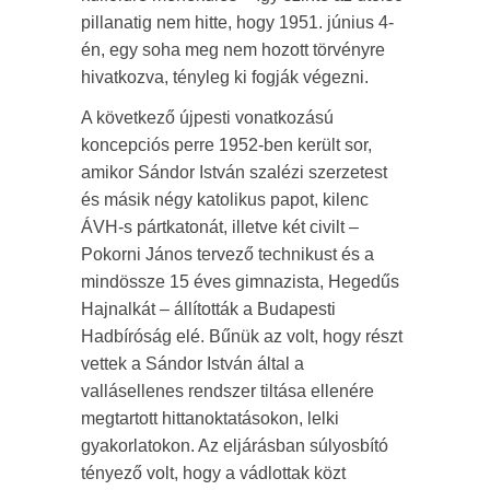
pillanatig nem hitte, hogy 1951. június 4-
én, egy soha meg nem hozott törvényre
hivatkozva, tényleg ki fogják végezni.
A következő újpesti vonatkozású
koncepciós perre 1952-ben került sor,
amikor Sándor István szalézi szerzetest
és másik négy katolikus papot, kilenc
ÁVH-s pártkatonát, illetve két civilt –
Pokorni János tervező technikust és a
mindössze 15 éves gimnazista, Hegedűs
Hajnalkát – állították a Budapesti
Hadbíróság elé. Bűnük az volt, hogy részt
vettek a Sándor István által a
vallásellenes rendszer tiltása ellenére
megtartott hittanoktatásokon, lelki
gyakorlatokon. Az eljárásban súlyosbító
tényező volt, hogy a vádlottak közt