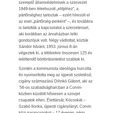
szereplő államvédelmisek a szervezet
1949-ben létrehozott „elitjéhez”, a
pártőrséghez tartoztak – ezért híresült el
az eset „pártőrség-perként” –, és továbbra
is tartották a kapcsolatot a szerzetessel,
aki korábban az árvaházban lelki
gondozójuk volt. Négy vádlottat, köztük
Sándor Istvánt, 1953. június 8-án
végeztek ki, a többiekre összesen 125 év
letöltendő börtönbüntetést szabtak ki.
Szintén a kommunista ideológia hurcolta
és nyomorította meg az újpesti születésű,
cigány származású Dilinkó Gábort, aki az
’56-os szabadságharcban a Corvin-
közben küzdött hősiesen a szovjet
csapatok ellen. Élettársát, Kócoskát –
Szabó Ilonka, újpesti cigánylányt, Corvin
közi parancsnokot – 17 évesen, négy