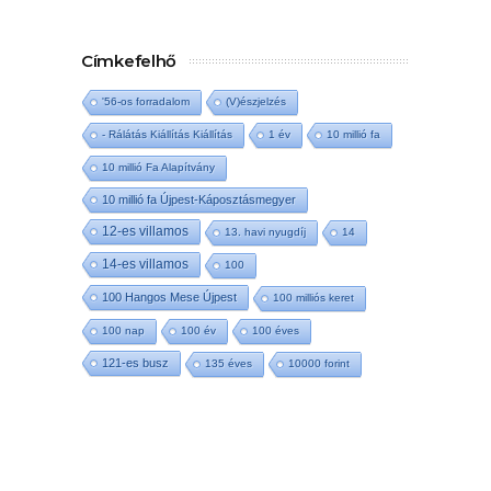
Címkefelhő
'56-os forradalom
(V)észjelzés
- Rálátás Kiállítás Kiállítás
1 év
10 millió fa
10 millió Fa Alapítvány
10 millió fa Újpest-Káposztásmegyer
12-es villamos
13. havi nyugdíj
14
14-es villamos
100
100 Hangos Mese Újpest
100 milliós keret
100 nap
100 év
100 éves
121-es busz
135 éves
10000 forint