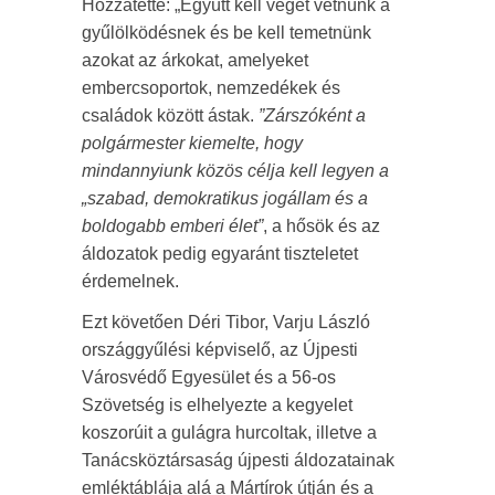
Hozzátette: „Együtt kell véget vetnünk a
gyűlölködésnek és be kell temetnünk
azokat az árkokat, amelyeket
embercsoportok, nemzedékek és
családok között ástak.
”Zárszóként a
polgármester kiemelte, hogy
mindannyiunk közös célja kell legyen a
„szabad, demokratikus jogállam és a
boldogabb emberi élet”
, a hősök és az
áldozatok pedig egyaránt tiszteletet
érdemelnek.
Ezt követően Déri Tibor, Varju László
országgyűlési képviselő, az Újpesti
Városvédő Egyesület és a 56-os
Szövetség is elhelyezte a kegyelet
koszorúit a gulágra hurcoltak, illetve a
Tanácsköztársaság újpesti áldozatainak
emléktáblája alá a Mártírok útján és a