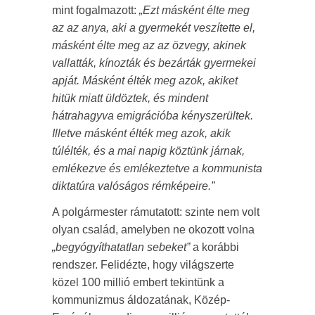
mint fogalmazott:
„Ezt másként élte meg
az az anya, aki a gyermekét veszítette el,
másként élte meg az az özvegy, akinek
vallatták, kínozták és bezárták gyermekei
apját. Másként élték meg azok, akiket
hitük miatt üldöztek, és mindent
hátrahagyva emigrációba kényszerültek.
Illetve másként élték meg azok, akik
túlélték, és a mai napig köztünk járnak,
emlékezve és emlékeztetve a kommunista
diktatúra valóságos rémképeire.”
A polgármester rámutatott: szinte nem volt
olyan család, amelyben ne okozott volna
„begyógyíthatatlan sebeket”
a korábbi
rendszer. Felidézte, hogy világszerte
közel 100 millió embert tekintünk a
kommunizmus áldozatának, Közép-