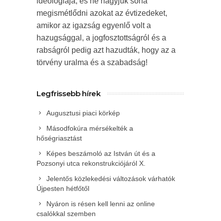
ideológiája, és ne hagyjuk soha
megismétlődni azokat az évtizedeket,
amikor az igazság egyenlő volt a
hazugsággal, a jogfosztottságról és a
rabságról pedig azt hazudták, hogy az a
törvény uralma és a szabadság!
Legfrissebb hírek
Augusztusi piaci körkép
Másodfokúra mérsékelték a
hőségriasztást
Képes beszámoló az István út és a
Pozsonyi utca rekonstrukciójáról X.
Jelentős közlekedési változások várhatók
Újpesten hétfőtől
Nyáron is résen kell lenni az online
csalókkal szemben