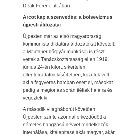
Deák Ferenc utcában.
Arcot kap a szenvedés: a bolsevizmus
újpesti áldozatai
Újpesten már az első magyarországi
kommunista diktatúra áldozatokat követelt:
a Mauthner bőrgyár munkásai is részt
vettek a Tanácsköztársaság ellen 1919.
június 24-én kitört, sikertelen
ellenforradalmi kísérletben, közülük volt,
aki a fegyveres harcban esett el, másokat
pedig a megtorlás során ítéltek halálra és
végeztek ki.
A második világháborút követően
Újpesten szinte azonnal elkezdődött a
németes hangzású névvel rendelkezők
internálása, kitelepítése akár magyar, akár