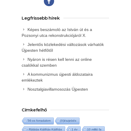
Legfrissebb hírek
Képes beszámoló az István út és a
Pozsonyi utca rekonstrukciójáról X.
Jelentős közlekedési változások várhatók
Újpesten hétfőtől
Nyáron is résen kell lenni az online
csalókkal szemben
A kommunizmus újpesti áldozataira
emlékeztek
Nosztalgiavillamosozás Újpesten
Címkefelhő
'56-os forradalom
(V)észjelzés
- Rálátás Kiállítás Kiállítás
1 év
10 millió fa