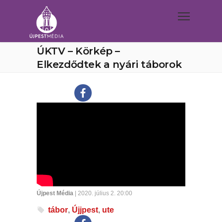
ÚKTV – Körkép –
Elkezdődtek a nyári táborok
Újpest Média
| 2020. július 2. 20:00
tábor
,
Újjpest
,
ute