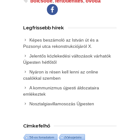
bölcsőde
,
fertőtlenítés
,
óvoda
Legfrissebb hírek
Képes beszámoló az István út és a
Pozsonyi utca rekonstrukciójáról X.
Jelentős közlekedési változások várhatók
Újpesten hétfőtől
Nyáron is résen kell lenni az online
csalókkal szemben
A kommunizmus újpesti áldozataira
emlékeztek
Nosztalgiavillamosozás Újpesten
Címkefelhő
'56-os forradalom
(V)észjelzés