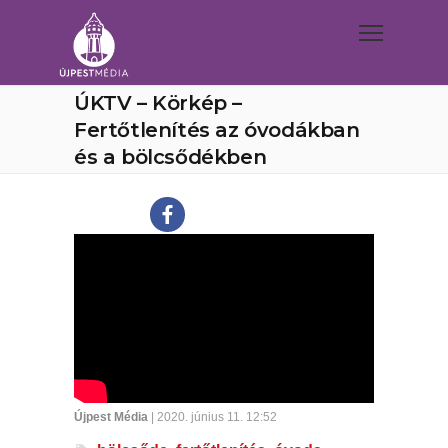
ÚKTV – Körkép –
Fertőtlenítés az óvodákban
és a bölcsődékben
Újpest Média
| 2020. június 11. 12:52