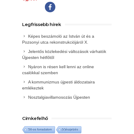
Legfrissebb hírek
Képes beszámoló az István út és a
Pozsonyi utca rekonstrukciójáról X.
Jelentős közlekedési változások várhatók
Újpesten hétfőtől
Nyáron is résen kell lenni az online
csalókkal szemben
A kommunizmus újpesti áldozataira
emlékeztek
Nosztalgiavillamosozás Újpesten
Címkefelhő
'56-os forradalom
(V)észjelzés