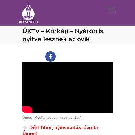
ÚKTV – Körkép – Nyáron is
nyitva lesznek az ovik
Újpest Média
| 2020. május 20. 10:44
Déri Tibor
,
nyitvatartás
,
óvoda
,
Újpest