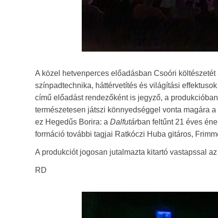
A közel hetvenperces előadásban Csoóri költészetét 
színpadtechnika, háttérvetítés és világítási effektuso
című előadást rendezőként is jegyző, a produkcióban
természetesen játszi könnyedséggel vonta magára a k
ez Hegedűs Borira: a
Dalfutár
ban feltűnt 21 éves én
formáció további tagjai Ratkóczi Huba gitáros, Frimm
A produkciót jogosan jutalmazta kitartó vastapssal az
RD