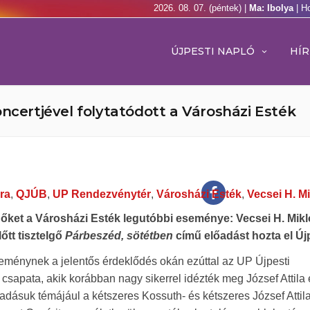
2026. 08. 07. (péntek) |
Ma: Ibolya
| H
ÚJPESTI NAPLÓ
HÍR
ncertjével folytatódott a Városházi Esték
ra
,
QJÚB
,
UP Rendezvénytér
,
Városházi Esték
,
Vecsei H. M
dőket a Városházi Esték legutóbbi eseménye: Vecsei H. Mikl
tt tisztelgő
Párbeszéd, sötétben
című előadást hozta el Új
eménynek a jelentős érdeklődés okán ezúttal az UP Újpesti
csapata, akik korábban nagy sikerrel idézték meg József Attila 
lőadásuk témájául a kétszeres Kossuth- és kétszeres József Attila