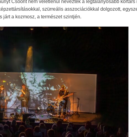
hunyt Csoórit nem véletlenül nevezték a legtalányosabb kortárs
épzettársításokkal, szürreális asszociációkkal dolgozott, egysz
 járt a kozmosz, a természet szintjén.