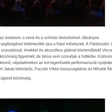
az irodalom, a zene és a színház ötvözésével, látványos
k segítségével értelmezték újra a fiatal művészek. A
Párbeszéd, 
 szavalással, énekkel és akusztikus gitárral közreműködő Vecs
özönség figyelmét, de társai sem szorultak a háttérbe. Különö
ekesnő, népdalénekes az est legerősebb performanszát nyújtotta
el Jakab billentyűs, Paczári Viktor basszusgitáros és Mihalik Á
 újpesti közönség.