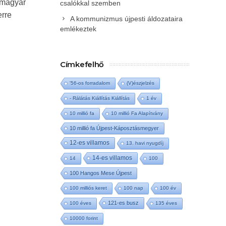
 magyar
csalókkal szemben
erre
A kommunizmus újpesti áldozataira
emlékeztek
Címkefelhő
'56-os forradalom
(V)észjelzés
- Rálátás Kiállítás Kiállítás
1 év
10 millió fa
10 millió Fa Alapítvány
10 millió fa Újpest-Káposztásmegyer
12-es villamos
13. havi nyugdíj
14-es villamos
14
100
100 Hangos Mese Újpest
100 milliós keret
100 nap
100 év
121-es busz
100 éves
135 éves
10000 forint