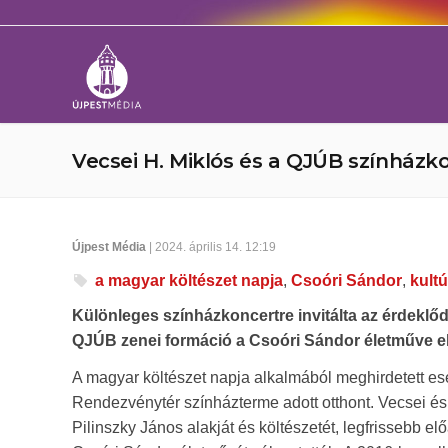
Vecsei H. Miklós és a QJÚB színházko
Újpest Média
| 2024. április 14. 12:19
a magyar költészet napja
,
Csoóri Sándor
,
kultú
Különleges színházkoncertre invitálta az érdeklő
QJÚB zenei formáció a Csoóri Sándor életműve elő
A magyar költészet napja alkalmából meghirdetett es
Rendezvénytér színházterme adott otthont. Vecsei és 
Pilinszky János alakját és költészetét, legfrissebb e