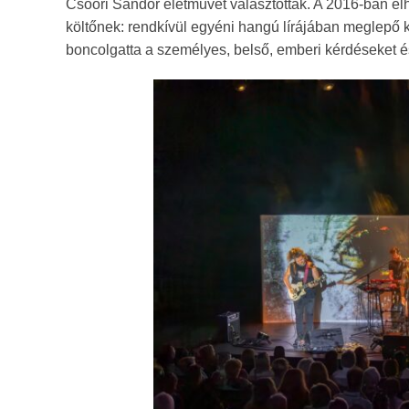
Csoóri Sándor életművét választották. A 2016-ban el
költőnek: rendkívül egyéni hangú lírájában meglepő k
boncolgatta a személyes, belső, emberi kérdéseket és