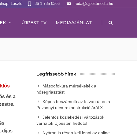
olnap: László
36-1-785-0366
iroda@ujpestmedia.hu
|
EK
ÚJPEST TV
MEDIAAJÁNLAT
Legfrissebb hírek
iklós
Másodfokúra mérsékelték a
hőségriasztást
ós és a
Képes beszámoló az István út és a
pestre.
Pozsonyi utca rekonstrukciójáról X.
Jelentős közlekedési változások
és
várhatók Újpesten hétfőtől
-díjas
Nyáron is résen kell lenni az online