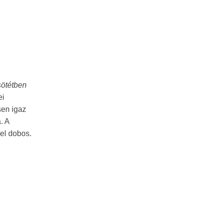
sötétben
ei
sen igaz
. A
bel dobos.