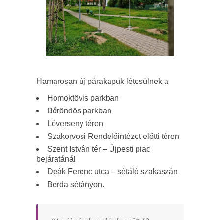
Hamarosan új párakapuk létesülnek a
Homoktövis parkban
Bőröndös parkban
Lóverseny téren
Szakorvosi Rendelőintézet előtti téren
Szent István tér – Újpesti piac
bejáratánál
Deák Ferenc utca – sétáló szakaszán
Berda sétányon.