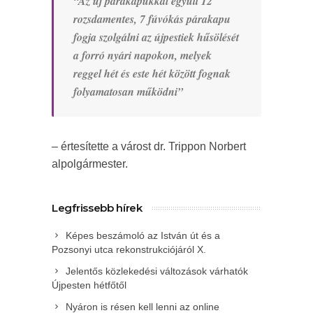
“Az új párakapukkal együtt 12
rozsdamentes, 7 fúvókás párakapu
fogja szolgálni az újpestiek hűsölését
a forró nyári napokon, melyek
reggel hét és este hét között fognak
folyamatosan működni”
– értesítette a várost dr. Trippon Norbert
alpolgármester.
Legfrissebb hírek
Képes beszámoló az István út és a
Pozsonyi utca rekonstrukciójáról X.
Jelentős közlekedési változások várhatók
Újpesten hétfőtől
Nyáron is résen kell lenni az online