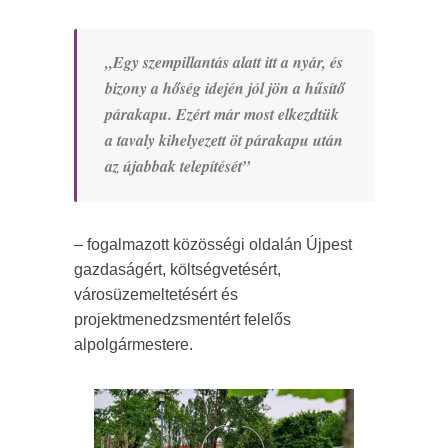
„Egy szempillantás alatt itt a nyár, és
bizony a hőség idején jól jön a hűsítő
párakapu. Ezért már most elkezdtük
a tavaly kihelyezett öt párakapu után
az újabbak telepítését”
– fogalmazott közösségi oldalán Újpest
gazdaságért, költségvetésért,
városüzemeltetésért és
projektmenedzsmentért felelős
alpolgármestere.