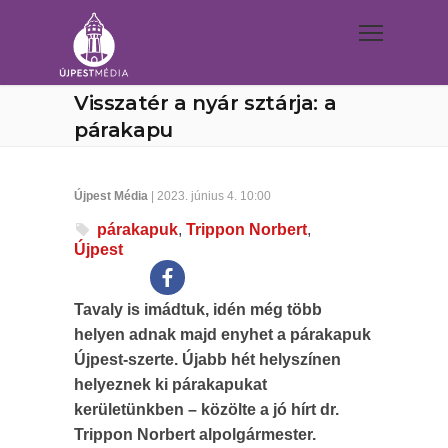
Visszatér a nyár sztárja: a
párakapu
Újpest Média
| 2023. június 4. 10:00
párakapuk
,
Trippon Norbert
,
Újpest
Tavaly is imádtuk, idén még több
helyen adnak majd enyhet a párakapuk
Újpest-szerte. Újabb hét helyszínen
helyeznek ki párakapukat
kerületünkben – közölte a jó hírt dr.
Trippon Norbert alpolgármester.