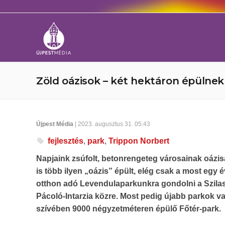
Zöld oázisok – két hektáron épülne
Újpest Média
| 2023. augusztus 31. 05:43
fejlesztés
,
park
,
Trippon Norbert
Napjaink zsúfolt, betonrengeteg városainak oázis
is több ilyen „oázis” épült, elég csak a most egy
otthon adó Levendulaparkunkra gondolni a Szilas
Pácoló-Intarzia közre. Most pedig újabb parkok 
szívében 9000 négyzetméteren épülő Főtér-park.