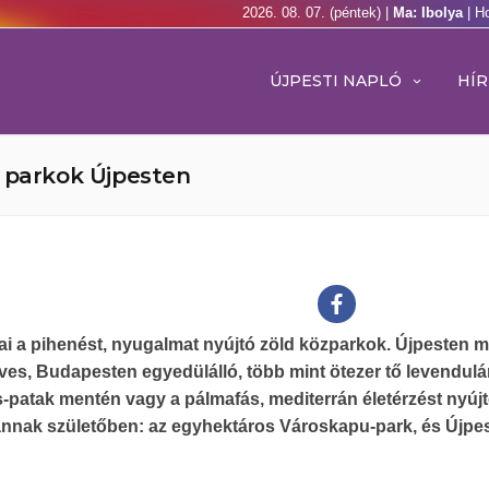
2026. 08. 07. (péntek) |
Ma: Ibolya
| H
ÚJPESTI NAPLÓ
HÍR
k parkok Újpesten
ai a pihenést, nyugalmat nyújtó zöld közparkok. Újpesten m
 éves, Budapesten egyedülálló, több mint ötezer tő levendul
-patak mentén vagy a pálmafás, mediterrán életérzést nyúj
vannak születőben: az egyhektáros Városkapu-park, és Újpe