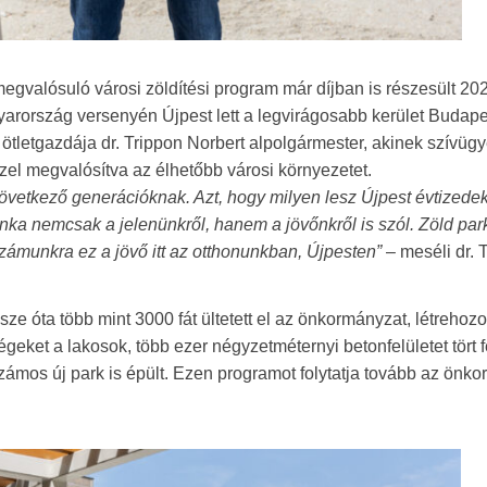
egvalósuló városi zöldítési program már díjban is részesült 20
arország versenyén Újpest lett a legvirágosabb kerület Budape
m ötletgazdája dr. Trippon Norbert alpolgármester, akinek szívügy
 ezzel megvalósítva az élhetőbb városi környezetet.
vetkező generációknak. Azt, hogy milyen lesz Újpest évtizede
nka nemcsak a jelenünkről, hanem a jövőnkről is szól. Zöld par
 számunkra ez a jövő itt az otthonunkban, Újpesten”
– meséli dr. 
ze óta több mint 3000 fát ültetett el az önkormányzat, létrehoz
eket a lakosok, több ezer négyzetméternyi betonfelületet tört f
 számos új park is épült. Ezen programot folytatja tovább az önk