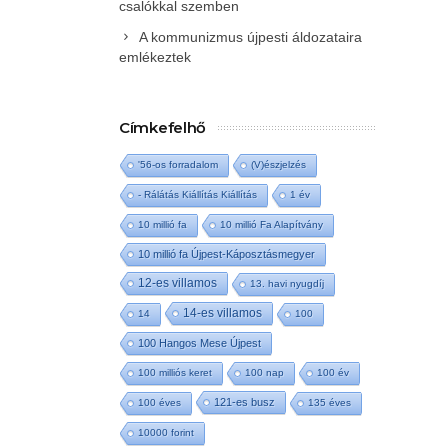
csalókkal szemben
A kommunizmus újpesti áldozataira
emlékeztek
Címkefelhő
'56-os forradalom
(V)észjelzés
- Rálátás Kiállítás Kiállítás
1 év
10 millió fa
10 millió Fa Alapítvány
10 millió fa Újpest-Káposztásmegyer
12-es villamos
13. havi nyugdíj
14-es villamos
14
100
100 Hangos Mese Újpest
100 milliós keret
100 nap
100 év
121-es busz
100 éves
135 éves
10000 forint