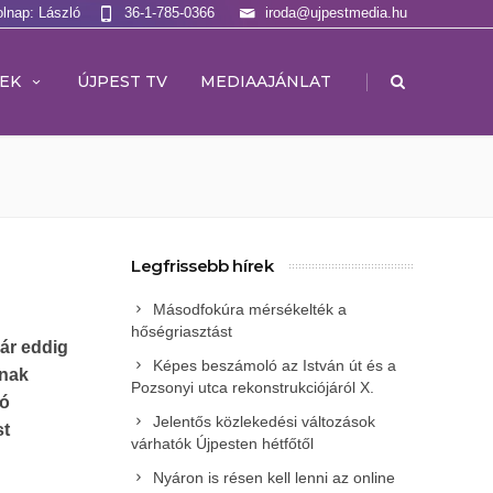
olnap: László
36-1-785-0366
iroda@ujpestmedia.hu
|
EK
ÚJPEST TV
MEDIAAJÁNLAT
Legfrissebb hírek
Másodfokúra mérsékelték a
hőségriasztást
ár eddig
Képes beszámoló az István út és a
ának
Pozsonyi utca rekonstrukciójáról X.
tó
Jelentős közlekedési változások
st
várhatók Újpesten hétfőtől
Nyáron is résen kell lenni az online