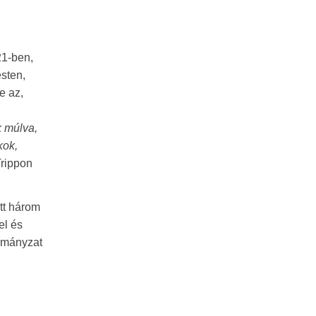
21-ben,
sten,
e az,
k múlva,
kok,
Trippon
ott három
el és
ormányzat