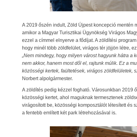
A 2019 őszén indult, Zöld Újpest koncepció mentén m
amikor a Magyar Turisztikai Ügynökség Virágos Magy
ezzel a címmel elnyerve a fődíjat. A zöldítési progra
hogy minél több zöldfelület, virágos tér jöjjön létre,
„Nem mindegy, hogy milyen várost hagyunk hátra a kö
nem akkor, hanem most dől el, rajtunk múlik. Ez a mu
közösségi kertek, faültetések, virágos zöldfelületek,
Norbert alpolgármester.
A zöldítés pedig kézzel fogható. Városunkban 2019 ős
közösségi kertet, ahol maguknak termesztenek zöldség
virágosított be, közösségi komposztálót létesített és
a fentebb említett két park létrehozásával is.