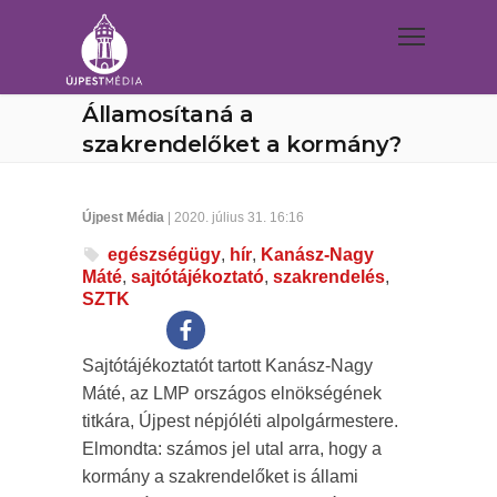
Államosítaná a
szakrendelőket a kormány?
Újpest Média
| 2020. július 31. 16:16
egészségügy
,
hír
,
Kanász-Nagy
Máté
,
sajtótájékoztató
,
szakrendelés
,
SZTK
Sajtótájékoztatót tartott Kanász-Nagy
Máté, az LMP országos elnökségének
titkára, Újpest népjóléti alpolgármestere.
Elmondta: számos jel utal arra, hogy a
kormány a szakrendelőket is állami