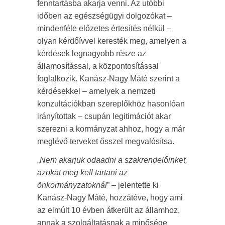
fenntartásba akarja venni. Az utóbbi
időben az egészségügyi dolgozókat –
mindenféle előzetes értesítés nélkül –
olyan kérdőívvel keresték meg, amelyen a
kérdések legnagyobb része az
államosítással, a központosítással
foglalkozik. Kanász-Nagy Máté szerint a
kérdésekkel – amelyek a nemzeti
konzultációkban szereplőkhöz hasonlóan
irányítottak – csupán legitimációt akar
szerezni a kormányzat ahhoz, hogy a már
meglévő terveket ősszel megvalósítsa.
„
Nem akarjuk odaadni a szakrendelőinket,
azokat meg kell tartani az
önkormányzatoknál
” – jelentette ki
Kanász-Nagy Máté, hozzátéve, hogy ami
az elmúlt 10 évben átkerült az államhoz,
annak a szolgáltatásnak a minősége