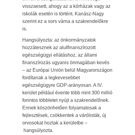
visszaesett, ahogy az a kórházak vagy az
iskolák esetén is történt. Kanász-Nagy
szerint ez a sors várna a szakrendelőkre
is.
Hangsúlyozta: az önkormányzatok
hozzátesznek az alulfinanszírozott
egészségügyi ellátáshoz, az állami
finanszírozás ugyanis önmagában kevés
– az Európai Unión belül Magyarországon
fordítanak a legkevesebbet
egészségügyre GDP-arányosan. A IV.
kerület például évente több mint 300 millió
forintos többletet nyújt a szakrendelőnek.
Ennek köszönhetően folyamatosak a
fejlesztések, csökkentek a várólisták, új
orvosokat hoztak a kerületbe –
hangsúlyozta.