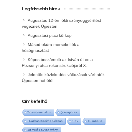
Legfrissebb hírek
Augusztus 12-én földi szúnyoggyérítést
végeznek Újpesten
Augusztusi piaci körkép
Másodfokúra mérsékelték a
hőségriasztást
Képes beszámoló az István út és a
Pozsonyi utca rekonstrukciójáról X.
Jelentős közlekedési változások várhatók
Újpesten hétfőtől
Címkefelhő
'56-os forradalom
(V)észjelzés
- Rálátás Kiállítás Kiállítás
1 év
10 millió fa
10 millió Fa Alapítvány