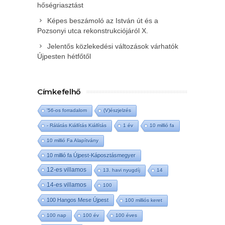
hőségriasztást
Képes beszámoló az István út és a
Pozsonyi utca rekonstrukciójáról X.
Jelentős közlekedési változások várhatók
Újpesten hétfőtől
Címkefelhő
'56-os forradalom
(V)észjelzés
- Rálátás Kiállítás Kiállítás
1 év
10 millió fa
10 millió Fa Alapítvány
10 millió fa Újpest-Káposztásmegyer
12-es villamos
13. havi nyugdíj
14
14-es villamos
100
100 Hangos Mese Újpest
100 milliós keret
100 nap
100 év
100 éves