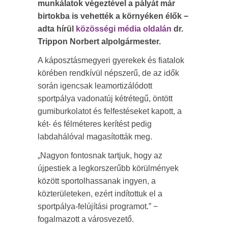
munkálatok végeztével a pályát már
birtokba is vehették a környéken élők −
adta hírül
közösségi média oldalán
dr.
Trippon Norbert alpolgármester.
A káposztásmegyeri gyerekek és fiatalok
körében rendkívül népszerű, de az idők
során igencsak leamortizálódott
sportpálya vadonatúj kétrétegű, öntött
gumiburkolatot és felfestéseket kapott, a
két- és félméteres kerítést pedig
labdahálóval magasították meg.
„Nagyon fontosnak tartjuk, hogy az
újpestiek a legkorszerűbb körülmények
között sportolhassanak ingyen, a
közterületeken, ezért indítottuk el a
sportpálya-felújítási programot.” −
fogalmazott a városvezető.