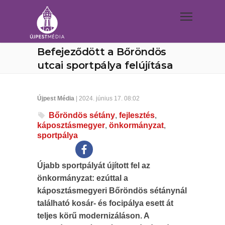
Befejeződött a Bőröndös
utcai sportpálya felújítása
Újpest Média
| 2024. június 17. 08:02
Bőröndös sétány
,
fejlesztés
,
káposztásmegyer
,
önkormányzat
,
sportpálya
Újabb sportpályát újított fel az
önkormányzat: ezúttal a
káposztásmegyeri Bőröndös sétánynál
található kosár- és focipálya esett át
teljes körű modernizáláson. A