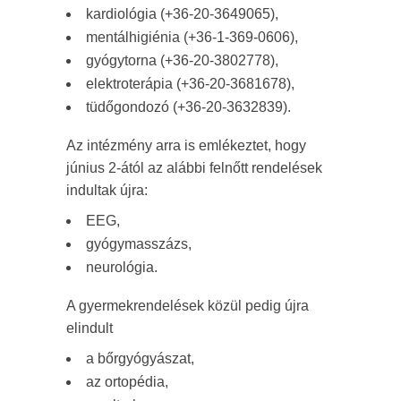
kardiológia (+36-20-3649065),
mentálhigiénia (+36-1-369-0606),
gyógytorna (+36-20-3802778),
elektroterápia (+36-20-3681678),
tüdőgondozó (+36-20-3632839).
Az intézmény arra is emlékeztet, hogy
június 2-ától az alábbi felnőtt rendelések
indultak újra:
EEG,
gyógymasszázs,
neurológia.
A gyermekrendelések közül pedig újra
elindult
a bőrgyógyászat,
az ortopédia,