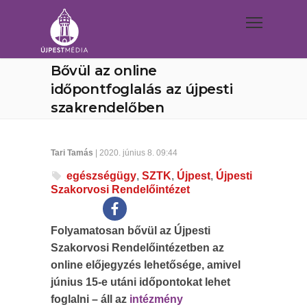
Bővül az online
időpontfoglalás az újpesti
szakrendelőben
Tari Tamás
| 2020. június 8. 09:44
egészségügy
,
SZTK
,
Újpest
,
Újpesti
Szakorvosi Rendelőintézet
Folyamatosan bővül az Újpesti
Szakorvosi Rendelőintézetben az
online előjegyzés lehetősége, amivel
június 15-e utáni időpontokat lehet
foglalni – áll az
intézmény