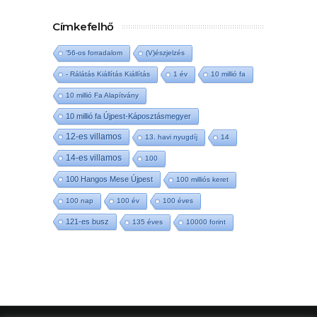
Címkefelhő
'56-os forradalom
(V)észjelzés
- Rálátás Kiállítás Kiállítás
1 év
10 millió fa
10 millió Fa Alapítvány
10 millió fa Újpest-Káposztásmegyer
12-es villamos
13. havi nyugdíj
14
14-es villamos
100
100 Hangos Mese Újpest
100 milliós keret
100 nap
100 év
100 éves
121-es busz
135 éves
10000 forint