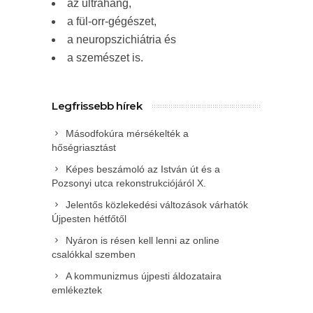
az ultrahang,
a fül-orr-gégészet,
a neuropszichiátria és
a szemészet is.
Legfrissebb hírek
Másodfokúra mérsékelték a
hőségriasztást
Képes beszámoló az István út és a
Pozsonyi utca rekonstrukciójáról X.
Jelentős közlekedési változások várhatók
Újpesten hétfőtől
Nyáron is résen kell lenni az online
csalókkal szemben
A kommunizmus újpesti áldozataira
emlékeztek