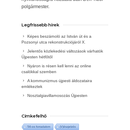
polgármester.
Legfrissebb hírek
Képes beszámoló az István út és a
Pozsonyi utca rekonstrukciójáról X.
Jelentős közlekedési változások várhatók
Újpesten hétfőtől
Nyáron is résen kell lenni az online
csalókkal szemben
A kommunizmus újpesti áldozataira
emlékeztek
Nosztalgiavillamosozás Újpesten
Címkefelhő
'56-os forradalom
(V)észjelzés