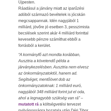
Újpesten.
Ráadásul a járvány miatt az iparűzési
adóból származó bevételek is jócskán
megcsappannak. Idén nagyjából 1
milliárd, jövőre jó esetben 3, pesszimista
becslések szerint akár 4 milliárd forinttal
kevesebb pénzre számíthat ebből a
forrásból a kerület.
“A kormányfő azt mondta korábban,
Ausztria a követendő példa a
járványkezelésben. Ausztria nem elvesz
az önkormányzatoktól, hanem ad.
Segítséget, mentőövet dob az
önkormányzatoknak: 1 milliárd euró,
nagyjából 348 milliárd forint jut el oda,
ahol a legnagyobb szükség van rá”
–
mutatott rá
a költségvetési tervezet
nyilvánosságra hozatala után Déri Tibor