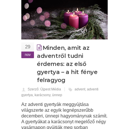
29
Minden, amit az
nov
adventről tudni
érdemes: az első
gyertya – a hit fénye
felragyog
Szerző: Újpest Média
advent
,
adventi
gyertya
,
karácsony
,
ünnep
Az adventi gyertyák meggyújtása
világszerte az egyik legnépszerűbb
decemberi, ünnepi hagyománynak számít.
A gyertyákat a karácsonyt megelőző négy
vasárnapon gyújtják meg sorban