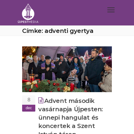
Címke: adventi gyertya
8
Advent második
dec
vasárnapja Újpesten:
ünnepi hangulat és
koncertek a Szent