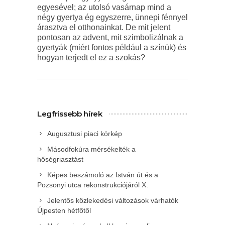
egyesével; az utolsó vasárnap mind a
négy gyertya ég egyszerre, ünnepi fénnyel
árasztva el otthonainkat. De mit jelent
pontosan az advent, mit szimbolizálnak a
gyertyák (miért fontos például a színük) és
hogyan terjedt el ez a szokás?
Legfrissebb hírek
Augusztusi piaci körkép
Másodfokúra mérsékelték a
hőségriasztást
Képes beszámoló az István út és a
Pozsonyi utca rekonstrukciójáról X.
Jelentős közlekedési változások várhatók
Újpesten hétfőtől