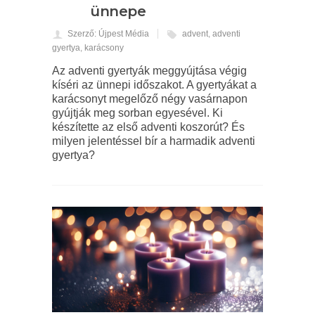
ünnepe
Szerző: Újpest Média
advent
,
adventi
gyertya
,
karácsony
Az adventi gyertyák meggyújtása végig
kíséri az ünnepi időszakot. A gyertyákat a
karácsonyt megelőző négy vasárnapon
gyújtják meg sorban egyesével. Ki
készítette az első adventi koszorút? És
milyen jelentéssel bír a harmadik adventi
gyertya?