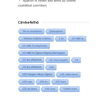
Nyáron is résen kell lenni az online
csalókkal szemben
Címkefelhő
'56-os forradalom
(V)észjelzés
- Rálátás Kiállítás Kiállítás
1 év
10 millió fa
10 millió Fa Alapítvány
10 millió fa Újpest-Káposztásmegyer
12-es villamos
13. havi nyugdíj
14
14-es villamos
100
100 Hangos Mese Újpest
100 milliós keret
100 nap
100 év
100 éves
121-es busz
135 éves
10000 forint