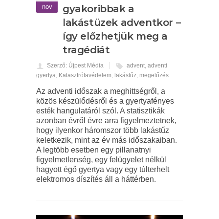
nov
gyakoribbak a
lakástüzek adventkor –
így előzhetjük meg a
tragédiát
Szerző: Újpest Média
advent
,
adventi
gyertya
,
Katasztrófavédelem
,
lakástűz
,
megelőzés
Az adventi időszak a meghittségről, a
közös készülődésről és a gyertyafényes
esték hangulatáról szól. A statisztikák
azonban évről évre arra figyelmeztetnek,
hogy ilyenkor háromszor több lakástűz
keletkezik, mint az év más időszakaiban.
A legtöbb esetben egy pillanatnyi
figyelmetlenség, egy felügyelet nélkül
hagyott égő gyertya vagy egy túlterhelt
elektromos díszítés áll a háttérben.