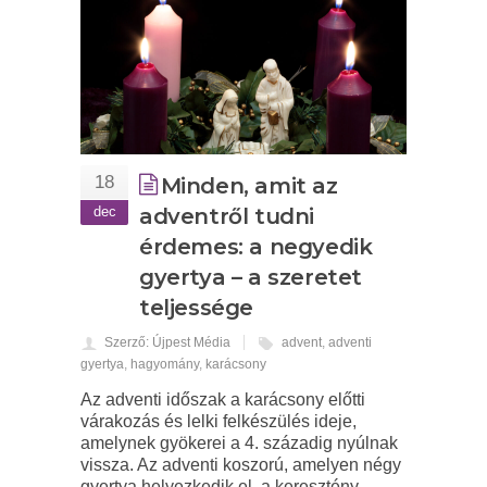
18
Minden, amit az
dec
adventről tudni
érdemes: a negyedik
gyertya – a szeretet
teljessége
Szerző: Újpest Média
advent
,
adventi
gyertya
,
hagyomány
,
karácsony
Az adventi időszak a karácsony előtti
várakozás és lelki felkészülés ideje,
amelynek gyökerei a 4. századig nyúlnak
vissza. Az adventi koszorú, amelyen négy
gyertya helyezkedik el, a keresztény