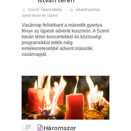
István téren
Szerző: Újpest Média
adventi gyertya
,
Szent István tér
,
Újpest
Vasárnap fellobbant a második gyertya
fénye az újpesti adventi koszorún. A Szent
István téren koncertekkel és közösségi
programokkal tették még
emlékezetesebbé advent második
vasárnapját.
27
Háromszor