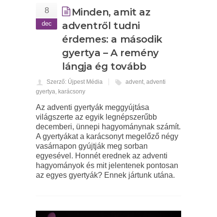
8
Minden, amit az
dec
adventről tudni
érdemes: a második
gyertya – A remény
lángja ég tovább
Szerző: Újpest Média
advent
,
adventi
gyertya
,
karácsony
Az adventi gyertyák meggyújtása
világszerte az egyik legnépszerűbb
decemberi, ünnepi hagyománynak számít.
A gyertyákat a karácsonyt megelőző négy
vasárnapon gyújtják meg sorban
egyesével. Honnét erednek az adventi
hagyományok és mit jelentenek pontosan
az egyes gyertyák? Ennek jártunk utána.