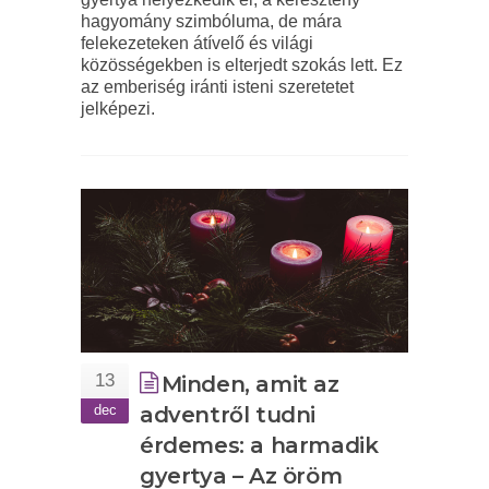
hagyomány szimbóluma, de mára
felekezeteken átívelő és világi
közösségekben is elterjedt szokás lett. Ez
az emberiség iránti isteni szeretetet
jelképezi.
13
Minden, amit az
dec
adventről tudni
érdemes: a harmadik
gyertya – Az öröm