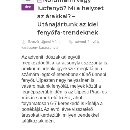
Nordmann vagy
dec
lucfenyő? Mi a helyzet
az árakkal? –
Utánajártunk az idei
fenyőfa-trendeknek
Szerző: Újpest Média
advent
,
fenyőfa
,
karácsony
,
karácsonyfa
Az adventi időszakkal együtt
megkezdődött a karácsonyfák szezonja is,
amikor mindenki igyekszik megtalálni a
számára legtökéletesebbnek tűnő ünnepi
fenyőt. Újpesten négy helyszínen is
vásárolhatunk fenyőfát, melyek közül a
legnépszerűbb idén is az Újpesti Piac- és
Vásárcsarnok előtti rész, ahol
folyamatosan 6-7 kereskedő is kínálja a
portékáját. Az évről évre visszatérő
árusokat kérdeztük, milyen trendekkel
találkoztak idén.