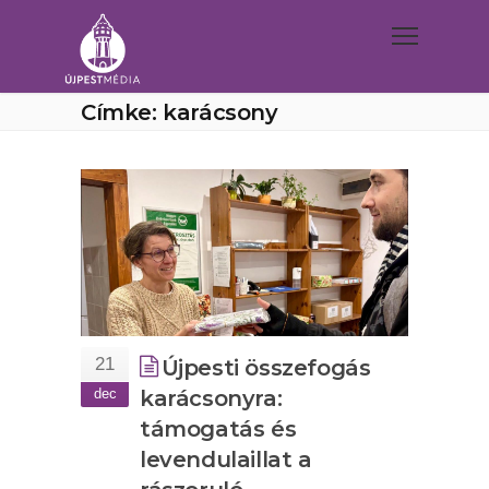
Címke: karácsony
21
Újpesti összefogás
dec
karácsonyra:
támogatás és
levendulaillat a