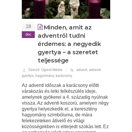
18
Minden, amit az
dec
adventről tudni
érdemes: a negyedik
gyertya – a szeretet
teljessége
Szerző: Újpest Média
advent
,
adventi
gyertya
,
hagyomány
,
karácsony
Az adventi időszak a karácsony előtti
várakozás és lelki felkészülés ideje,
amelynek gyökerei a 4. századig nyúlnak
vissza. Az adventi koszorú, amelyen négy
gyertya helyezkedik el, a keresztény
hagyomány szimbóluma, de mára
felekezeteken átívelő és világi
közösségekben is elterjedt szokás lett. Ez