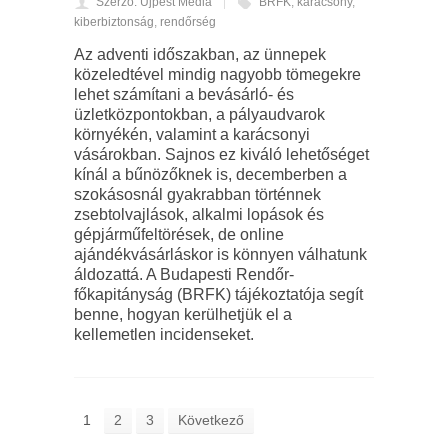
Szerző: Újpest Média
BRFK
,
karácsony
,
kiberbiztonság
,
rendőrség
Az adventi időszakban, az ünnepek
közeledtével mindig nagyobb tömegekre
lehet számítani a bevásárló- és
üzletközpontokban, a pályaudvarok
környékén, valamint a karácsonyi
vásárokban. Sajnos ez kiváló lehetőséget
kínál a bűnözőknek is, decemberben a
szokásosnál gyakrabban történnek
zsebtolvajlások, alkalmi lopások és
gépjárműfeltörések, de online
ajándékvásárláskor is könnyen válhatunk
áldozattá. A Budapesti Rendőr-
főkapitányság (BRFK) tájékoztatója segít
benne, hogyan kerülhetjük el a
kellemetlen incidenseket.
1
2
3
Következő