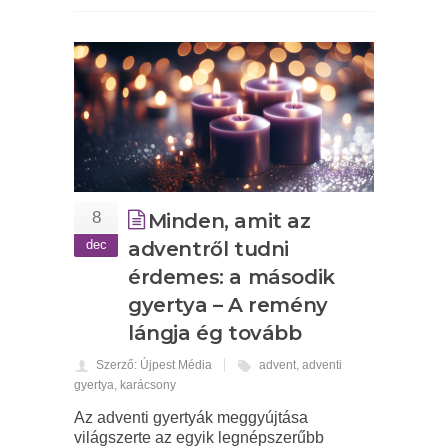
8
Minden, amit az
dec
adventről tudni
érdemes: a második
gyertya – A remény
lángja ég tovább
Szerző: Újpest Média
advent
,
adventi
gyertya
,
karácsony
Az adventi gyertyák meggyújtása
világszerte az egyik legnépszerűbb