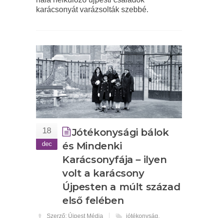
karácsonyát varázsolták szebbé.
18
Jótékonysági bálok
dec
és Mindenki
Karácsonyfája – ilyen
volt a karácsony
Újpesten a múlt század
első felében
Szerző: Újpest Média
jótékonyság
,