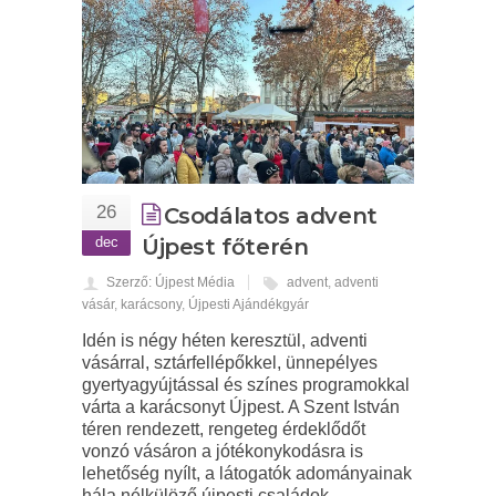
26
Csodálatos advent
dec
Újpest főterén
Szerző: Újpest Média
advent
,
adventi
vásár
,
karácsony
,
Újpesti Ajándékgyár
Idén is négy héten keresztül, adventi
vásárral, sztárfellépőkkel, ünnepélyes
gyertyagyújtással és színes programokkal
várta a karácsonyt Újpest. A Szent István
téren rendezett, rengeteg érdeklődőt
vonzó vásáron a jótékonykodásra is
lehetőség nyílt, a látogatók adományainak
hála nélkülöző újpesti családok