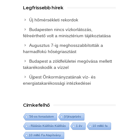
Legfrissebb hírek
Új hőmérsékleti rekordok
Budapesten nincs vízkorlátozás,
félreérthető volt a minisztérium tájékoztatása
Augusztus 7-ig meghosszabbították a
harmadfokú hőségriasztást
Budapest a zöldfelületei megóvása mellett
takarékoskodik a vízzel
Újpest Önkormányzatának víz- és
energiatakarékossági intézkedései
Címkefelhő
'56-os forradalom
(V)észjelzés
- Rálátás Kiállítás Kiállítás
1 év
10 millió fa
10 millió Fa Alapítvány