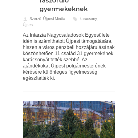
rászoruló
gyermekeknek
Szerző: Újpest Média
karácsony
,
Újpest
Az Intarzia Nagycsaládosok Egyesülete
idén is számíthatott Újpest támogatására,
hiszen a város pénzbeli hozzájárulásának
köszönhetően 11 család 31 gyermekének
karácsonyát tették szebbé. Az
ajándékokat Újpest polgármesterének
kérésére különleges figyelmesség
egészítették ki.