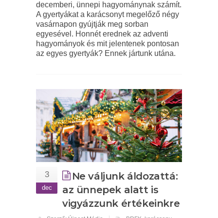
decemberi, ünnepi hagyománynak számít.
A gyertyákat a karácsonyt megelőző négy
vasárnapon gyújtják meg sorban
egyesével. Honnét erednek az adventi
hagyományok és mit jelentenek pontosan
az egyes gyertyák? Ennek jártunk utána.
3
Ne váljunk áldozattá:
dec
az ünnepek alatt is
vigyázzunk értékeinkre