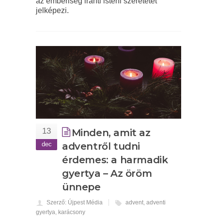
az emberiség iránti isteni szeretetet
jelképezi.
13
Minden, amit az
dec
adventről tudni
érdemes: a harmadik
gyertya – Az öröm
ünnepe
Szerző: Újpest Média
advent
,
adventi
gyertya
,
karácsony