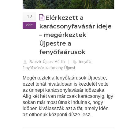
12
Elérkezett a
dec
karácsonyfavásár ideje
– megérkeztek
Újpestre a
fenyőfaárusok
Szerző: Újpest Média
fenyőfa
,
fenyőfavásár
,
karácsony
,
Újpest
Megérkeztek a fenyőfaárusok Újpestre,
ezzel tehát hivatalosan is kezdetét vette
az ünnepi karácsonyfavásár időszaka.
Alig két hét van már csak karácsonyig, így
sokan már most útnak indulnak, hogy
időben kiválasszák azt a fát, amely idén
az otthonuk központi dísze lesz.