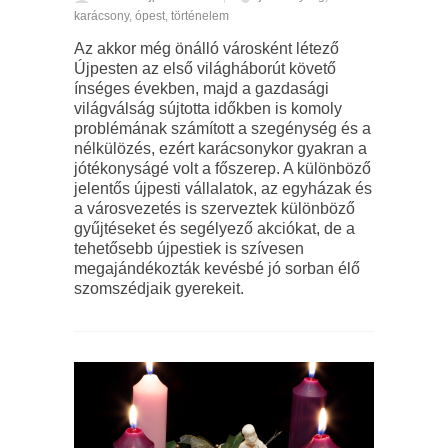
karácsony
,
ópest
,
történelem
Az akkor még önálló városként létező
Újpesten az első világháborút követő
ínséges években, majd a gazdasági
világválság sújtotta időkben is komoly
problémának számított a szegénység és a
nélkülözés, ezért karácsonykor gyakran a
jótékonyságé volt a főszerep. A különböző
jelentős újpesti vállalatok, az egyházak és
a városvezetés is szerveztek különböző
gyűjtéseket és segélyező akciókat, de a
tehetősebb újpestiek is szívesen
megajándékozták kevésbé jó sorban élő
szomszédjaik gyerekeit.