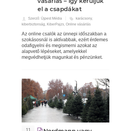
vásárlás – így kerüljük
el a csapdákat
Szerző: Újpest Média
karácsony
,
kiberbiztonság
,
KiberPajzs
,
Online vásárlás
Az online csalók az ünnepi időszakban a
szokásosnál is aktívabbak, ezért érdemes
odafigyelni és megismerni azokat az
alapvető lépéseket, amelyekkel
megvédhetjük magunkat és pénzünket.
11