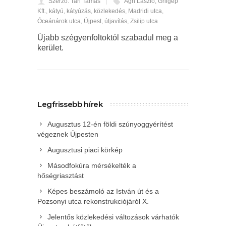
Szerző: Tari Tamás
Ágh László
,
Grilgép
Kft.
,
kátyú
,
kátyúzás
,
közlekedés
,
Madridi utca
,
Óceánárok utca
,
Újpest
,
útjavítás
,
Zsilip utca
Újabb szégyenfoltoktól szabadul meg a
kerület.
Legfrissebb hírek
Augusztus 12-én földi szúnyoggyérítést
végeznek Újpesten
Augusztusi piaci körkép
Másodfokúra mérsékelték a
hőségriasztást
Képes beszámoló az István út és a
Pozsonyi utca rekonstrukciójáról X.
Jelentős közlekedési változások várhatók