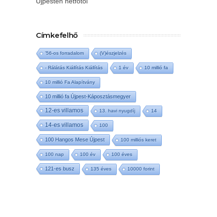
Újpesten hétfőtől
Címkefelhő
'56-os forradalom
(V)észjelzés
- Rálátás Kiállítás Kiállítás
1 év
10 millió fa
10 millió Fa Alapítvány
10 millió fa Újpest-Káposztásmegyer
12-es villamos
13. havi nyugdíj
14
14-es villamos
100
100 Hangos Mese Újpest
100 milliós keret
100 nap
100 év
100 éves
121-es busz
135 éves
10000 forint