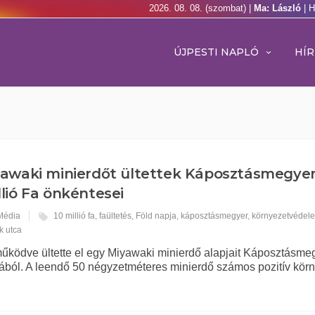
2026. 08. 08. (szombat) |
Ma: László
| 
ÚJPESTI NAPLÓ
HÍR
awaki minierdőt ültettek Káposztásmegye
llió Fa önkéntesei
 Média
10 millió fa
,
faültetés
,
Föld napja
,
káposztásmegyer
,
környezetvédel
k utca
tműködve ültette el egy Miyawaki minierdő alapjait Káposztásme
ból. A leendő 50 négyzetméteres minierdő számos pozitív körn