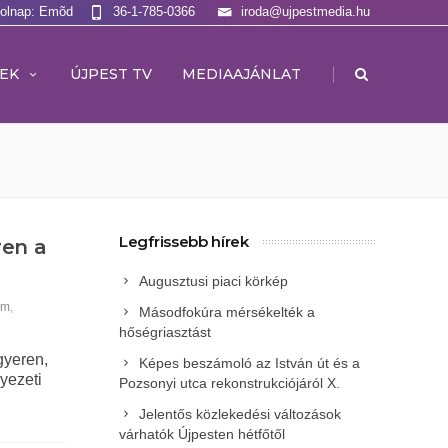
Holnap: Emõd
36-1-785-0366
iroda@ujpestmedia.hu
|
EK
ÚJPEST TV
MEDIAAJÁNLAT
Legfrissebb hírek
ren a
Augusztusi piaci körkép
em
,
Másodfokúra mérsékelték a
hőségriasztást
gyeren,
Képes beszámoló az István út és a
yezeti
Pozsonyi utca rekonstrukciójáról X.
Jelentős közlekedési változások
várhatók Újpesten hétfőtől