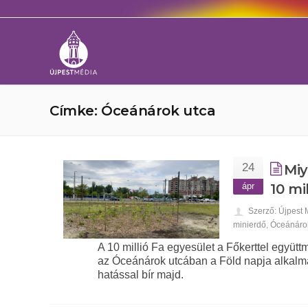
Címke: Óceánárok utca
24
Miy
ápr
10 mi
Szerző: Újpest
minierdő
,
Óceánáro
A 10 millió Fa egyesület a Főkerttel együt
az Óceánárok utcában a Föld napja alkalmá
hatással bír majd.