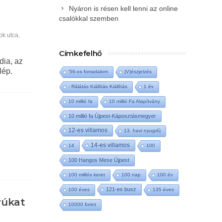
Nyáron is résen kell lenni az online
csalókkal szemben
ok utca
,
Címkefelhő
dia, az
lép.
'56-os forradalom
(V)észjelzés
- Rálátás Kiállítás Kiállítás
1 év
10 millió fa
10 millió Fa Alapítvány
10 millió fa Újpest-Káposztásmegyer
12-es villamos
13. havi nyugdíj
14-es villamos
14
100
100 Hangos Mese Újpest
100 milliós keret
100 nap
100 év
121-es busz
100 éves
135 éves
yúkat
10000 forint