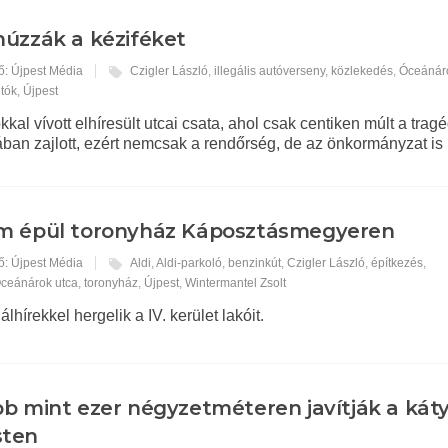
úzzák a kéziféket
ő: Újpest Média
Czigler László
,
illegális autóverseny
,
közlekedés
,
Óceánár
tók
,
Újpest
kkal vívott elhíresült utcai csata, ahol csak centiken múlt a tragé
ban zajlott, ezért nemcsak a rendőrség, de az önkormányzat is 
m épül toronyház Káposztásmegyeren
ő: Újpest Média
Aldi
,
Aldi-parkoló
,
benzinkút
,
Czigler László
,
építkezés
,
ceánárok utca
,
toronyház
,
Újpest
,
Wintermantel Zsolt
hírekkel hergelik a IV. kerület lakóit.
b mint ezer négyzetméteren javítják a kát
sten