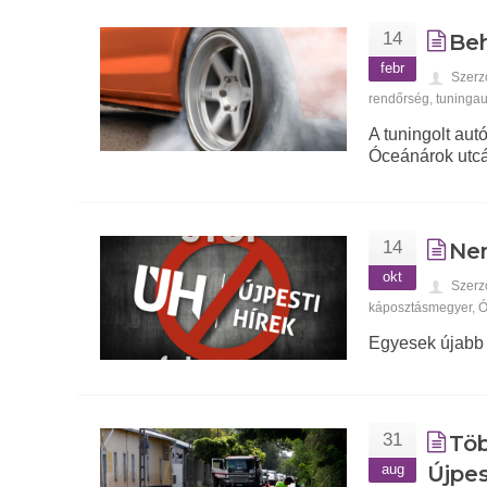
14
Beh
febr
Szerz
rendőrség
,
tuningau
A tuningolt autó
Óceánárok utcá
14
Ne
okt
Szerz
káposztásmegyer
,
Ó
Egyesek újabb ál
31
Töb
aug
Újpe