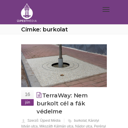
Címke: burkolat
16
TerraWay: Nem
jún
burkolt cél a fák
védelme
Szerző: Újpest Média
burkolat
,
Károlyi
István utca
,
Mikszáth Kálmán utca
,
Nádor utca
,
Perényi