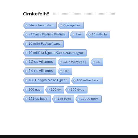
Címkefelhő
'56-os forradalom
(V)észjelzés
- Rálátás Kiállítás Kiállítás
1 év
10 millió fa
10 millió Fa Alapítvány
10 millió fa Újpest-Káposztásmegyer
12-es villamos
13. havi nyugdíj
14
14-es villamos
100
100 Hangos Mese Újpest
100 milliós keret
100 nap
100 év
100 éves
121-es busz
135 éves
10000 forint