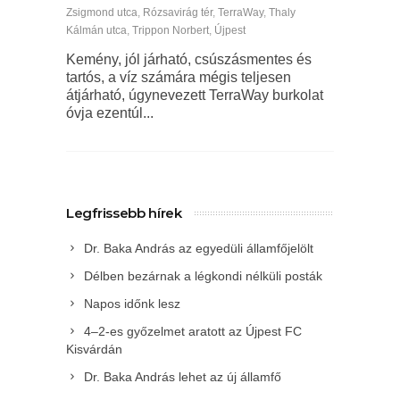
Zsigmond utca
,
Rózsavirág tér
,
TerraWay
,
Thaly
Kálmán utca
,
Trippon Norbert
,
Újpest
Kemény, jól járható, csúszásmentes és
tartós, a víz számára mégis teljesen
átjárható, úgynevezett TerraWay burkolat
óvja ezentúl...
Legfrissebb hírek
Dr. Baka András az egyedüli államfőjelölt
Délben bezárnak a légkondi nélküli posták
Napos időnk lesz
4–2-es győzelmet aratott az Újpest FC
Kisvárdán
Dr. Baka András lehet az új államfő