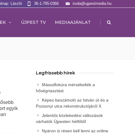
olnap: László
36-1-785-0366
iroda@ujpestmedia.hu
|
EK
ÚJPEST TV
MEDIAAJÁNLAT
Legfrissebb hírek
Másodfokúra mérsékelték a
hőségriasztást
m
Képes beszámoló az István út és a
ntősebb
Pozsonyi utca rekonstrukciójáról X.
ort egyik
ban
Jelentős közlekedési változások
várhatók Újpesten hétfőtől
Nyáron is résen kell lenni az online