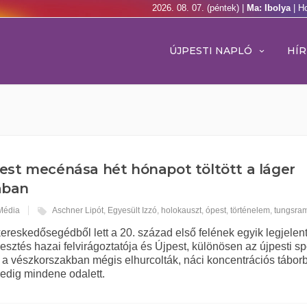
2026. 08. 07. (péntek) |
Ma: Ibolya
| H
ÚJPESTI NAPLÓ
HÍR
est mecénása hét hónapot töltött a láger
ában
 Média
Aschner Lipót
,
Egyesült Izzó
,
holokauszt
,
ópest
,
történelem
,
tungsra
kereskedősegédből lett a 20. század első felének egyik legjele
esztés hazai felvirágoztatója és Újpest, különösen az újpesti sp
a vészkorszakban mégis elhurcolták, náci koncentrációs tábor
edig mindene odalett.