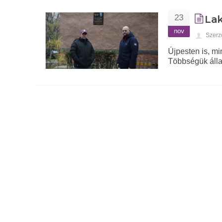
23
Lak
nov
Szerz
Újpesten is, mi
Többségük álla