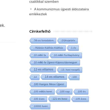
csalókkal szemben
A kommunizmus újpesti áldozataira
emlékeztek
ek.
Címkefelhő
'56-os forradalom
(V)észjelzés
- Rálátás Kiállítás Kiállítás
1 év
10 millió fa
10 millió Fa Alapítvány
10 millió fa Újpest-Káposztásmegyer
12-es villamos
13. havi nyugdíj
14-es villamos
14
100
100 Hangos Mese Újpest
100 milliós keret
100 nap
100 év
121-es busz
100 éves
135 éves
10000 forint