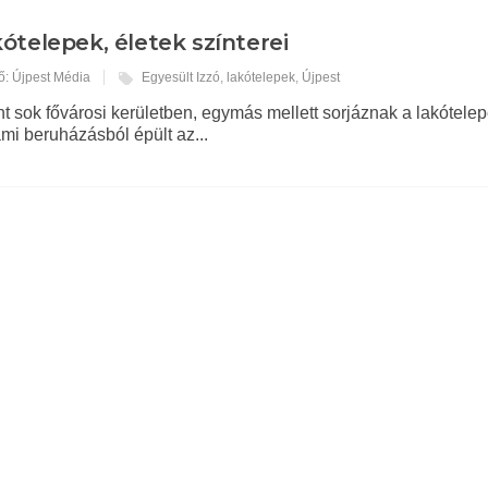
ótelepek, életek színterei
ő: Újpest Média
Egyesült Izzó
,
lakótelepek
,
Újpest
nt sok fővárosi kerületben, egymás mellett sorjáznak a lakótelep
mi beruházásból épült az...