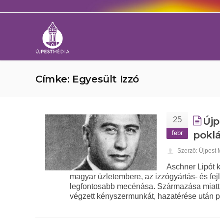
Címke: Egyesült Izzó
25
Újp
febr
pokl
Szerző: Újpest
Aschner Lipót 
magyar üzletembere, az izzógyártás- és fejl
legfontosabb mecénása. Származása miatt 
végzett kényszermunkát, hazatérése után p