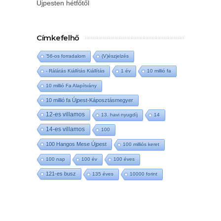
Újpesten hétfőtől
Címkefelhő
'56-os forradalom
(V)észjelzés
- Rálátás Kiállítás Kiállítás
1 év
10 millió fa
10 millió Fa Alapítvány
10 millió fa Újpest-Káposztásmegyer
12-es villamos
13. havi nyugdíj
14
14-es villamos
100
100 Hangos Mese Újpest
100 milliós keret
100 nap
100 év
100 éves
121-es busz
135 éves
10000 forint