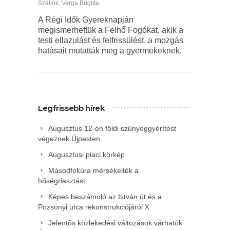
Szállók
,
Varga Brigitta
A Régi Idők Gyereknapján
megismerhettük a Felhő Fogókat, akik a
testi ellazulást és felfrissülést, a mozgás
hatásait mutatták meg a gyermekeknek.
Legfrissebb hírek
Augusztus 12-én földi szúnyoggyérítést
végeznek Újpesten
Augusztusi piaci körkép
Másodfokúra mérsékelték a
hőségriasztást
Képes beszámoló az István út és a
Pozsonyi utca rekonstrukciójáról X.
Jelentős közlekedési változások várhatók