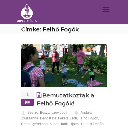
Címke: Felhő Fogók
1
Bemutatkoztak a
jún
Felhő Fogók!
Szerző: Beszterczey Judit
Andula
Zsuzsanna
,
Bedő Kata
,
Fekete Zsófi
,
Felhő Fogók
,
Retro Gyereknap
,
Simon Judit
,
Újpest
,
Újpesti Felhőn