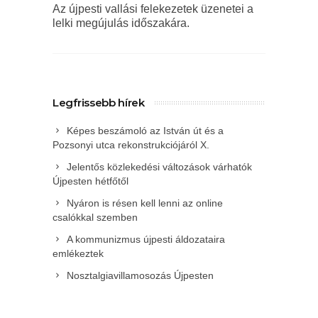
Az újpesti vallási felekezetek üzenetei a
lelki megújulás időszakára.
Legfrissebb hírek
Képes beszámoló az István út és a
Pozsonyi utca rekonstrukciójáról X.
Jelentős közlekedési változások várhatók
Újpesten hétfőtől
Nyáron is résen kell lenni az online
csalókkal szemben
A kommunizmus újpesti áldozataira
emlékeztek
Nosztalgiavillamosozás Újpesten