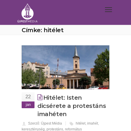
Címke: hitélet
22
Hitélet: Isten
jan
dicsérete a protestáns
imahéten
Szerző: Újpest Média
hitélet
,
imahét
,
kereszténység
,
protestáns
,
református