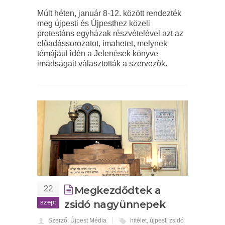
Múlt héten, január 8-12. között rendezték
meg újpesti és Újpesthez közeli
protestáns egyházak részvételével azt az
előadássorozatot, imahetet, melynek
témájául idén a Jelenések könyve
imádságait választották a szervezők.
22
Megkezdődtek a
szept
zsidó nagyünnepek
Szerző: Újpest Média
hitélet
,
újpesti zsidó