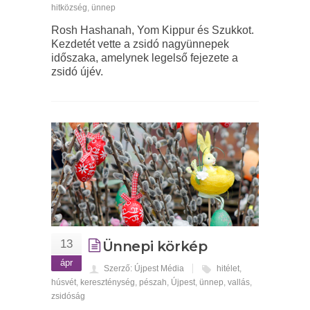
hitközség
,
ünnep
Rosh Hashanah, Yom Kippur és Szukkot.
Kezdetét vette a zsidó nagyünnepek
időszaka, amelynek legelső fejezete a
zsidó újév.
13
Ünnepi körkép
ápr
Szerző: Újpest Média
hitélet
,
húsvét
,
kereszténység
,
pészah
,
Újpest
,
ünnep
,
vallás
,
zsidóság