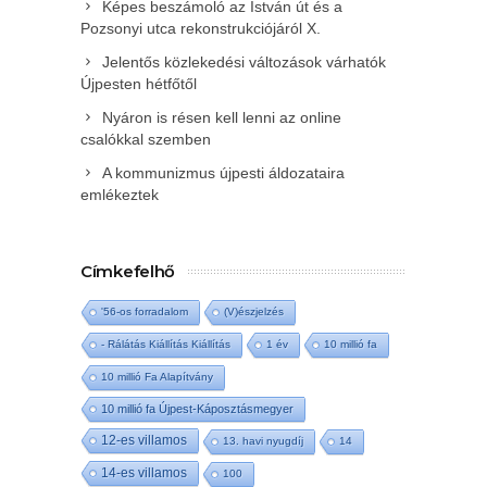
Képes beszámoló az István út és a
Pozsonyi utca rekonstrukciójáról X.
Jelentős közlekedési változások várhatók
Újpesten hétfőtől
Nyáron is résen kell lenni az online
csalókkal szemben
A kommunizmus újpesti áldozataira
emlékeztek
Címkefelhő
'56-os forradalom
(V)észjelzés
- Rálátás Kiállítás Kiállítás
1 év
10 millió fa
10 millió Fa Alapítvány
10 millió fa Újpest-Káposztásmegyer
12-es villamos
13. havi nyugdíj
14
14-es villamos
100