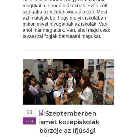
magukat a leendő diákoknak. Ezt a célt
szolgálja az iskolahívogató akció. Most
azt mutatjuk be, hogy melyik iskolában
mikor, mivel hívogatnak az iskolák. Van,
ahol már megtették. Van, ahol majd csak
tavasszal fogják bemutatni magukat.
28
Szeptemberben
aug
ismét középiskolák
börzéje az Ifjúsági