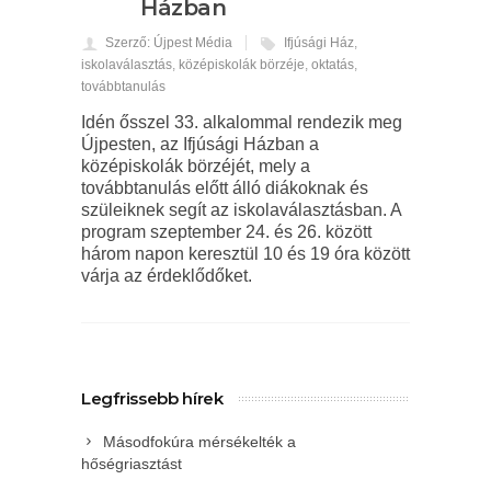
Házban
Szerző: Újpest Média
Ifjúsági Ház
,
iskolaválasztás
,
középiskolák börzéje
,
oktatás
,
továbbtanulás
Idén ősszel 33. alkalommal rendezik meg
Újpesten, az Ifjúsági Házban a
középiskolák börzéjét, mely a
továbbtanulás előtt álló diákoknak és
szüleiknek segít az iskolaválasztásban. A
program szeptember 24. és 26. között
három napon keresztül 10 és 19 óra között
várja az érdeklődőket.
Legfrissebb hírek
Másodfokúra mérsékelték a
hőségriasztást