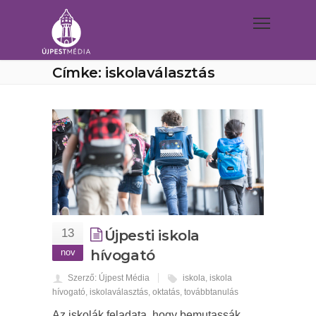
Címke: iskolaválasztás
13
Újpesti iskola
nov
hívogató
Szerző: Újpest Média
iskola
,
iskola
hívogató
,
iskolaválasztás
,
oktatás
,
továbbtanulás
Az iskolák feladata, hogy bemutassák