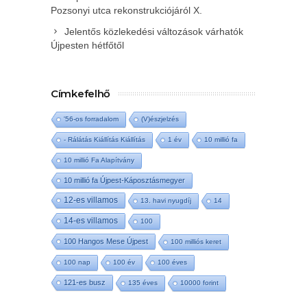
Pozsonyi utca rekonstrukciójáról X.
Jelentős közlekedési változások várhatók
Újpesten hétfőtől
Címkefelhő
'56-os forradalom
(V)észjelzés
- Rálátás Kiállítás Kiállítás
1 év
10 millió fa
10 millió Fa Alapítvány
10 millió fa Újpest-Káposztásmegyer
12-es villamos
13. havi nyugdíj
14
14-es villamos
100
100 Hangos Mese Újpest
100 milliós keret
100 nap
100 év
100 éves
121-es busz
135 éves
10000 forint