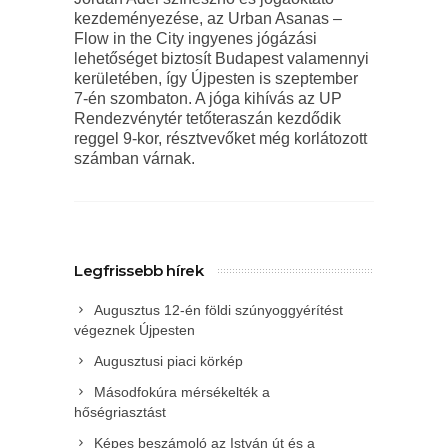
kezdeményezése, az Urban Asanas –
Flow in the City ingyenes jógázási
lehetőséget biztosít Budapest valamennyi
kerületében, így Újpesten is szeptember
7-én szombaton. A jóga kihívás az UP
Rendezvénytér tetőteraszán kezdődik
reggel 9-kor, résztvevőket még korlátozott
számban várnak.
Legfrissebb hírek
Augusztus 12-én földi szúnyoggyérítést
végeznek Újpesten
Augusztusi piaci körkép
Másodfokúra mérsékelték a
hőségriasztást
Képes beszámoló az István út és a