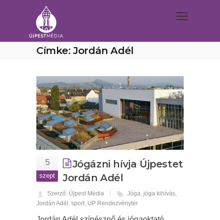
Címke: Jordán Adél
5
Jógázni hívja Újpestet
szept
Jordán Adél
Szerző: Újpest Média
Jóga
,
jóga kihívás
,
Jordán Adél
,
sport
,
UP Rendezvénytér
Jordán Adél színésznő és jógaoktató