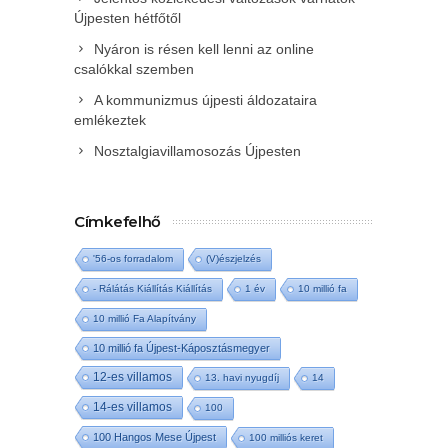
Újpesten hétfőtől
Nyáron is résen kell lenni az online
csalókkal szemben
A kommunizmus újpesti áldozataira
emlékeztek
Nosztalgiavillamosozás Újpesten
Címkefelhő
'56-os forradalom
(V)észjelzés
- Rálátás Kiállítás Kiállítás
1 év
10 millió fa
10 millió Fa Alapítvány
10 millió fa Újpest-Káposztásmegyer
12-es villamos
13. havi nyugdíj
14
14-es villamos
100
100 Hangos Mese Újpest
100 milliós keret