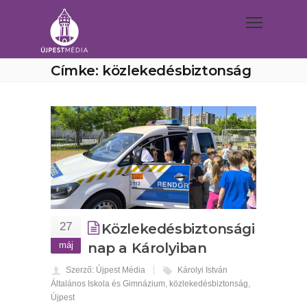
Címke: közlekedésbiztonság
27
Közlekedésbiztonsági
máj
nap a Károlyiban
Szerző: Újpest Média
Károlyi István
Általános Iskola és Gimnázium
,
közlekedésbiztonság
,
Újpest