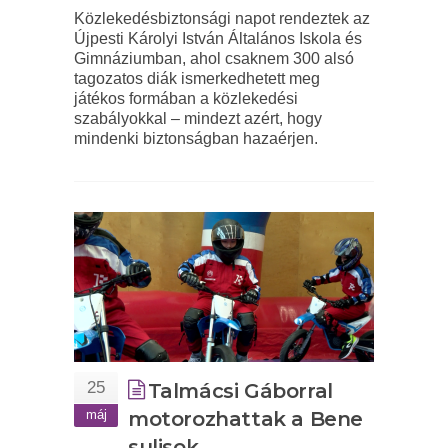
Közlekedésbiztonsági napot rendeztek az
Újpesti Károlyi István Általános Iskola és
Gimnáziumban, ahol csaknem 300 alsó
tagozatos diák ismerkedhetett meg
játékos formában a közlekedési
szabályokkal – mindezt azért, hogy
mindenki biztonságban hazaérjen.
25
Talmácsi Gáborral
máj
motorozhattak a Bene
sulisok