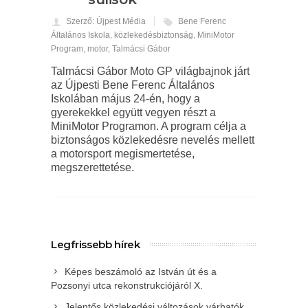
Szerző: Újpest Média
Bene Ferenc
Általános Iskola
,
közlekedésbiztonság
,
MiniMotor
Program
,
motor
,
Talmácsi Gábor
Talmácsi Gábor Moto GP világbajnok járt
az Újpesti Bene Ferenc Általános
Iskolában május 24-én, hogy a
gyerekekkel együtt vegyen részt a
MiniMotor Programon. A program célja a
biztonságos közlekedésre nevelés mellett
a motorsport megismertetése,
megszerettetése.
Legfrissebb hírek
Képes beszámoló az István út és a
Pozsonyi utca rekonstrukciójáról X.
Jelentős közlekedési változások várhatók