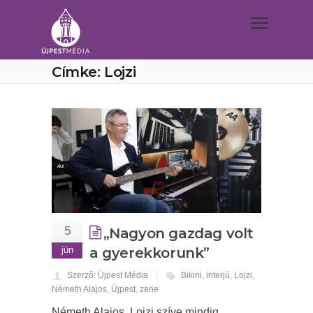
Címke: Lojzi
5
„Nagyon gazdag volt
jún
a gyerekkorunk”
Szerző: Újpest Média
Bikini
,
interjú
,
Lojzi
,
Németh Alajos
,
Újpest
,
zene
Németh Alajos, Lojzi szíve mindig