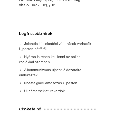
visszahúz a négybe.
Legfrissebb hírek
Jelentős közlekedési változások várhatók
Újpesten hétfőtől
Nyáron is résen kell lenni az online
csalókkal szemben
A kommunizmus újpesti áldozataira
emlékeztek
Nosztalgiavillamosozás Újpesten
Új hőmérsékleti rekordok
Címkefelhő