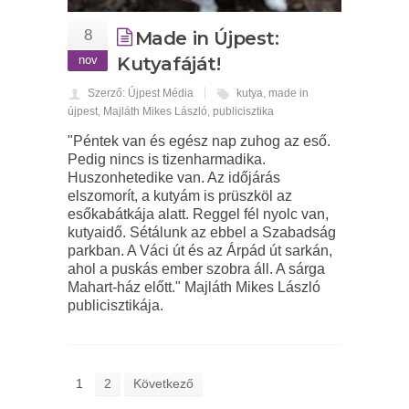
8
Made in Újpest:
nov
Kutyafáját!
Szerző: Újpest Média
kutya
,
made in
újpest
,
Majláth Mikes László
,
publicisztika
"Péntek van és egész nap zuhog az eső.
Pedig nincs is tizenharmadika.
Huszonhetedike van. Az időjárás
elszomorít, a kutyám is prüszköl az
esőkabátkája alatt. Reggel fél nyolc van,
kutyaidő. Sétálunk az ebbel a Szabadság
parkban. A Váci út és az Árpád út sarkán,
ahol a puskás ember szobra áll. A sárga
Mahart-ház előtt." Majláth Mikes László
publicisztikája.
1
2
Következő