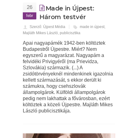
26
Made in Újpest:
febr
Három testvér
Szerző: Újpest Média
made in újpest
,
Majláth Mikes László
,
publicisztika
Apai nagyapámék 1942-ben költöztek
Budapestről Újpestre. Miért? Nem
egyszerű a magyarázat. Nagyapám a
felvidéki Privigyéről (ma Prievidza,
Szlovákia) származik. (...) A
zsidótörvényeknél mindenkinek igazolnia
kellett származását, s ekkor derült ki
számukra, hogy csehszlovák
állampolgárok. Külföldi állampolgárok
pedig nem lakhattak a fővárosban, ezért
költöztek a közeli Újpestre. Majláth Mikes
László publicisztikája.