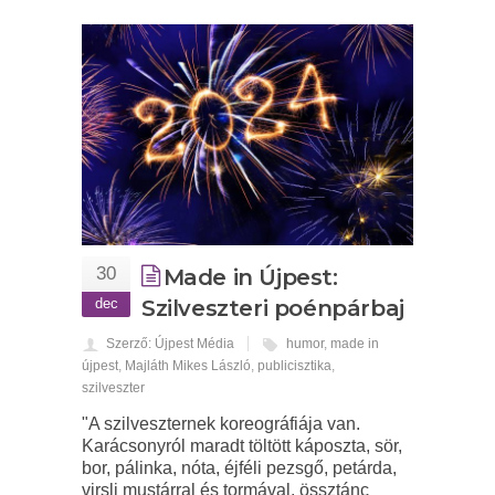
30
Made in Újpest:
dec
Szilveszteri poénpárbaj
Szerző: Újpest Média
humor
,
made in
újpest
,
Majláth Mikes László
,
publicisztika
,
szilveszter
"A szilveszternek koreográfiája van.
Karácsonyról maradt töltött káposzta, sör,
bor, pálinka, nóta, éjféli pezsgő, petárda,
virsli mustárral és tormával, össztánc