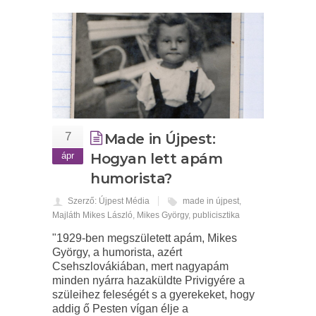
7
Made in Újpest:
ápr
Hogyan lett apám
humorista?
Szerző: Újpest Média
made in újpest
,
Majláth Mikes László
,
Mikes György
,
publicisztika
"1929-ben megszületett apám, Mikes
György, a humorista, azért
Csehszlovákiában, mert nagyapám
minden nyárra hazaküldte Privigyére a
szüleihez feleségét s a gyerekeket, hogy
addig ő Pesten vígan élje a