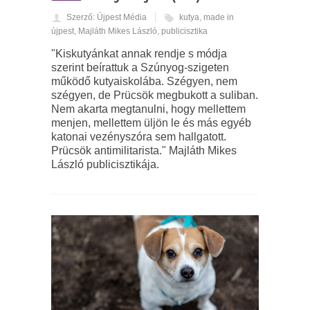
Szerző: Újpest Média
kutya
,
made in
újpest
,
Majláth Mikes László
,
publicisztika
"Kiskutyánkat annak rendje s módja
szerint beírattuk a Szúnyog-szigeten
működő kutyaiskolába. Szégyen, nem
szégyen, de Prücsök megbukott a suliban.
Nem akarta megtanulni, hogy mellettem
menjen, mellettem üljön le és más egyéb
katonai vezényszóra sem hallgatott.
Prücsök antimilitarista." Majláth Mikes
László publicisztikája.