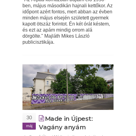
ben, május másodikán hajnali kettőkor. Az
időpont azért fontos, mert abban az évben
minden május elsején született gyermek
kapott ötszáz forintot. Én két órát késtem,
és ezt az apám mindig orrom alá
dörgölte." Majláth Mikes László
publicisztikája.
30
Made in Újpest:
máj
Vagány anyám