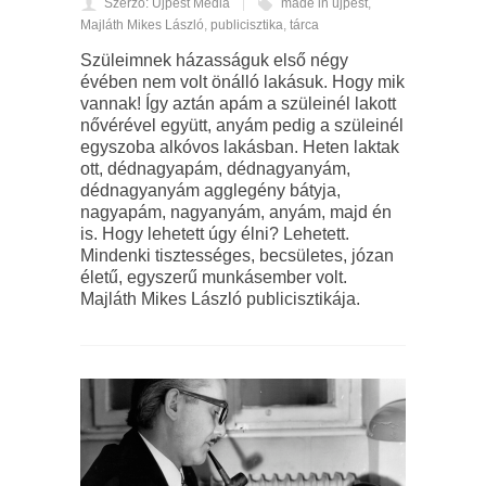
Szerző: Újpest Média
made in újpest
,
Majláth Mikes László
,
publicisztika
,
tárca
Szüleimnek házasságuk első négy
évében nem volt önálló lakásuk. Hogy mik
vannak! Így aztán apám a szüleinél lakott
nővérével együtt, anyám pedig a szüleinél
egyszoba alkóvos lakásban. Heten laktak
ott, dédnagyapám, dédnagyanyám,
dédnagyanyám agglegény bátyja,
nagyapám, nagyanyám, anyám, majd én
is. Hogy lehetett úgy élni? Lehetett.
Mindenki tisztességes, becsületes, józan
életű, egyszerű munkásember volt.
Majláth Mikes László publicisztikája.