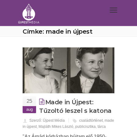
Címke: made in újpest
25
Made in Újpest:
aug
Tűzoltó leszel s katona
Szerző: Újpest Média
családtörténet
,
made
in újpest
,
Majláth Mikes László
,
publicisztika
,
tárca
"Az Árpád kórházban bújtam elő 1950-