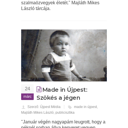
szalmaözvegyek életét." Majláth Mikes
László tárcája.
24
Made in Újpest:
márc
Szökés a jégen
Szerző: Újpest Média
made in újpest
,
Majláth Mikes László
,
publicisztika
"Január végén nagyapám leugrott, hogy a
péknél sorban állva kenyeret vegyen.