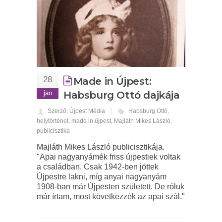
28
Made in Újpest:
jan
Habsburg Ottó dajkája
Szerző: Újpest Média
Habsburg Ottó
,
helytörténet
,
made in újpest
,
Majláth Mikes László
,
publicisztika
Majláth Mikes László publicisztikája.
"Apai nagyanyámék friss újpestiek voltak
a családban. Csak 1942-ben jöttek
Újpestre lakni, míg anyai nagyanyám
1908-ban már Újpesten született. De róluk
már írtam, most következzék az apai szál."