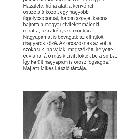
Hazafelé, hóna alatt a kenyérrel,
összetalálkozott egy nagyobb
fogolycsoporttal, három szovjet katona
hajtotta a magyar civileket málenkij
robotra, azaz kényszermunkára.
Nagyapámat is bevágták az elhajtott
magyarok közé. Az oroszoknak az volt a
szokásuk, ha valaki megszökött, helyette
egy arra járó másik civilt löktek be a sorba.
Így került nagyapám is orosz fogságba."
Majláth Mikes László tárcája.