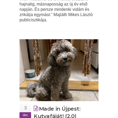
hajnalig, másnaposság az új év első
napján. És persze mindenki vidám és
zrikálja egymást." Majláth Mikes László
publicisztikája.
3
Made in Újpest:
dec
Kutyafáját! (2.0)