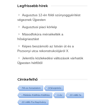
Legfrissebb hírek
Augusztus 12-én földi szúnyoggyérítést
végeznek Újpesten
Augusztusi piaci körkép
Másodfokúra mérsékelték a
hőségriasztást
Képes beszámoló az István út és a
Pozsonyi utca rekonstrukciójáról X.
Jelentős közlekedési változások várhatók
Újpesten hétfőtől
Címkefelhő
'56-os forradalom
(V)észjelzés
- Rálátás Kiállítás Kiállítás
1 év
10 millió fa
10 millió Fa Alapítvány