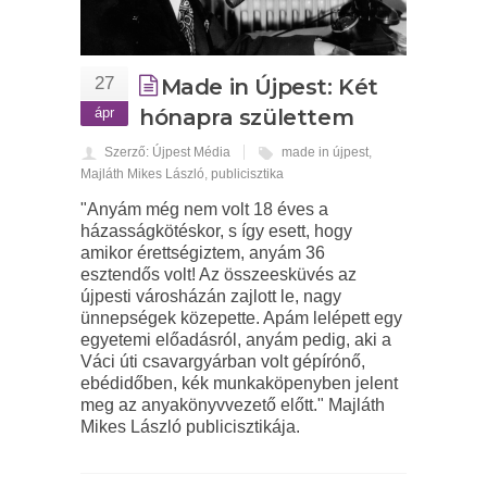
27
Made in Újpest: Két
ápr
hónapra születtem
Szerző: Újpest Média
made in újpest
,
Majláth Mikes László
,
publicisztika
"Anyám még nem volt 18 éves a
házasságkötéskor, s így esett, hogy
amikor érettségiztem, anyám 36
esztendős volt! Az összeesküvés az
újpesti városházán zajlott le, nagy
ünnepségek közepette. Apám lelépett egy
egyetemi előadásról, anyám pedig, aki a
Váci úti csavargyárban volt gépírónő,
ebédidőben, kék munkaköpenyben jelent
meg az anyakönyvvezető előtt." Majláth
Mikes László publicisztikája.