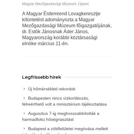
Magyar Mezőgazdasági Múzeum
,
Újpest
A Magyar Érdemrend Lovagkeresztje
kitüntetést adományozta a Magyar
Mezőgazdasági Múzeum főigazgatójának,
dr. Estók Jánosnak Áder János,
Magyarország korábbi köztársasági
elnöke március 11-én.
Legfrissebb hírek
Új hőmérsékleti rekordok
Budapesten nincs vízkorlátozás,
félreérthető volt a minisztérium tájékoztatása
Augusztus 7-ig meghosszabbították a
harmadfokú hőségriasztást
Budapest a zöldfelületei megóvása mellett