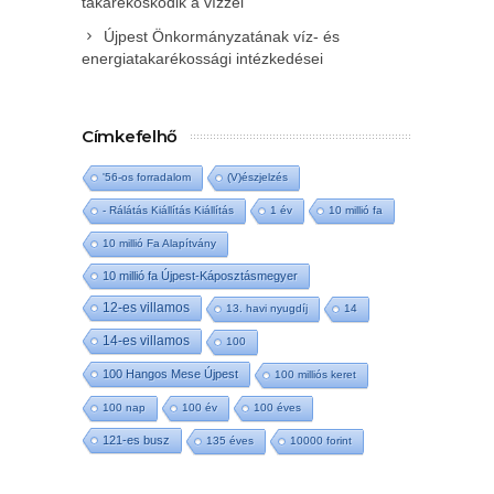
takarékoskodik a vízzel
Újpest Önkormányzatának víz- és
energiatakarékossági intézkedései
Címkefelhő
'56-os forradalom
(V)észjelzés
- Rálátás Kiállítás Kiállítás
1 év
10 millió fa
10 millió Fa Alapítvány
10 millió fa Újpest-Káposztásmegyer
12-es villamos
13. havi nyugdíj
14
14-es villamos
100
100 Hangos Mese Újpest
100 milliós keret
100 nap
100 év
100 éves
121-es busz
135 éves
10000 forint