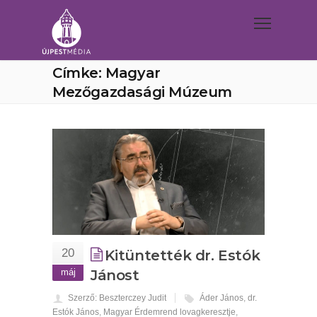
Címke: Magyar
Mezőgazdasági Múzeum
20
Kitüntették dr. Estók
máj
Jánost
Szerző: Beszterczey Judit
Áder János
,
dr.
Estók János
,
Magyar Érdemrend lovagkeresztje
,