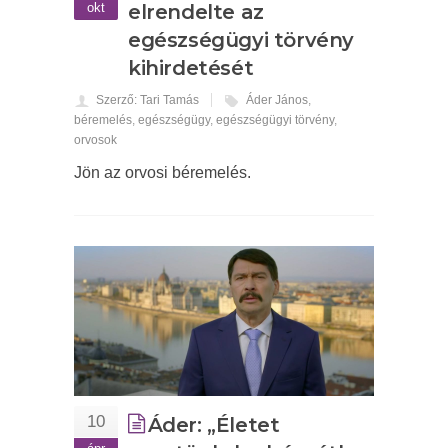
okt
elrendelte az
egészségügyi törvény
kihirdetését
Szerző: Tari Tamás
Áder János
,
béremelés
,
egészségügy
,
egészségügyi törvény
,
orvosok
Jön az orvosi béremelés.
10
Áder: „Életet