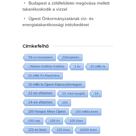
Budapest a zöldfelületei megóvása mellett
takarékoskodik a vízzel
Újpest Önkormányzatának víz- és
energiatakarékossági intézkedései
Címkefelhő
'56-os forradalom
(V)észjelzés
- Rálátás Kiállítás Kiállítás
1 év
10 millió fa
10 millió Fa Alapítvány
10 millió fa Újpest-Káposztásmegyer
12-es villamos
13. havi nyugdíj
14
14-es villamos
100
100 Hangos Mese Újpest
100 milliós keret
100 nap
100 év
100 éves
121-es busz
135 éves
10000 forint