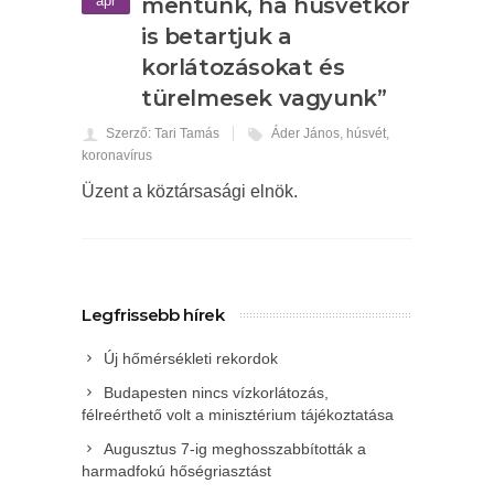
ápr
mentünk, ha húsvétkor
is betartjuk a
korlátozásokat és
türelmesek vagyunk”
Szerző: Tari Tamás
Áder János
,
húsvét
,
koronavírus
Üzent a köztársasági elnök.
Legfrissebb hírek
Új hőmérsékleti rekordok
Budapesten nincs vízkorlátozás,
félreérthető volt a minisztérium tájékoztatása
Augusztus 7-ig meghosszabbították a
harmadfokú hőségriasztást