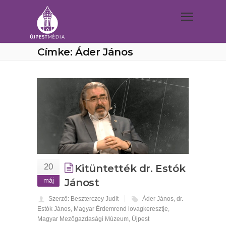
Címke: Áder János
20
Kitüntették dr. Estók
máj
Jánost
Szerző: Beszterczey Judit
Áder János
,
dr.
Estók János
,
Magyar Érdemrend lovagkeresztje
,
Magyar Mezőgazdasági Múzeum
,
Újpest