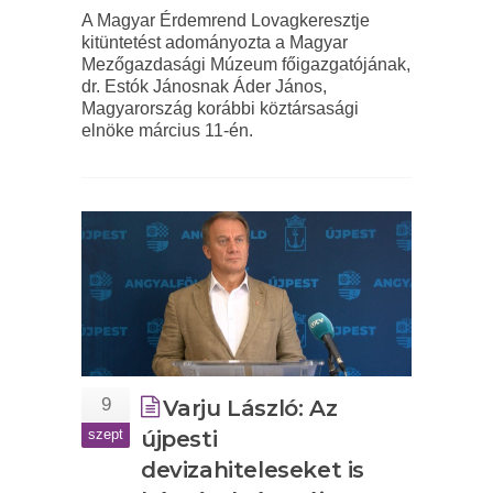
A Magyar Érdemrend Lovagkeresztje
kitüntetést adományozta a Magyar
Mezőgazdasági Múzeum főigazgatójának,
dr. Estók Jánosnak Áder János,
Magyarország korábbi köztársasági
elnöke március 11-én.
9
Varju László: Az
szept
újpesti
devizahiteleseket is