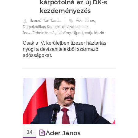
kárpótolná az új DK-s
kezdeményezés
Szerző: Tari Tamás
Áder János
,
Demokratikus Koalíció
,
devizahitelesek
,
összeférhetetlenségi törvény
,
Újpest
,
varju lászló
Csak a IV. kerületben tízezer háztartás
nyögi a devizahitelekből származó
adósságokat.
14
Áder János