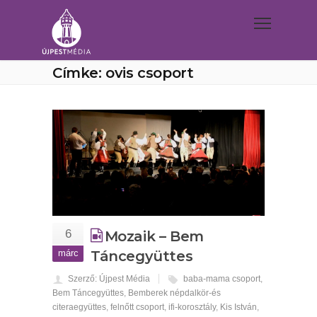
Címke: ovis csoport
6
Mozaik – Bem
márc
Táncegyüttes
Szerző: Újpest Média
baba-mama csoport
,
Bem Táncegyüttes
,
Bemberek népdalkör-és
citeraegyüttes
,
felnőtt csoport
,
ifi-korosztály
,
Kis István
,