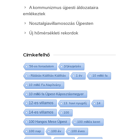
A kommunizmus újpesti áldozataira
emlékeztek
Nosztalgiavillamosozás Újpesten
Új hőmérsékleti rekordok
Címkefelhő
'56-os forradalom
(V)észjelzés
- Rálátás Kiállítás Kiállítás
1 év
10 millió fa
10 millió Fa Alapítvány
10 millió fa Újpest-Káposztásmegyer
12-es villamos
13. havi nyugdíj
14
14-es villamos
100
100 Hangos Mese Újpest
100 milliós keret
100 nap
100 év
100 éves