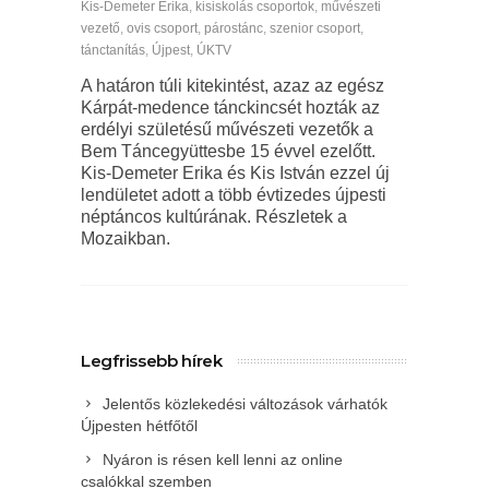
Kis-Demeter Erika
,
kisiskolás csoportok
,
művészeti
vezető
,
ovis csoport
,
párostánc
,
szenior csoport
,
tánctanítás
,
Újpest
,
ÚKTV
A határon túli kitekintést, azaz az egész
Kárpát-medence tánckincsét hozták az
erdélyi születésű művészeti vezetők a
Bem Táncegyüttesbe 15 évvel ezelőtt.
Kis-Demeter Erika és Kis István ezzel új
lendületet adott a több évtizedes újpesti
néptáncos kultúrának. Részletek a
Mozaikban.
Legfrissebb hírek
Jelentős közlekedési változások várhatók
Újpesten hétfőtől
Nyáron is résen kell lenni az online
csalókkal szemben