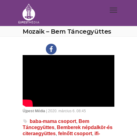
Mozaik – Bem Táncegyüttes
Újpest Média
| 2020. március 6. 08:45
baba-mama csoport
,
Bem
Táncegyüttes
,
Bemberek népdalkör-és
citeraegyüttes
,
felnőtt csoport
,
ifi-