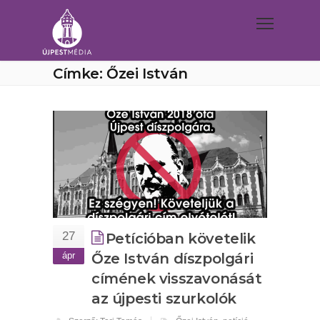
Címke: Őzei István
27
Petícióban követelik
ápr
Őze István díszpolgári
címének visszavonását
az újpesti szurkolók