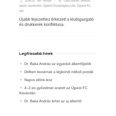
Szerző: Tari Tamás
Őzei István
,
petíció
,
sport
,
szurkolók
,
Újpest Díszpolgára cím
,
Újpest FC
,
ute
Újabb fejezethez érkezett a klubigazgató
és drukkerek konfliktusa.
Legfrissebb hírek
Dr. Baka András az egyedüli államfőjelölt
Délben bezárnak a légkondi nélküli posták
Napos időnk lesz
4–2-es győzelmet aratott az Újpest FC
Kisvárdán
Dr. Baka András lehet az új államfő