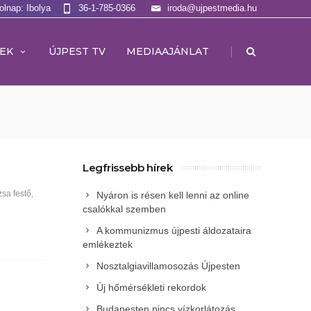
olnap: Ibolya
36-1-785-0366
iroda@ujpestmedia.hu
|
EK
ÚJPEST TV
MEDIAAJÁNLAT
Legfrissebb hírek
sa festő
,
Nyáron is résen kell lenni az online
csalókkal szemben
A kommunizmus újpesti áldozataira
emlékeztek
Nosztalgiavillamosozás Újpesten
Új hőmérsékleti rekordok
Budapesten nincs vízkorlátozás,