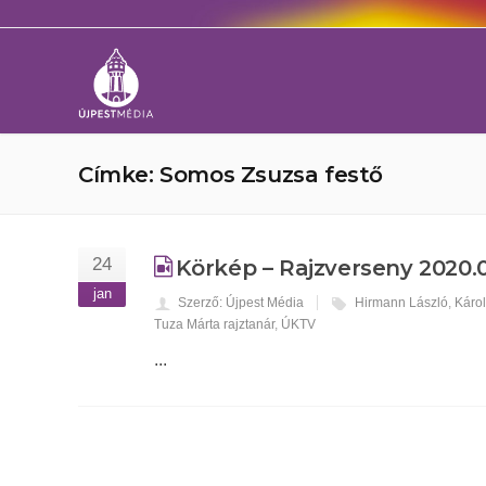
Címke: Somos Zsuzsa festő
24
Körkép – Rajzverseny 2020.0
jan
Szerző: Újpest Média
Hirmann László
,
Károl
Tuza Márta rajztanár
,
ÚKTV
...