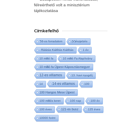
félreérthető volt a minisztérium
tájékoztatása
Címkefelhő
'56-os forradalom
(V)észjelzés
- Rálátás Kiállítás Kiállítás
1 év
10 millió fa
10 millió Fa Alapítvány
10 millió fa Újpest-Káposztásmegyer
12-es villamos
13. havi nyugdíj
14-es villamos
14
100
100 Hangos Mese Újpest
100 milliós keret
100 nap
100 év
121-es busz
100 éves
135 éves
10000 forint