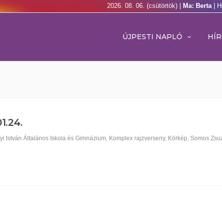
2026. 08. 06. (csütörtök) |
Ma: Berta
| H
ÚJPESTI NAPLÓ
HÍR
1.24.
yi István Általános Iskola és Gimnázium
,
Komplex rajzverseny
,
Körkép
,
Somos Zsuz