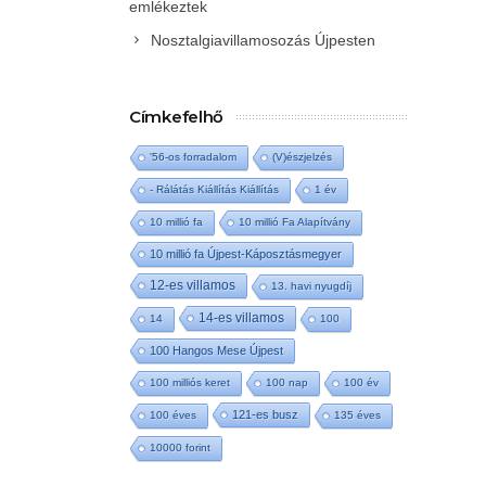
emlékeztek
Nosztalgiavillamosozás Újpesten
Címkefelhő
'56-os forradalom
(V)észjelzés
- Rálátás Kiállítás Kiállítás
1 év
10 millió fa
10 millió Fa Alapítvány
10 millió fa Újpest-Káposztásmegyer
12-es villamos
13. havi nyugdíj
14-es villamos
14
100
100 Hangos Mese Újpest
100 milliós keret
100 nap
100 év
121-es busz
100 éves
135 éves
10000 forint