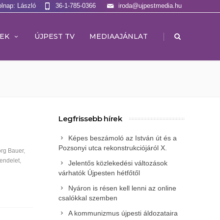
olnap: László
36-1-785-0366
iroda@ujpestmedia.hu
|
EK
ÚJPEST TV
MEDIAAJÁNLAT
Legfrissebb hírek
Képes beszámoló az István út és a
Pozsonyi utca rekonstrukciójáról X.
örg Bauer
,
rendelet
,
Jelentős közlekedési változások
várhatók Újpesten hétfőtől
Nyáron is résen kell lenni az online
csalókkal szemben
A kommunizmus újpesti áldozataira