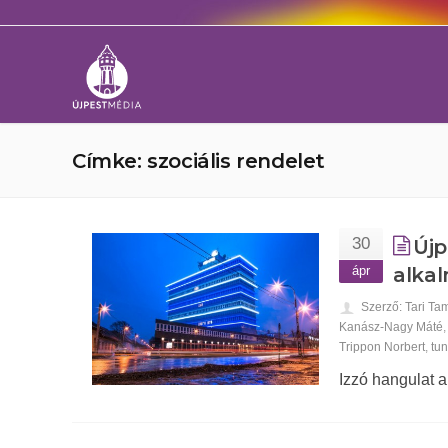
Címke: szociális rendelet
30
Újp
ápr
alka
Szerző: Tari Ta
Kanász-Nagy Máté
Trippon Norbert
,
tu
Izzó hangulat a