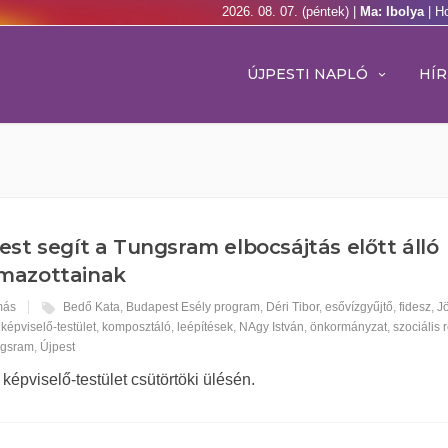
2026. 08. 07. (péntek) |
Ma: Ibolya
| H
ÚJPESTI NAPLÓ
HÍR
est segít a Tungsram elbocsájtás előtt álló
lmazottainak
más
Bedő Kata
,
Budapest Esély program
,
Déri Tibor
,
esővízgyűjtő
,
fidesz
,
J
,
képviselő-testület
,
komposztáló
,
leépítések
,
NAgy István
,
önkormányzat
,
szociális 
ngsram
,
Újpest
 képviselő-testület csütörtöki ülésén.