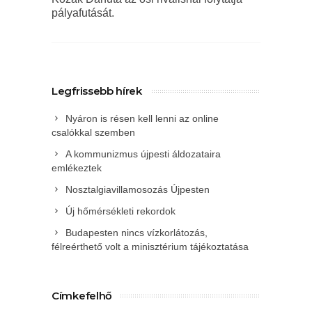
pályafutását.
Legfrissebb hírek
Nyáron is résen kell lenni az online
csalókkal szemben
A kommunizmus újpesti áldozataira
emlékeztek
Nosztalgiavillamosozás Újpesten
Új hőmérsékleti rekordok
Budapesten nincs vízkorlátozás,
félreérthető volt a minisztérium tájékoztatása
Címkefelhő