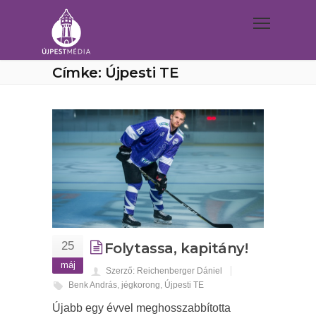
Címke: Újpesti TE
25
Folytassa, kapitány!
máj
Szerző: Reichenberger Dániel
Benk András
,
jégkorong
,
Újpesti TE
Újabb egy évvel meghosszabbította