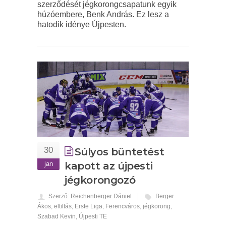
szerződését jégkorongcsapatunk egyik
húzóembere, Benk András. Ez lesz a
hatodik idénye Újpesten.
30
Súlyos büntetést
jan
kapott az újpesti
jégkorongozó
Szerző: Reichenberger Dániel
Berger
Ákos
,
eltiltás
,
Erste Liga
,
Ferencváros
,
jégkorong
,
Szabad Kevin
,
Újpesti TE