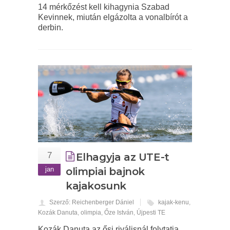
14 mérkőzést kell kihagynia Szabad
Kevinnek, miután elgázolta a vonalbírót a
derbin.
7
Elhagyja az UTE-t
jan
olimpiai bajnok
kajakosunk
Szerző: Reichenberger Dániel
kajak-kenu
,
Kozák Danuta
,
olimpia
,
Őze István
,
Újpesti TE
Kozák Danuta az ősi riválisnál folytatja