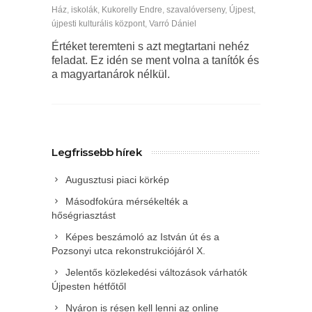
Ház
,
iskolák
,
Ku­korelly Endre
,
szavalóverseny
,
Újpest
,
újpesti kulturális központ
,
Varró Dániel
Értéket teremteni s azt megtartani nehéz
feladat. Ez idén se ment volna a tanítók és
a magyartanárok nélkül.
Legfrissebb hírek
Augusztusi piaci körkép
Másodfokúra mérsékelték a
hőségriasztást
Képes beszámoló az István út és a
Pozsonyi utca rekonstrukciójáról X.
Jelentős közlekedési változások várhatók
Újpesten hétfőtől
Nyáron is résen kell lenni az online