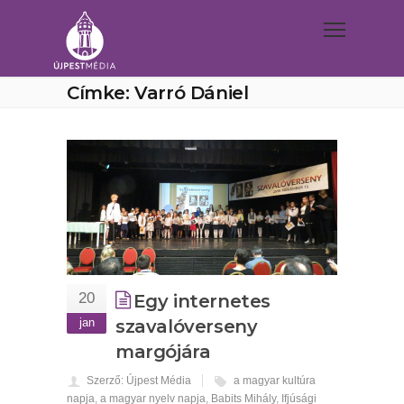
Címke: Varró Dániel
20
Egy internetes
jan
szavalóverseny
margójára
Szerző: Újpest Média
a magyar kultúra
napja
,
a magyar nyelv napja
,
Babits Mihály
,
Ifjúsági