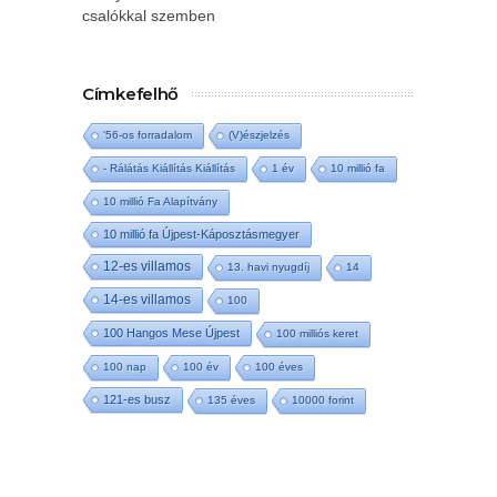
csalókkal szemben
Címkefelhő
'56-os forradalom
(V)észjelzés
- Rálátás Kiállítás Kiállítás
1 év
10 millió fa
10 millió Fa Alapítvány
10 millió fa Újpest-Káposztásmegyer
12-es villamos
13. havi nyugdíj
14
14-es villamos
100
100 Hangos Mese Újpest
100 milliós keret
100 nap
100 év
100 éves
121-es busz
135 éves
10000 forint