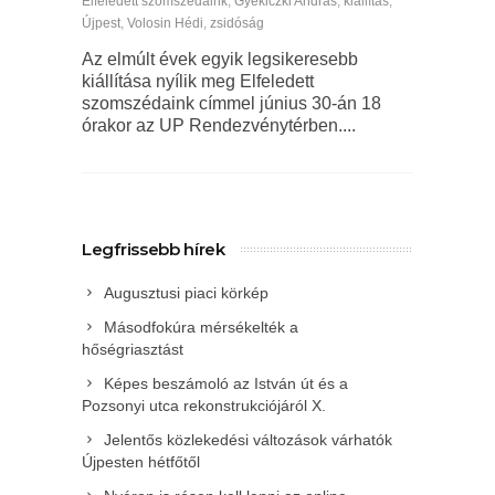
Elfeledett szomszédaink
,
Gyekiczki András
,
kiállítás
,
Újpest
,
Volosin Hédi
,
zsidóság
Az elmúlt évek egyik legsikeresebb
kiállítása nyílik meg Elfeledett
szomszédaink címmel június 30-án 18
órakor az UP Rendezvénytérben....
Legfrissebb hírek
Augusztusi piaci körkép
Másodfokúra mérsékelték a
hőségriasztást
Képes beszámoló az István út és a
Pozsonyi utca rekonstrukciójáról X.
Jelentős közlekedési változások várhatók
Újpesten hétfőtől