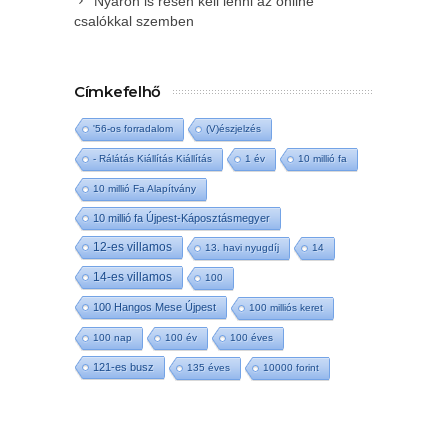
Nyáron is résen kell lenni az online
csalókkal szemben
Címkefelhő
'56-os forradalom
(V)észjelzés
- Rálátás Kiállítás Kiállítás
1 év
10 millió fa
10 millió Fa Alapítvány
10 millió fa Újpest-Káposztásmegyer
12-es villamos
13. havi nyugdíj
14
14-es villamos
100
100 Hangos Mese Újpest
100 milliós keret
100 nap
100 év
100 éves
121-es busz
135 éves
10000 forint