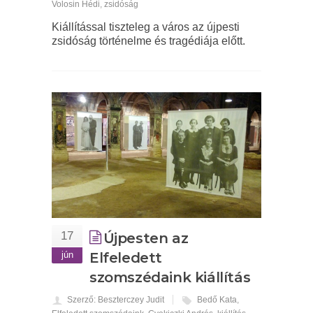
Volosin Hédi
,
zsidóság
Kiállítással tiszteleg a város az újpesti
zsidóság történelme és tragédiája előtt.
17
Újpesten az
jún
Elfeledett
szomszédaink kiállítás
Szerző: Beszterczey Judit
Bedő Kata
,