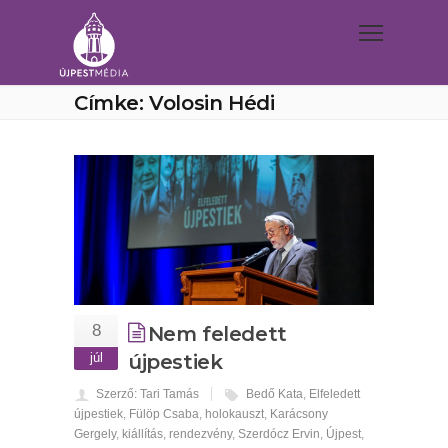
Címke: Volosin Hédi
8
Nem feledett
júl
újpestiek
Szerző: Tari Tamás
Bedő Kata
,
Elfeledett
újpestiek
,
Fülöp Csaba
,
holokauszt
,
Karácsony
Gergely
,
kiállítás
,
rendezvény
,
Szerdócz Ervin
,
Újpest
,