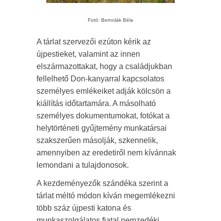
Fotó: Bernolák Béla
A tárlat szervezői ezúton kérik az
újpestieket, valamint az innen
elszármazottakat, hogy a családjukban
fellelhető Don-kanyarral kapcsolatos
személyes emlékeiket adják kölcsön a
kiállítás időtartamára. A másolható
személyes dokumentumokat, fotókat a
helytörténeti gyűjtemény munkatársai
szakszerűen másolják, szkennelik,
amennyiben az eredetiről nem kívánnak
lemondani a tulajdonosok.
A kezdeményezők szándéka szerint a
tárlat méltó módon kíván megemlékezni
több száz újpesti katona és
munkaszolgálatos fiatal nemzedéki