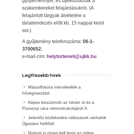
gyűjteménnyel, és tájékoztassák a
szakembereket felajánlásukról. (A
felajánlott tárgyak átvételére a
tárlatrendezés előtt kb. 15 nappal kerül
sor.)
A gyűjtemény telefonszáma:
06-1-
3700652
;
e-mail-cím:
helytorteneti@ujkk.hu
Legfrissebb hírek
Másodfokúra mérsékelték a
hőségriasztást
Képes beszámoló az István út és a
Pozsonyi utca rekonstrukciójáról X.
Jelentős közlekedési változások várhatók
Újpesten hétfőtől
Nyáron is résen kell lenni az online