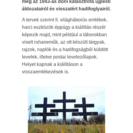
meg az 1943-as doni katasztrófa újpesti
áldozatairól és visszatért hadifoglyairól.
A tervek szerint II. világháborús emlékek,
harci eszközök éppúgy a kiállítás részét
képezik majd, mint például a táborokban
viselt ruhaneműk, az ott készült tárgyak,
rajzok, naplók és a hadifogságból küldött
levelek, illetve postai levelezőlapok.
Helyet kapnak a kiállításon a
visszaemlékezések is.