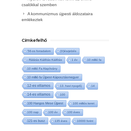
csalókkal szemben
A kommunizmus újpesti áldozataira
emlékeztek
Címkefelhő
'56-os forradalom
(V)észjelzés
- Rálátás Kiállítás Kiállítás
1 év
10 millió fa
10 millió Fa Alapítvány
10 millió fa Újpest-Káposztásmegyer
12-es villamos
13. havi nyugdíj
14
14-es villamos
100
100 Hangos Mese Újpest
100 milliós keret
100 nap
100 év
100 éves
121-es busz
135 éves
10000 forint