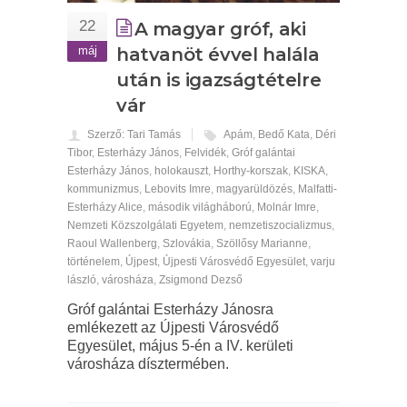
22
A magyar gróf, aki
máj
hatvanöt évvel halála
után is igazságtételre
vár
Szerző: Tari Tamás
Apám
,
Bedő Kata
,
Déri
Tibor
,
Esterházy János
,
Felvidék
,
Gróf galántai
Esterházy János
,
holokauszt
,
Horthy-korszak
,
KISKA
,
kommunizmus
,
Lebo­vits Imre
,
magyarüldözés
,
Malfatti-
Esterházy Alice
,
második világháború
,
Molnár Imre
,
Nemzeti Közszolgálati Egyetem
,
nemzetiszocializmus
,
Raoul Wallenberg
,
Szlovákia
,
Szöllősy Marianne
,
történelem
,
Újpest
,
Újpesti Városvédő Egyesület
,
varju
lászló
,
városháza
,
Zsigmond Dezső
Gróf galántai Esterházy Jánosra
emlékezett az Újpesti Városvédő
Egyesület, május 5-én a IV. kerületi
városháza dísztermében.