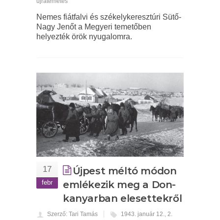
újratemetés
Nemes fiátfalvi és székelykeresztúri Sütő-
Nagy Jenőt a Megyeri temetőben
helyezték örök nyugalomra.
17
Újpest méltó módon
febr
emlékezik meg a Don-
kanyarban elesettekről
Szerző: Tari Tamás
1943. január 12.
,
2.