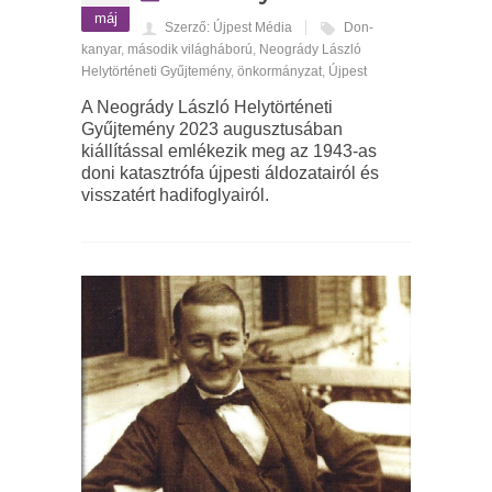
máj
Szerző: Újpest Média
Don-
kanyar
,
második világháború
,
Neogrády László
Helytörténeti Gyűjtemény
,
önkormányzat
,
Újpest
A Neogrády László Helytörténeti
Gyűjtemény 2023 augusztusában
kiállítással emlékezik meg az 1943-as
doni katasztrófa újpesti áldozatairól és
visszatért hadifoglyairól.