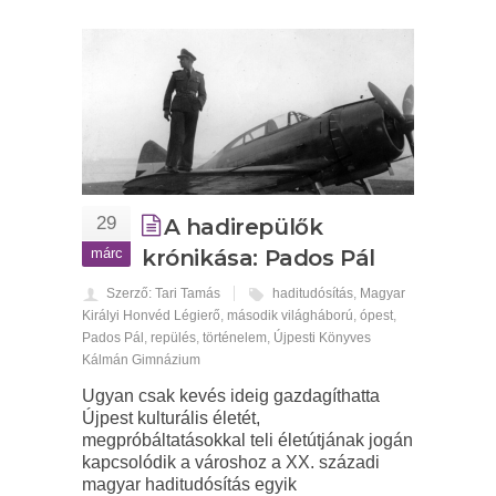
29
A hadirepülők
márc
krónikása: Pados Pál
Szerző: Tari Tamás
haditudósítás
,
Magyar
Királyi Honvéd Légierő
,
második világháború
,
ópest
,
Pados Pál
,
repülés
,
történelem
,
Újpesti Könyves
Kálmán Gimnázium
Ugyan csak kevés ideig gazdagíthatta
Újpest kulturális életét,
megpróbáltatásokkal teli életútjának jogán
kapcsolódik a városhoz a XX. századi
magyar haditudósítás egyik