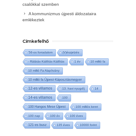
csalókkal szemben
A kommunizmus újpesti áldozataira
emlékeztek
Címkefelhő
'56-os forradalom
(V)észjelzés
- Rálátás Kiállítás Kiállítás
1 év
10 millió fa
10 millió Fa Alapítvány
10 millió fa Újpest-Káposztásmegyer
12-es villamos
13. havi nyugdíj
14
14-es villamos
100
100 Hangos Mese Újpest
100 milliós keret
100 nap
100 év
100 éves
121-es busz
135 éves
10000 forint