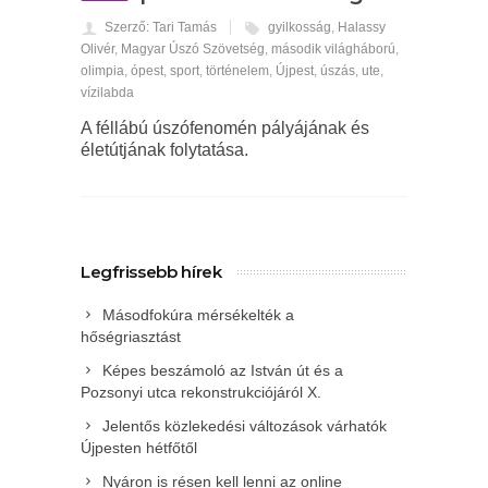
Szerző: Tari Tamás
gyilkosság
,
Halassy
Olivér
,
Magyar Úszó Szövetség
,
második világháború
,
olimpia
,
ópest
,
sport
,
történelem
,
Újpest
,
úszás
,
ute
,
vízilabda
A féllábú úszófenomén pályájának és
életútjának folytatása.
Legfrissebb hírek
Másodfokúra mérsékelték a
hőségriasztást
Képes beszámoló az István út és a
Pozsonyi utca rekonstrukciójáról X.
Jelentős közlekedési változások várhatók
Újpesten hétfőtől
Nyáron is résen kell lenni az online