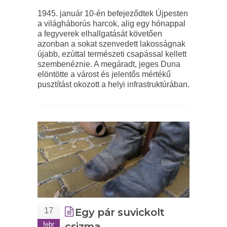
1945. január 10-én befejeződtek Újpesten
a világháborús harcok, alig egy hónappal
a fegyverek elhallgatását követően
azonban a sokat szenvedett lakosságnak
újabb, ezúttal természeti csapással kellett
szembenéznie. A megáradt, jeges Duna
elöntötte a várost és jelentős mértékű
pusztítást okozott a helyi infrastruktúrában.
17
Egy pár suvickolt
febr
csizma