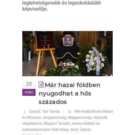
legtehetségesebb és legsokoldalúbb
képviselője.
23
Már hazai földben
márc
nyugodhat a hős
százados
Szerző: Tari Tamás
HM Hadtörténeti Intézet
és Múzeum
,
lengyelország
,
Magyarország
,
második
világháború
,
Megyeri Temető
,
nemes fiátfalvi és
székelykeresztúri Sütő-Nagy Jenő
,
Újpest
,