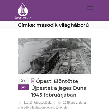
Címke: második világháború
27
Ópest: Elöntötte
jan
Újpestet a jeges Duna
1945 februárjában
Szerző: Újpest Média
1945
,
árvíz
,
duna
,
második világháború
,
ópest
,
történelem