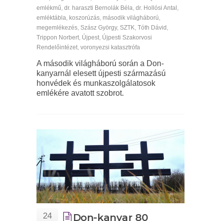
emlékmű
,
dr. haraszti Bernolák Béla
,
dr. Hollósi Antal
,
emléktábla
,
koszorúzás
,
második világháború
,
megemlékezés
,
Szász György
,
SZTK
,
Tóth Dávid
,
Trippon Norbert
,
Újpest
,
Újpesti Szakorvosi
Rendelőintézet
,
voronyezsi katasztrófa
A második világháború során a Don-
kanyarnál elesett újpesti származású
honvédek és munkaszolgálatosok
emlékére avatott szobrot.
24
Don-kanyar 80