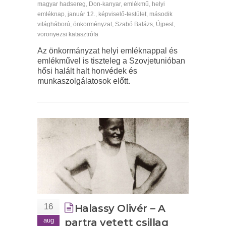
magyar hadsereg
,
Don-kanyar
,
emlékmű
,
helyi
emléknap
,
január 12.
,
képviselő-testület
,
második
világháború
,
önkorményzat
,
Szabó Balázs
,
Újpest
,
voronyezsi katasztrófa
Az önkormányzat helyi emléknappal és
emlékművel is tiszteleg a Szovjetunióban
hősi halált halt honvédek és
munkaszolgálatosok előtt.
16
Halassy Olivér – A
aug
partra vetett csillag