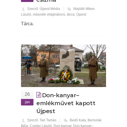
Szerző: Újpest Média
Majláth Mikes
László
,
második világháború
,
tárca
,
Újpest
Tárca.
26
Don-kanyar–
jan
emlékművet kapott
Újpest
Szerző: Tari Tamás
Bedő Kata
,
Bernolák
Béla
,
Czigler László
,
Don-kanyar
,
Don-kanyar–