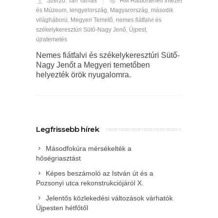
Szerző: Tari Tamás
HM Hadtörténeti Intézet
és Múzeum
,
lengyelország
,
Magyarország
,
második
világháború
,
Megyeri Temető
,
nemes fiátfalvi és
székelykeresztúri Sütő-Nagy Jenő
,
Újpest
,
újratemetés
Nemes fiátfalvi és székelykeresztúri Sütő-
Nagy Jenőt a Megyeri temetőben
helyezték örök nyugalomra.
Legfrissebb hírek
Másodfokúra mérsékelték a
hőségriasztást
Képes beszámoló az István út és a
Pozsonyi utca rekonstrukciójáról X.
Jelentős közlekedési változások várhatók
Újpesten hétfőtől