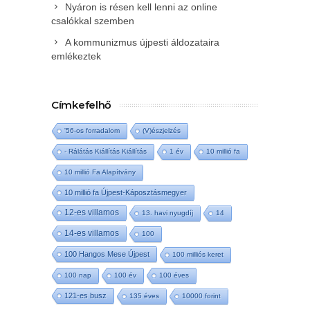
Nyáron is résen kell lenni az online
csalókkal szemben
A kommunizmus újpesti áldozataira
emlékeztek
Címkefelhő
'56-os forradalom
(V)észjelzés
- Rálátás Kiállítás Kiállítás
1 év
10 millió fa
10 millió Fa Alapítvány
10 millió fa Újpest-Káposztásmegyer
12-es villamos
13. havi nyugdíj
14
14-es villamos
100
100 Hangos Mese Újpest
100 milliós keret
100 nap
100 év
100 éves
121-es busz
135 éves
10000 forint