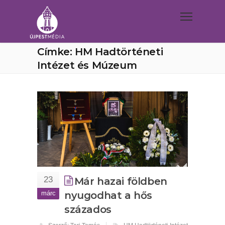
Címke: HM Hadtörténeti
Intézet és Múzeum
23
Már hazai földben
márc
nyugodhat a hős
százados