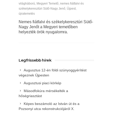
világháború
,
Megyeri Temető
,
nemes fiátfalvi és
székelykeresztúri Sütő-Nagy Jenő
,
Újpest
,
újratemetés
Nemes fiátfalvi és székelykeresztúri Sütő-
Nagy Jenőt a Megyeri temetőben
helyezték örök nyugalomra.
Legfrissebb hírek
Augusztus 12-én földi szúnyoggyérítést
végeznek Újpesten
Augusztusi piaci körkép
Másodfokúra mérsékelték a
hőségriasztást
Képes beszámoló az István út és a
Pozsonyi utca rekonstrukciójáról X.