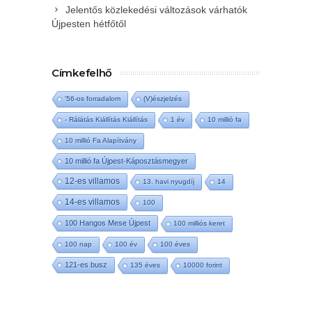
Jelentős közlekedési változások várhatók
Újpesten hétfőtől
Címkefelhő
'56-os forradalom
(V)észjelzés
- Rálátás Kiállítás Kiállítás
1 év
10 millió fa
10 millió Fa Alapítvány
10 millió fa Újpest-Káposztásmegyer
12-es villamos
13. havi nyugdíj
14
14-es villamos
100
100 Hangos Mese Újpest
100 milliós keret
100 nap
100 év
100 éves
121-es busz
135 éves
10000 forint