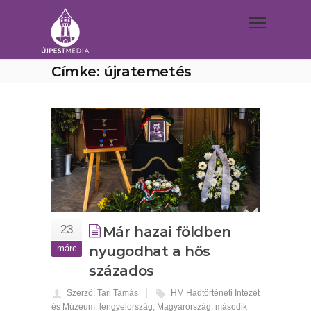
Címke: újratemetés
23
Már hazai földben
márc
nyugodhat a hős
százados
Szerző: Tari Tamás
HM Hadtörténeti Intézet
és Múzeum
,
lengyelország
,
Magyarország
,
második